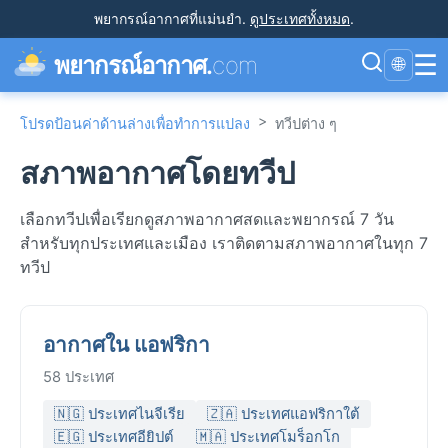
พยากรณ์อากาศที่แม่นยำ
.
ดูประเทศทั้งหมด
.
☰
พยากรณ์อากาศ.
com
🌐
>
โปรดป้อนค่าด้านล่างเพื่อทำการแปลง
ทวีปต่าง ๆ
สภาพอากาศโดยทวีป
เลือกทวีปเพื่อเรียกดูสภาพอากาศสดและพยากรณ์ 7 วัน
สำหรับทุกประเทศและเมือง เราติดตามสภาพอากาศในทุก 7
ทวีป
อากาศใน แอฟริกา
58 ประเทศ
🇳🇬 ประเทศไนจีเรีย
🇿🇦 ประเทศแอฟริกาใต้
🇪🇬 ประเทศอียิปต์
🇲🇦 ประเทศโมร็อกโก