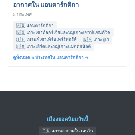
อากาศใน แอนตาร์กติกา
5 ประเทศ
🇦🇶 แอนตาร์กติกา
🇬🇸 เกาะเซาท์จอร์เจียและหมู่เกาะเซาท์แซนด์วิช
🇹🇫 เฟรนช์เซาเทิร์นเทร์ริทอรีส์
🇧🇻 เกาะบูเว
🇭🇲 เกาะเฮิร์ดและหมู่เกาะแมกดอนัลด์
ดูทั้งหมด 5 ประเทศใน แอนตาร์กติกา →
เมืองยอดนิยมวันนี้
🇮🇳 สภาพอากาศใน เจนไน