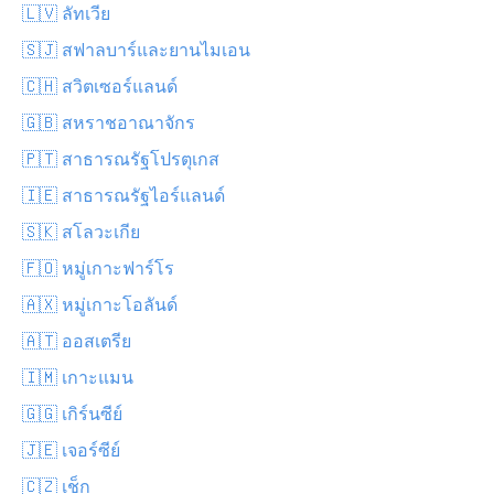
🇱🇻 ลัทเวีย
🇸🇯 สฟาลบาร์และยานไมเอน
🇨🇭 สวิตเซอร์แลนด์
🇬🇧 สหราชอาณาจักร
🇵🇹 สาธารณรัฐโปรตุเกส
🇮🇪 สาธารณรัฐไอร์แลนด์
🇸🇰 สโลวะเกีย
🇫🇴 หมู่เกาะฟาร์โร
🇦🇽 หมู่เกาะโอลันด์
🇦🇹 ออสเตรีย
🇮🇲 เกาะแมน
🇬🇬 เกิร์นซีย์
🇯🇪 เจอร์ซีย์
🇨🇿 เช็ก