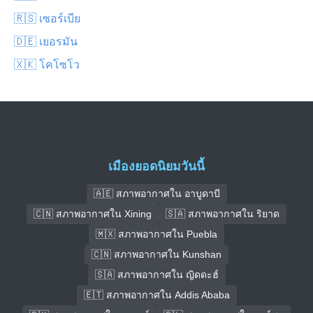
🇷🇸 เซอร์เบีย
🇩🇪 เยอรมัน
🇽🇰 โคโซโว
เมืองยอดนิยมวันนี้
🇦🇪 สภาพอากาศใน อาบูดาบี
🇨🇳 สภาพอากาศใน Xining
🇸🇦 สภาพอากาศใน ริยาด
🇲🇽 สภาพอากาศใน Puebla
🇨🇳 สภาพอากาศใน Kunshan
🇸🇦 สภาพอากาศใน ญิดดะฮ์
🇪🇹 สภาพอากาศใน Addis Ababa