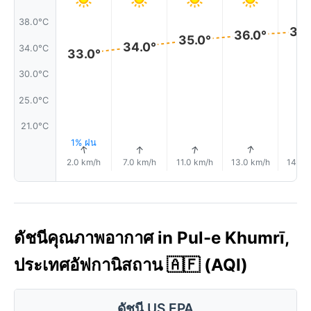
38.0°C
36.
36.0°
35.0°
34.0°
34.0°C
33.0°
30.0°C
25.0°C
21.0°C
1% ฝน
↑
↑
↑
↑
2.0 km/h
7.0 km/h
11.0 km/h
13.0 km/h
14.0 
ดัชนีคุณภาพอากาศ in Pul-e Khumrī,
ประเทศอัฟกานิสถาน 🇦🇫 (AQI)
ดัชนี US EPA