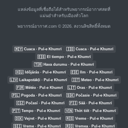
แหล่งข้อมูลที่เชื่อถือได้สำหรับพยากรณ์อากาศสดที่
แม่นยำสำหรับเมืองทั่วโลก
พยากรณ์อากาศ.com © 2026. สงวนลิขสิทธิ์ทั้งหมด
🇲🇾
🇮🇩
Cuaca · Pul-e Khumrī
Cuaca · Pul-e Khumrī
🇪🇸
El tiempo · Pul-e Khumrī
🇹🇷
Hava durumu · Pul-e Khumrī
🇭🇺
🇪🇪
Időjárás · Pul-e Khumrī
Ilm · Pul-e Khumrī
🇱🇻
🇮🇹
Laikapstākļi · Pul-e Khumrī
Meteo · Pul-e Khumrī
🇫🇷
🇱🇹
Météo · Pul-e Khumrī
Oras · Pul-e Khumrī
🇵🇱
🇸🇰
Pogoda · Pul-e Khumrī
Počasie · Pul-e Khumrī
🇨🇿
🇫🇮
Počasí · Pul-e Khumrī
Sää · Pul-e Khumrī
🇵🇹
🇻🇳
Tempo · Pul-e Khumrī
Thời tiết · Pul-e Khumrī
🇩🇰
🇷🇸
Vejret · Pul-e Khumrī
Vreme · Pul-e Khumrī
🇸🇮
🇷🇴
Vreme · Pul-e Khumrī
Vremea · Pul-e Khumrī