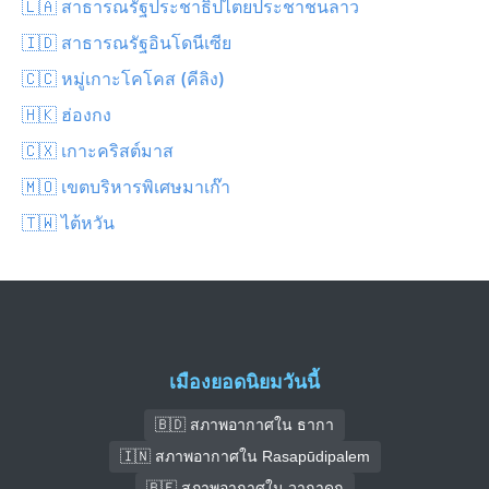
🇱🇦 สาธารณรัฐประชาธิปไตยประชาชนลาว
🇮🇩 สาธารณรัฐอินโดนีเซีย
🇨🇨 หมู่เกาะโคโคส (คีลิง)
🇭🇰 ฮ่องกง
🇨🇽 เกาะคริสต์มาส
🇲🇴 เขตบริหารพิเศษมาเก๊า
🇹🇼 ไต้หวัน
เมืองยอดนิยมวันนี้
🇧🇩 สภาพอากาศใน ธากา
🇮🇳 สภาพอากาศใน Rasapūdipalem
🇧🇫 สภาพอากาศใน วากาดูกู