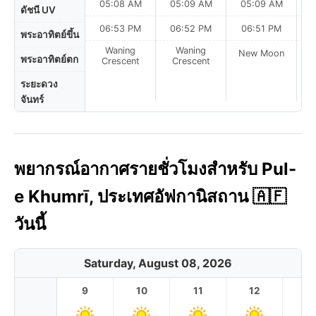
05:08 AM
05:09 AM
05:09 AM
ดัชนี UV
06:53 PM
06:52 PM
06:51 PM
พระอาทิตย์ขึ้น
Waning
Waning
New Moon
N
พระอาทิตย์ตก
Crescent
Crescent
ระยะดวง
จันทร์
พยากรณ์อากาศรายชั่วโมงสำหรับ Pul-
e Khumrī, ประเทศอัฟกานิสถาน 🇦🇫
วันนี้
Saturday, August 08, 2026
9
10
11
12
1