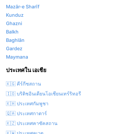
Mazār-e Sharīf
Kunduz
Ghazni
Balkh
Baghlān
Gardez
Maymana
ประเทศใน เอเชีย
🇰🇬 คีร์กีซสถาน
🇮🇴 บริติชอินเดียนโอเชียนเทร์ริทอรี
🇰🇭 ประเทศกัมพูชา
🇶🇦 ประเทศกาตาร์
🇰🇿 ประเทศคาซัคสถาน
🇰🇼 ประเทศคูเวต