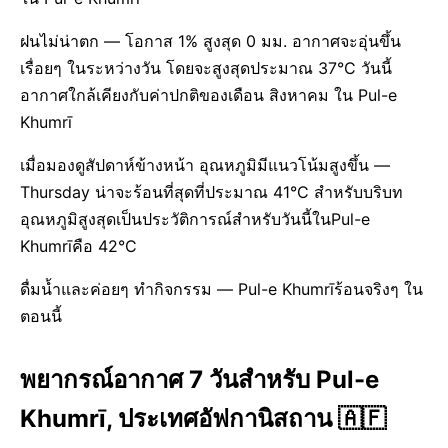
ฝนไม่น่าตก — โอกาส 1% สูงสุด 0 มม. อากาศจะอุ่นขึ้น
เรื่อยๆ ในระหว่างวัน โดยจะสูงสุดประมาณ 37°C วันนี้
อากาศใกล้เคียงกับค่าปกติของเดือน สิงหาคม ใน Pul-e
Khumrī
เมื่อมองดูสัปดาห์ข้างหน้า อุณหภูมิมีแนวโน้มสูงขึ้น —
Thursday น่าจะร้อนที่สุดที่ประมาณ 41°C สำหรับบริบท
อุณหภูมิสูงสุดเป็นประวัติการณ์สำหรับวันนี้ในPul-e
Khumrīคือ 42°C
ดื่มน้ำและค่อยๆ ทำกิจกรรม — Pul-e Khumrīร้อนจริงๆ ใน
ตอนนี้
พยากรณ์อากาศ 7 วันสำหรับ Pul-e
Khumrī, ประเทศอัฟกานิสถาน 🇦🇫