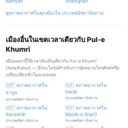
Bāmyān
Shibirghān
ดูสภาพอากาศในทุกเมืองใน ประเทศอัฟกานิสถาน
เมืองอื่นในเขตเวลาเดียวกับ Pul-e
Khumrī
เมืองเหล่านี้ใช้เวลาท้องถิ่นเดียวกับ Pul-e Khumrī
(Asia/Kabul) — มีประโยชน์สำหรับการนัดหมายโทรศัพท์หรือ
เปรียบเทียบชั่วโมงแสงแดด
🇦🇫 สภาพอากาศใน
🇦🇫 สภาพอากาศใน
Herāt
คาบูล
ประเทศอัฟกานิสถาน
ประเทศอัฟกานิสถาน
🇦🇫 สภาพอากาศใน
🇦🇫 สภาพอากาศใน
Kandahār
Mazār-e Sharīf
ประเทศอัฟกานิสถาน
ประเทศอัฟกานิสถาน