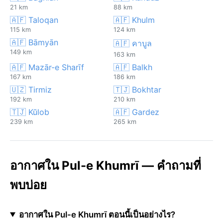
21 km
88 km
🇦🇫 Taloqan
🇦🇫 Khulm
115 km
124 km
🇦🇫 Bāmyān
🇦🇫 คาบูล
149 km
163 km
🇦🇫 Mazār-e Sharīf
🇦🇫 Balkh
167 km
186 km
🇺🇿 Tirmiz
🇹🇯 Bokhtar
192 km
210 km
🇹🇯 Kŭlob
🇦🇫 Gardez
239 km
265 km
อากาศใน Pul-e Khumrī — คำถามที่
พบบ่อย
อากาศใน Pul-e Khumrī ตอนนี้เป็นอย่างไร?