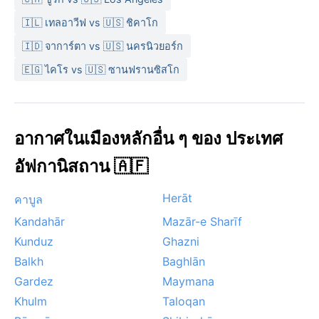
🇮🇱 เทลอาวีฟ vs 🇺🇸 ชิคาโก
🇮🇩 จาการ์ตา vs 🇺🇸 นครนิวยอร์ก
🇪🇬 ไคโร vs 🇺🇸 ซานฟรานซิสโก
อากาศในเมืองหลักอื่น ๆ ของ ประเทศ
อัฟกานิสถาน 🇦🇫
Herāt
คาบูล
Kandahār
Mazār-e Sharīf
Kunduz
Ghazni
Balkh
Baghlān
Gardez
Maymana
Khulm
Taloqan