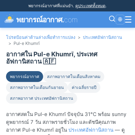
พยากรณ์อากาศที่แม่นยำ
.
ดูประเทศทั้งหมด
.
☰
พยากรณ์อากาศ.
com
🌐
โปรดป้อนค่าด้านล่างเพื่อทำการแปลง
>
ประเทศอัฟกานิสถาน
>
Pul-e Khumrī
อากาศใน Pul-e Khumrī, ประเทศ
อัฟกานิสถาน 🇦🇫
พยากรณ์อากาศ
สภาพอากาศในเดือนสิงหาคม
สภาพอากาศในเดือนกันยายน
ค่าเฉลี่ยรายปี
สภาพอากาศ ประเทศอัฟกานิสถาน
อากาศสดใน Pul-e Khumrī ปัจจุบัน 31°C พร้อม sunny
ดูพยากรณ์ 7 วัน สภาพรายชั่วโมง และดัชนีคุณภาพ
อากาศ Pul-e Khumrī อยู่ใน
ประเทศอัฟกานิสถาน
— ดู