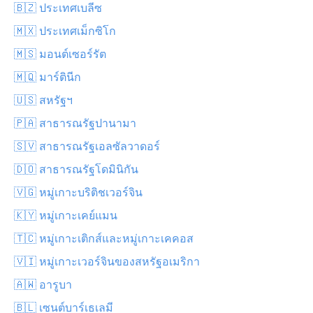
🇧🇿 ประเทศเบลีซ
🇲🇽 ประเทศเม็กซิโก
🇲🇸 มอนต์เซอร์รัต
🇲🇶 มาร์ตินีก
🇺🇸 สหรัฐฯ
🇵🇦 สาธารณรัฐปานามา
🇸🇻 สาธารณรัฐเอลซัลวาดอร์
🇩🇴 สาธารณรัฐโดมินิกัน
🇻🇬 หมู่เกาะบริติชเวอร์จิน
🇰🇾 หมู่เกาะเคย์แมน
🇹🇨 หมู่เกาะเติกส์และหมู่เกาะเคคอส
🇻🇮 หมู่เกาะเวอร์จินของสหรัฐอเมริกา
🇦🇼 อารูบา
🇧🇱 เซนต์บาร์เธเลมี