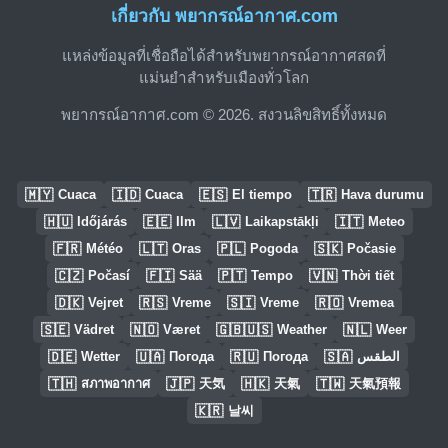
เกี่ยวกับ พยากรณ์อากาศ.com
แหล่งข้อมูลที่เชื่อถือได้สำหรับพยากรณ์อากาศสดที่
แม่นยำสำหรับเมืองทั่วโลก
พยากรณ์อากาศ.com © 2026. สงวนลิขสิทธิ์ทั้งหมด
🇲🇾
🇮🇩
🇪🇸
🇹🇷
Cuaca
Cuaca
El tiempo
Hava durumu
🇭🇺
🇪🇪
🇱🇻
🇮🇹
Időjárás
Ilm
Laikapstākļi
Meteo
🇫🇷
🇱🇹
🇵🇱
🇸🇰
Météo
Oras
Pogoda
Počasie
🇨🇿
🇫🇮
🇵🇹
🇻🇳
Počasí
Sää
Tempo
Thời tiết
🇩🇰
🇷🇸
🇸🇮
🇷🇴
Vejret
Vreme
Vreme
Vremea
🇸🇪
🇳🇴
🇬🇧🇺🇸
🇳🇱
Vädret
Været
Weather
Weer
🇩🇪
🇺🇦
🇷🇺
🇸🇦
Wetter
Погода
Погода
الطقس
🇹🇭
🇯🇵
🇭🇰
🇹🇼
สภาพอากาศ
天気
天氣
天氣預報
🇰🇷
날씨