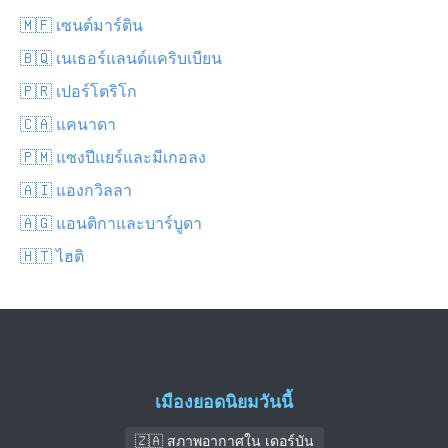
🇲🇫 เซนต์มาร์ติน
🇧🇶 เนเธอร์แลนด์แคริบเบียน
🇵🇷 เปอร์โตริโก
🇨🇦 แคนาดา
🇵🇲 แซงปีแยร์และมีเกอลง
🇦🇮 แองกวิลลา
🇦🇬 แอนติกาและบาร์บูดา
🇭🇹 ไฮติ
เมืองยอดนิยมวันนี้
🇿🇦 สภาพอากาศใน เดอร์บัน