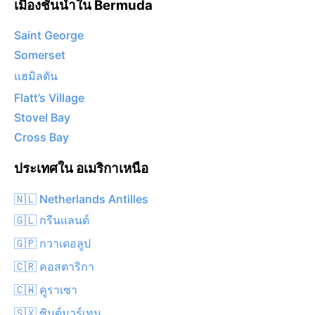
เมืองชั้นนำใน Bermuda
Saint George
Somerset
แฮมิลตัน
Flatt’s Village
Stovel Bay
Cross Bay
ประเทศใน อเมริกาเหนือ
🇳🇱 Netherlands Antilles
🇬🇱 กรีนแลนด์
🇬🇵 กวาเดอลูป
🇨🇷 คอสตาริกา
🇨🇼 คูราเซา
🇸🇽 ซินต์มาร์เทน