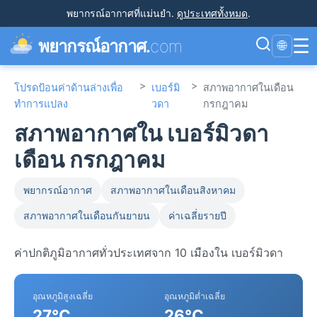
พยากรณ์อากาศที่แม่นยำ
.
ดูประเทศทั้งหมด
.
☰
พยากรณ์อากาศ.
com
🌐
>
>
โปรดป้อนค่าด้านล่างเพื่อ
เบอร์มิ
สภาพอากาศในเดือน
ทำการแปลง
วดา
กรกฎาคม
สภาพอากาศใน เบอร์มิวดา
เดือน กรกฎาคม
พยากรณ์อากาศ
สภาพอากาศในเดือนสิงหาคม
สภาพอากาศในเดือนกันยายน
ค่าเฉลี่ยรายปี
ค่าปกติภูมิอากาศทั่วประเทศจาก 10 เมืองใน เบอร์มิวดา
อุณหภูมิสูงเฉลี่ย
อุณหภูมิต่ำเฉลี่ย
27°C
26°C