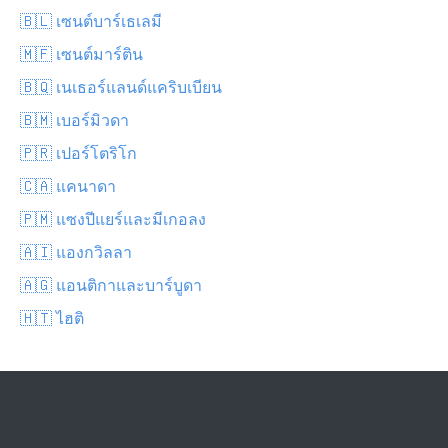
🇧🇱 เซนต์บาร์เธเลมี
🇲🇫 เซนต์มาร์ติน
🇧🇶 เนเธอร์แลนด์แคริบเบียน
🇧🇲 เบอร์มิวดา
🇵🇷 เปอร์โตริโก
🇨🇦 แคนาดา
🇵🇲 แซงปีแยร์และมีเกอลง
🇦🇮 แองกวิลลา
🇦🇬 แอนติกาและบาร์บูดา
🇭🇹 ไฮติ