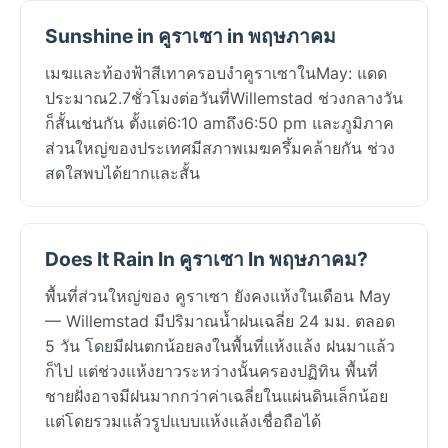
Sunshine in คูราเซา in พฤษภาคม
เมฆและท้องฟ้าสีเทาครอบงำคูราเซาในMay: แดด
ประมาณ2.7ชั่วโมงต่อวันที่Willemstad ช่วงกลางวัน
ก็สั้นเช่นกัน ตั้งแต่6:10 amถึง6:50 pm และภูมิภาค
ส่วนใหญ่ของประเทศมีสภาพเมฆครึ้มคล้ายกัน ช่วง
สดใสพบได้ยากและสั้น
Does It Rain In คูราเซา In พฤษภาคม?
พื้นที่ส่วนใหญ่ของ คูราเซา ยังคงแห้งในเดือน May
— Willemstad มีปริมาณน้ำฝนเฉลี่ย 24 มม. ตลอด
5 วัน โดยมีฝนตกน้อยลงในพื้นที่แห้งแล้ง ฝนมาแล้ว
ก็ไป แต่ช่วงแห้งยาวระหว่างนั้นครองปฏิทิน พื้นที่
ชายฝั่งอาจมีฝนมากกว่าค่าเฉลี่ยในแผ่นดินเล็กน้อย
แต่โดยรวมแล้วรูปแบบแห้งแล้งเชื่อถือได้