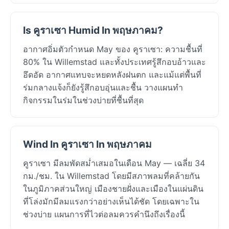
Is คูราเซา Humid In พฤษภาคม?
อากาศอิ่มตัวกำหนด May ของ คูราเซา: ความชื้นที่
80% ใน Willemstad และทั้งประเทศรู้สึกอบอ้าวและ
อึดอัด อากาศแทบจะหยดหลังฝนตก และแม้แต่พื้นที่
ร่มกลางแจ้งก็ยังรู้สึกอบอุ่นและชื้น วางแผนทำ
กิจกรรมในร่มในช่วงบ่ายที่ชื้นที่สุด
Wind In คูราเซา In พฤษภาคม
คูราเซา มีลมพัดสม่ำเสมอในเดือน May — เฉลี่ย 34
กม./ชม. ใน Willemstad โดยมีสภาพลมที่คล้ายกัน
ในภูมิภาคส่วนใหญ่ เมืองชายฝั่งและเมืองในแผ่นดิน
ที่โล่งมักมีลมแรงกว่าอย่างเห็นได้ชัด โดยเฉพาะใน
ช่วงบ่าย แผนการที่ไวต่อลมควรคำนึงถึงเรื่องนี้