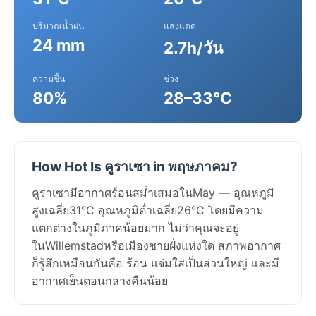
ปริมาณน้ำฝน
แสงแดด
24 mm
2.7h/วัน
ความชื้น
ช่วง
80%
28–33°C
How Hot Is คูราเซา in พฤษภาคม?
คูราเซามีอากาศร้อนสม่ำเสมอในMay — อุณหภูมิ
สูงเฉลี่ย31°C อุณหภูมิต่ำเฉลี่ย26°C โดยมีความ
แตกต่างในภูมิภาคน้อยมาก ไม่ว่าคุณจะอยู่
ในWillemstadหรือเมืองชายฝั่งแห่งใด สภาพอากาศ
ก็รู้สึกเหมือนกันคือ ร้อน แจ่มใสเป็นส่วนใหญ่ และมี
อากาศเย็นตอนกลางคืนน้อย