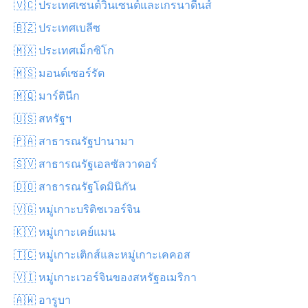
🇻🇨 ประเทศเซนต์วินเซนต์และเกรนาดีนส์
🇧🇿 ประเทศเบลีซ
🇲🇽 ประเทศเม็กซิโก
🇲🇸 มอนต์เซอร์รัต
🇲🇶 มาร์ตินีก
🇺🇸 สหรัฐฯ
🇵🇦 สาธารณรัฐปานามา
🇸🇻 สาธารณรัฐเอลซัลวาดอร์
🇩🇴 สาธารณรัฐโดมินิกัน
🇻🇬 หมู่เกาะบริติชเวอร์จิน
🇰🇾 หมู่เกาะเคย์แมน
🇹🇨 หมู่เกาะเติกส์และหมู่เกาะเคคอส
🇻🇮 หมู่เกาะเวอร์จินของสหรัฐอเมริกา
🇦🇼 อารูบา