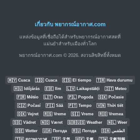
เกี่ยวกับ พยากรณ์อากาศ.com
แหล่งข้อมูลที่เชื่อถือได้สำหรับพยากรณ์อากาศสดที่
แม่นยำสำหรับเมืองทั่วโลก
พยากรณ์อากาศ.com © 2026. สงวนลิขสิทธิ์ทั้งหมด
🇲🇾
🇮🇩
🇪🇸
🇹🇷
Cuaca
Cuaca
El tiempo
Hava durumu
🇭🇺
🇪🇪
🇱🇻
🇮🇹
Időjárás
Ilm
Laikapstākļi
Meteo
🇫🇷
🇱🇹
🇵🇱
🇸🇰
Météo
Oras
Pogoda
Počasie
🇨🇿
🇫🇮
🇵🇹
🇻🇳
Počasí
Sää
Tempo
Thời tiết
🇩🇰
🇷🇸
🇸🇮
🇷🇴
Vejret
Vreme
Vreme
Vremea
🇸🇪
🇳🇴
🇬🇧🇺🇸
🇳🇱
Vädret
Været
Weather
Weer
🇩🇪
🇺🇦
🇷🇺
🇸🇦
Wetter
Погода
Погода
الطقس
🇹🇭
🇯🇵
🇭🇰
🇹🇼
สภาพอากาศ
天気
天氣
天氣預報