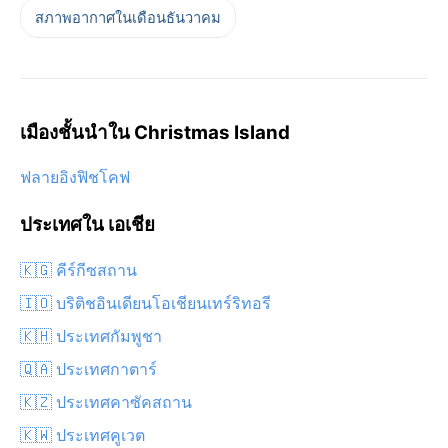
สภาพอากาศในเดือนธันวาคม
เมืองชั้นนำใน Christmas Island
ฟลายอิงฟิชโคฟ
ประเทศใน เอเชีย
🇰🇬 คีร์กีซสถาน
🇮🇴 บริติชอินเดียนโอเชียนเทร์ริทอรี
🇰🇭 ประเทศกัมพูชา
🇶🇦 ประเทศกาตาร์
🇰🇿 ประเทศคาซัคสถาน
🇰🇼 ประเทศคูเวต