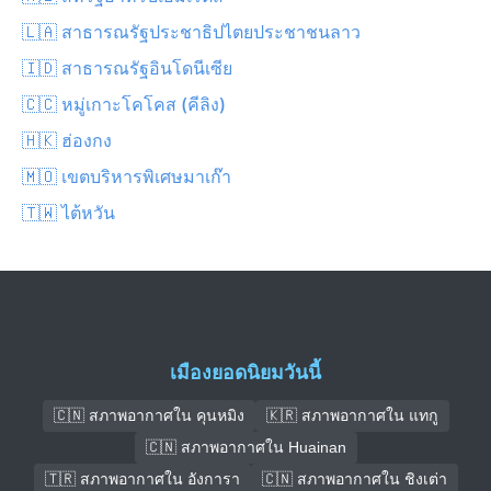
🇱🇦 สาธารณรัฐประชาธิปไตยประชาชนลาว
🇮🇩 สาธารณรัฐอินโดนีเซีย
🇨🇨 หมู่เกาะโคโคส (คีลิง)
🇭🇰 ฮ่องกง
🇲🇴 เขตบริหารพิเศษมาเก๊า
🇹🇼 ไต้หวัน
เมืองยอดนิยมวันนี้
🇨🇳 สภาพอากาศใน คุนหมิง
🇰🇷 สภาพอากาศใน แทกู
🇨🇳 สภาพอากาศใน Huainan
🇹🇷 สภาพอากาศใน อังการา
🇨🇳 สภาพอากาศใน ชิงเต่า