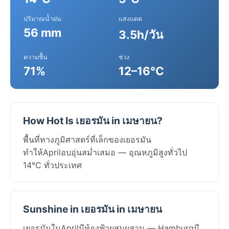
ปริมาณน้ำฝน
แสงแดด
56 mm
3.5h/วัน
ความชื้น
ช่วง
71%
12–16°C
How Hot Is เยอรมัน in เมษายน?
พื้นที่ทางภูมิศาสตร์ที่เล็กของเยอรมัน
ทำให้Aprilอบอุ่นสม่ำเสมอ — อุณหภูมิสูงทั่วไป
14°C ทั่วประเทศ
Sunshine in เยอรมัน in เมษายน
เยอรมันในAprilมีท้องฟ้าผสมผสาน — Hamburgมี