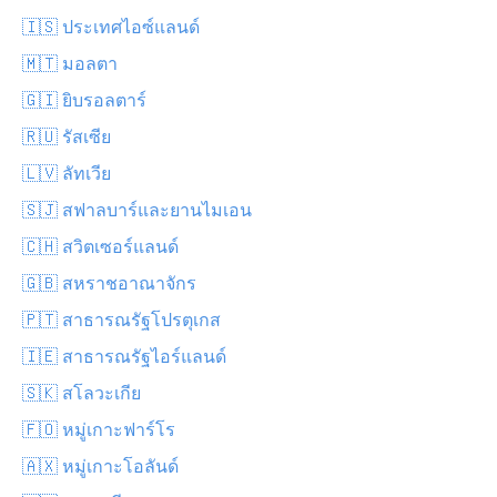
🇮🇸 ประเทศไอซ์แลนด์
🇲🇹 มอลตา
🇬🇮 ยิบรอลตาร์
🇷🇺 รัสเซีย
🇱🇻 ลัทเวีย
🇸🇯 สฟาลบาร์และยานไมเอน
🇨🇭 สวิตเซอร์แลนด์
🇬🇧 สหราชอาณาจักร
🇵🇹 สาธารณรัฐโปรตุเกส
🇮🇪 สาธารณรัฐไอร์แลนด์
🇸🇰 สโลวะเกีย
🇫🇴 หมู่เกาะฟาร์โร
🇦🇽 หมู่เกาะโอลันด์