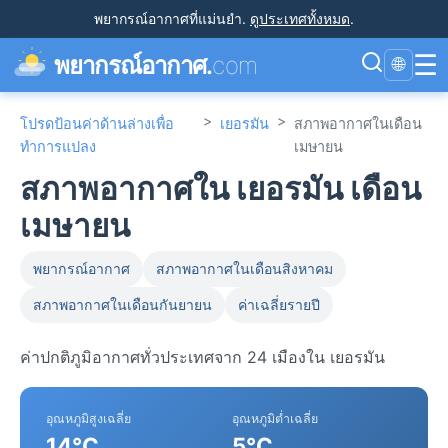
พยากรณ์อากาศที่แม่นยำ
.
ดูประเทศทั้งหมด
.
☰
พยากรณ์อากาศ.
com
🌐
>
>
โปรดป้อนค่าด้านล่างเพื่อ
เยอรมัน
สภาพอากาศในเดือน
ทำการแปลง
เมษายน
สภาพอากาศใน เยอรมัน เดือน
เมษายน
พยากรณ์อากาศ
สภาพอากาศในเดือนสิงหาคม
สภาพอากาศในเดือนกันยายน
ค่าเฉลี่ยรายปี
ค่าปกติภูมิอากาศทั่วประเทศจาก 24 เมืองใน เยอรมัน
อุณหภูมิสูงเฉลี่ย
อุณหภูมิต่ำเฉลี่ย
14°C
5°C