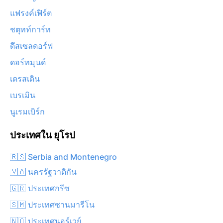
แฟรงค์เฟิร์ต
ชตุทท์การ์ท
ดึสเซลดอร์ฟ
ดอร์ทมุนด์
เดรสเดิน
เบรเมิน
นูเรมเบิร์ก
ประเทศใน ยุโรป
🇷🇸 Serbia and Montenegro
🇻🇦 นครรัฐวาติกัน
🇬🇷 ประเทศกรีซ
🇸🇲 ประเทศซานมารีโน
🇳🇴 ประเทศนอร์เวย์