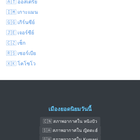
🇦🇹 ออสเตรีย
🇮🇲 เกาะแมน
🇬🇬 เกิร์นซีย์
🇯🇪 เจอร์ซีย์
🇨🇿 เช็ก
🇷🇸 เซอร์เบีย
🇽🇰 โคโซโว
เมืองยอดนิยมวันนี้
🇨🇳 สภาพอากาศใน หนิงปัว
🇸🇦 สภาพอากาศใน ญิดดะฮ์
🇬🇭 สภาพอากาศใน Kumasi