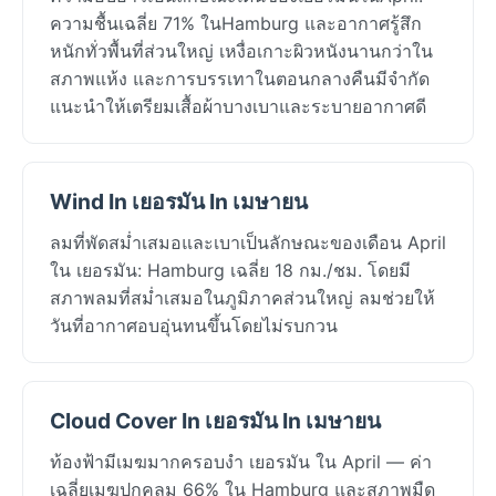
ความชื้นเฉลี่ย 71% ในHamburg และอากาศรู้สึก
หนักทั่วพื้นที่ส่วนใหญ่ เหงื่อเกาะผิวหนังนานกว่าใน
สภาพแห้ง และการบรรเทาในตอนกลางคืนมีจำกัด
แนะนำให้เตรียมเสื้อผ้าบางเบาและระบายอากาศดี
Wind In เยอรมัน In เมษายน
ลมที่พัดสม่ำเสมอและเบาเป็นลักษณะของเดือน April
ใน เยอรมัน: Hamburg เฉลี่ย 18 กม./ชม. โดยมี
สภาพลมที่สม่ำเสมอในภูมิภาคส่วนใหญ่ ลมช่วยให้
วันที่อากาศอบอุ่นทนขึ้นโดยไม่รบกวน
Cloud Cover In เยอรมัน In เมษายน
ท้องฟ้ามีเมฆมากครอบงำ เยอรมัน ใน April — ค่า
เฉลี่ยเมฆปกคลุม 66% ใน Hamburg และสภาพมืด