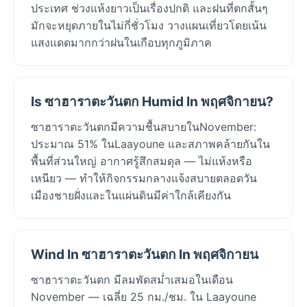
ประเทศ ช่วงแห้งยาวเป็นเรื่องปกติ และฝนที่ตกสั้นๆ
มักจะหยุดภายในไม่กี่ชั่วโมง วางแผนเที่ยวโดยเน้น
แสงแดดมากกว่าฝนในเกือบทุกภูมิภาค
Is ซาฮาราตะวันตก Humid In พฤศจิกายน?
ซาฮาราตะวันตกมีความชื้นสบายในNovember:
ประมาณ 51% ในLaayoune และสภาพคล้ายกันใน
พื้นที่ส่วนใหญ่ อากาศรู้สึกสมดุล — ไม่แห้งหรือ
เหนียว — ทำให้กิจกรรมกลางแจ้งสบายตลอดวัน
เมืองชายฝั่งและในแผ่นดินมีค่าใกล้เคียงกัน
Wind In ซาฮาราตะวันตก In พฤศจิกายน
ซาฮาราตะวันตก มีลมพัดสม่ำเสมอในเดือน
November — เฉลี่ย 25 กม./ชม. ใน Laayoune