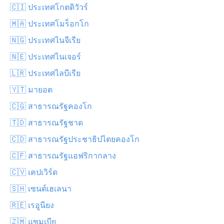
🇨🇮 ประเทศโกตดิวัวร์
🇲🇦 ประเทศโมร็อกโก
🇳🇬 ประเทศไนจีเรีย
🇳🇪 ประเทศไนเจอร์
🇱🇷 ประเทศไลบีเรีย
🇾🇹 มายอต
🇨🇬 สาธารณรัฐคองโก
🇹🇩 สาธารณรัฐชาด
🇨🇩 สาธารณรัฐประชาธิปไตยคองโก
🇨🇫 สาธารณรัฐแอฟริกากลาง
🇨🇻 เคปเวิร์ด
🇸🇭 เซนต์เฮเลนา
🇷🇪 เรอูนียง
🇿🇲 แซมเบีย