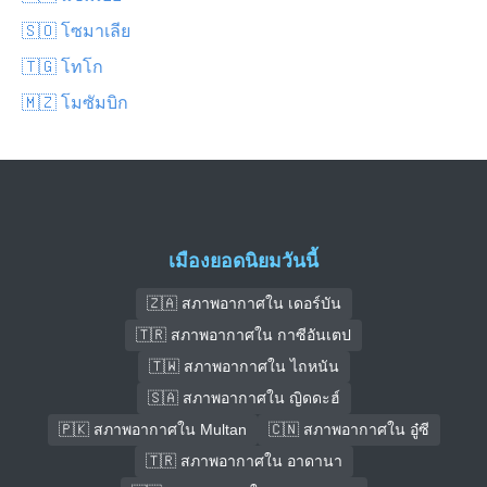
🇸🇴 โซมาเลีย
🇹🇬 โทโก
🇲🇿 โมซัมบิก
เมืองยอดนิยมวันนี้
🇿🇦 สภาพอากาศใน เดอร์บัน
🇹🇷 สภาพอากาศใน กาซีอันเตป
🇹🇼 สภาพอากาศใน ไถหนัน
🇸🇦 สภาพอากาศใน ญิดดะฮ์
🇵🇰 สภาพอากาศใน Multan
🇨🇳 สภาพอากาศใน อู๋ซี
🇹🇷 สภาพอากาศใน อาดานา