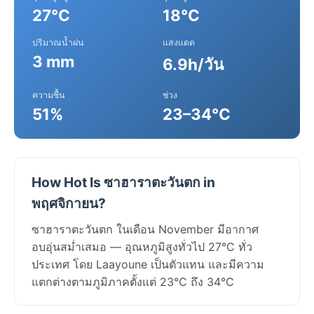
27°C
18°C
ปริมาณน้ำฝน
แสงแดด
3 mm
6.9h/วัน
ความชื้น
ช่วง
51%
23–34°C
How Hot Is ซาฮาราตะวันตก in
พฤศจิกายน?
ซาฮาราตะวันตก ในเดือน November มีอากาศ
อบอุ่นสม่ำเสมอ — อุณหภูมิสูงทั่วไป 27°C ทั่ว
ประเทศ โดย Laayoune เป็นตัวแทน และมีความ
แตกต่างตามภูมิภาคตั้งแต่ 23°C ถึง 34°C