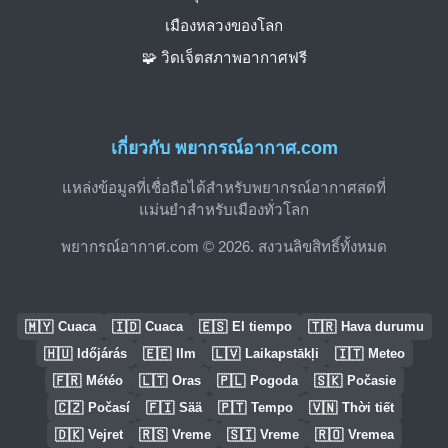
เมืองหลวงของโลก
🧩 วิดเจ็ตสภาพอากาศฟรี
เกี่ยวกับ พยากรณ์อากาศ.com
แหล่งข้อมูลที่เชื่อถือได้สำหรับพยากรณ์อากาศสดที่
แม่นยำสำหรับเมืองทั่วโลก
พยากรณ์อากาศ.com © 2026. สงวนลิขสิทธิ์ทั้งหมด
🇲🇾
🇮🇩
🇪🇸
🇹🇷
Cuaca
Cuaca
El tiempo
Hava durumu
🇭🇺
🇪🇪
🇱🇻
🇮🇹
Időjárás
Ilm
Laikapstākļi
Meteo
🇫🇷
🇱🇹
🇵🇱
🇸🇰
Météo
Oras
Pogoda
Počasie
🇨🇿
🇫🇮
🇵🇹
🇻🇳
Počasí
Sää
Tempo
Thời tiết
🇩🇰
🇷🇸
🇸🇮
🇷🇴
Vejret
Vreme
Vreme
Vremea