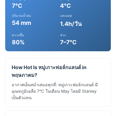
7°C
4°C
ปริมาณน้ำฝน
แสงแดด
54 mm
1.4h/วัน
ความชื้น
ช่วง
80%
7–7°C
How Hot Is หมู่เกาะฟอล์กแลนด์ in
พฤษภาคม?
อากาศเย็นสม่ำเสมอทุกที่: หมู่เกาะฟอล์กแลนด์ มี
อุณหภูมิเฉลี่ย 7°C ในเดือน May โดยมี Stanley
เป็นตัวแทน