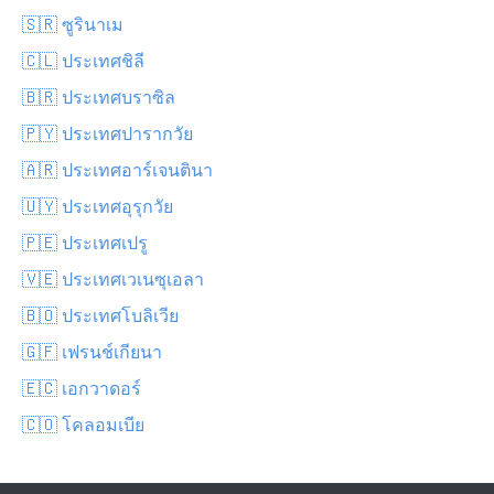
🇸🇷 ซูรินาเม
🇨🇱 ประเทศชิลี
🇧🇷 ประเทศบราซิล
🇵🇾 ประเทศปารากวัย
🇦🇷 ประเทศอาร์เจนตินา
🇺🇾 ประเทศอุรุกวัย
🇵🇪 ประเทศเปรู
🇻🇪 ประเทศเวเนซุเอลา
🇧🇴 ประเทศโบลิเวีย
🇬🇫 เฟรนช์เกียนา
🇪🇨 เอกวาดอร์
🇨🇴 โคลอมเบีย