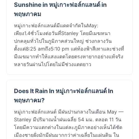
Sunshine in หมู่เกาะฟอล์กแลนด์ in
พฤษภาคม
หมู่เกาะฟอล์กแลนด์มีแดดจำกัดในMay:
เพียง1.4ชั่วโมงต่อวันที่Stanley โดยมีเมฆหนา
ปกคลุมทั่วไปในภูมิภาคส่วนใหญ่ ช่วงกลางวัน
ตั้งแต่8:25 amถึง5:10 pm แต่ท้องฟ้าสีเทาและช่วงที่
มีเมฆมากทำให้แสงแดดโดยตรงหายากอย่างแท้จริง
หลายวันผ่านไปโดยไม่มีช่วงแดดยาว
Does It Rain In หมู่เกาะฟอล์กแลนด์ In
พฤษภาคม?
หมู่เกาะฟอล์กแลนด์ มีฝนปานกลางในเดือน May —
Stanley มีปริมาณน้ำฝนเฉลี่ย 54 มม. ตลอด 11 วัน
โดยมีความแตกต่างในแต่ละภูมิภาคอย่างเห็นได้ชัด
เมืองชายฝั่งมักมีฝนมากกว่าค่าเฉลี่ยในแผ่นดิน ใน