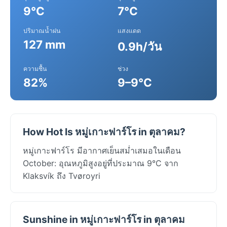
9°C
7°C
ปริมาณน้ำฝน
แสงแดด
127 mm
0.9h/วัน
ความชื้น
ช่วง
82%
9–9°C
How Hot Is หมู่เกาะฟาร์โร in ตุลาคม?
หมู่เกาะฟาร์โร มีอากาศเย็นสม่ำเสมอในเดือน
October: อุณหภูมิสูงอยู่ที่ประมาณ 9°C จาก
Klaksvík ถึง Tvøroyri
Sunshine in หมู่เกาะฟาร์โร in ตุลาคม