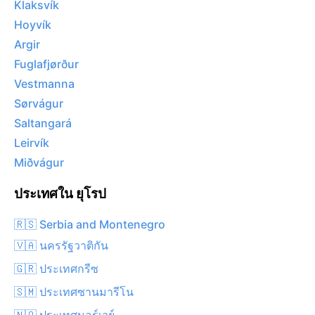
Klaksvík
Hoyvík
Argir
Fuglafjørður
Vestmanna
Sørvágur
Saltangará
Leirvík
Miðvágur
ประเทศใน ยุโรป
🇷🇸 Serbia and Montenegro
🇻🇦 นครรัฐวาติกัน
🇬🇷 ประเทศกรีซ
🇸🇲 ประเทศซานมารีโน
🇳🇴 ประเทศนอร์เวย์