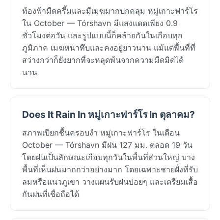
ท้องฟ้ามืดครึ้มและมีเมฆมากปกคลุม หมู่เกาะฟาร์โร
ใน October — Tórshavn มีแสงแดดเพียง 0.9
ชั่วโมงต่อวัน และรูปแบบนี้ก็คล้ายกันในเกือบทุก
ภูมิภาค เมฆหนาทึบและคงอยู่ยาวนาน แม้แต่พื้นที่ที่
สว่างกว่าก็ยังยากที่จะหลุดพ้นจากความมืดมิดได้
นาน
Does It Rain In หมู่เกาะฟาร์โร In ตุลาคม?
สภาพเปียกชื้นครอบงำ หมู่เกาะฟาร์โร ในเดือน
October — Tórshavn มีฝน 127 มม. ตลอด 19 วัน
โดยฝนเป็นลักษณะเกือบทุกวันในพื้นที่ส่วนใหญ่ บาง
พื้นที่เห็นฝนมากกว่าอย่างมาก โดยเฉพาะชายฝั่งที่รับ
ลมหรือแนวภูเขา วางแผนรับฝนบ่อยๆ และเตรียมเสื้อ
กันฝนที่เชื่อถือได้