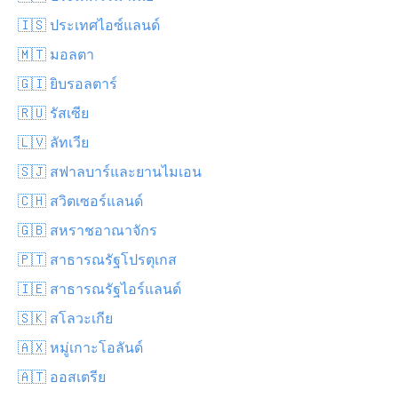
🇮🇸 ประเทศไอซ์แลนด์
🇲🇹 มอลตา
🇬🇮 ยิบรอลตาร์
🇷🇺 รัสเซีย
🇱🇻 ลัทเวีย
🇸🇯 สฟาลบาร์และยานไมเอน
🇨🇭 สวิตเซอร์แลนด์
🇬🇧 สหราชอาณาจักร
🇵🇹 สาธารณรัฐโปรตุเกส
🇮🇪 สาธารณรัฐไอร์แลนด์
🇸🇰 สโลวะเกีย
🇦🇽 หมู่เกาะโอลันด์
🇦🇹 ออสเตรีย