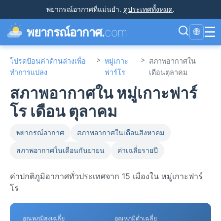
พยากรณ์อากาศที่แม่นยำ
.
ดูประเทศทั้งหมด
.
☰
พยากรณ์อากาศ.
com
🌐
>
>
โปรดป้อนค่าด้านล่างเพื่อ
หมู่เกาะ
สภาพอากาศใน
ทำการแปลง
ฟาร์โร
เดือนตุลาคม
สภาพอากาศใน หมู่เกาะฟาร์
โร เดือน ตุลาคม
พยากรณ์อากาศ
สภาพอากาศในเดือนสิงหาคม
สภาพอากาศในเดือนกันยายน
ค่าเฉลี่ยรายปี
ค่าปกติภูมิอากาศทั่วประเทศจาก 15 เมืองใน หมู่เกาะฟาร์
โร
อุณหภูมิสูงเฉลี่ย
อุณหภูมิต่ำเฉลี่ย