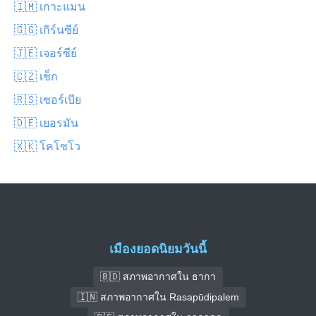
🇮🇲 เกาะแมน
🇬🇬 เกิร์นซีย์
🇯🇪 เจอร์ซีย์
🇨🇿 เช็ก
🇷🇸 เซอร์เบีย
🇩🇪 เยอรมัน
🇽🇰 โคโซโว
เมืองยอดนิยมวันนี้
🇧🇩 สภาพอากาศใน ธากา
🇮🇳 สภาพอากาศใน Rasapūdipalem