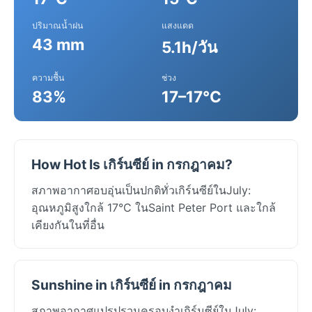
ปริมาณน้ำฝน
แสงแดด
43 mm
5.1h/วัน
ความชื้น
ช่วง
83%
17–17°C
How Hot Is เกิร์นซีย์ in กรกฎาคม?
สภาพอากาศอบอุ่นเป็นปกติทั่วเกิร์นซีย์ในJuly:
อุณหภูมิสูงใกล้ 17°C ในSaint Peter Port และใกล้
เคียงกันในที่อื่น
Sunshine in เกิร์นซีย์ in กรกฎาคม
สภาพอากาศแปรปรวนครอบงำเกิร์นซีย์ในJuly: