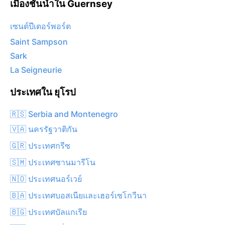
เมืองชั้นนำใน Guernsey
เซนต์ปีเตอร์พอร์ต
Saint Sampson
Sark
La Seigneurie
ประเทศใน ยุโรป
🇷🇸 Serbia and Montenegro
🇻🇦 นครรัฐวาติกัน
🇬🇷 ประเทศกรีซ
🇸🇲 ประเทศซานมารีโน
🇳🇴 ประเทศนอร์เวย์
🇧🇦 ประเทศบอสเนียและเฮอร์เซโกวีนา
🇧🇬 ประเทศบัลแกเรีย