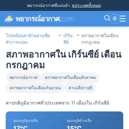
พยากรณ์อากาศที่แม่นยำ
.
ดูประเทศทั้งหมด
.
☰
พยากรณ์อากาศ.
com
🌐
>
>
โปรดป้อนค่าด้านล่างเพื่อ
เกิร์น
สภาพอากาศในเดือน
ทำการแปลง
ซีย์
กรกฎาคม
สภาพอากาศใน เกิร์นซีย์ เดือน
กรกฎาคม
พยากรณ์อากาศ
สภาพอากาศในเดือนสิงหาคม
สภาพอากาศในเดือนกันยายน
ค่าเฉลี่ยรายปี
ค่าปกติภูมิอากาศทั่วประเทศจาก 11 เมืองใน เกิร์นซีย์
อุณหภูมิสูงเฉลี่ย
อุณหภูมิต่ำเฉลี่ย
17°C
15°C