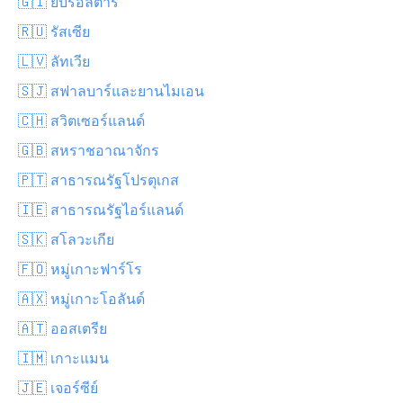
🇬🇮 ยิบรอลตาร์
🇷🇺 รัสเซีย
🇱🇻 ลัทเวีย
🇸🇯 สฟาลบาร์และยานไมเอน
🇨🇭 สวิตเซอร์แลนด์
🇬🇧 สหราชอาณาจักร
🇵🇹 สาธารณรัฐโปรตุเกส
🇮🇪 สาธารณรัฐไอร์แลนด์
🇸🇰 สโลวะเกีย
🇫🇴 หมู่เกาะฟาร์โร
🇦🇽 หมู่เกาะโอลันด์
🇦🇹 ออสเตรีย
🇮🇲 เกาะแมน
🇯🇪 เจอร์ซีย์