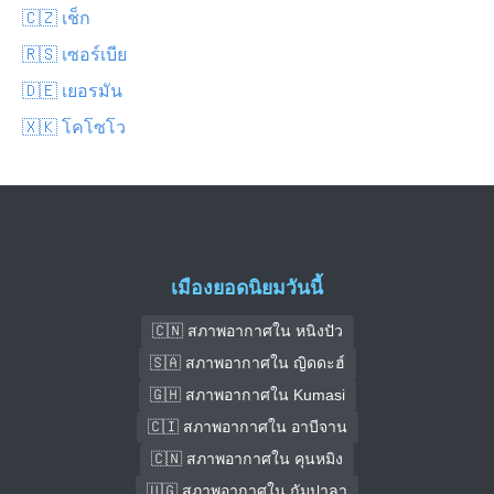
🇨🇿 เช็ก
🇷🇸 เซอร์เบีย
🇩🇪 เยอรมัน
🇽🇰 โคโซโว
เมืองยอดนิยมวันนี้
🇨🇳 สภาพอากาศใน หนิงปัว
🇸🇦 สภาพอากาศใน ญิดดะฮ์
🇬🇭 สภาพอากาศใน Kumasi
🇨🇮 สภาพอากาศใน อาบีจาน
🇨🇳 สภาพอากาศใน คุนหมิง
🇺🇬 สภาพอากาศใน กัมปาลา