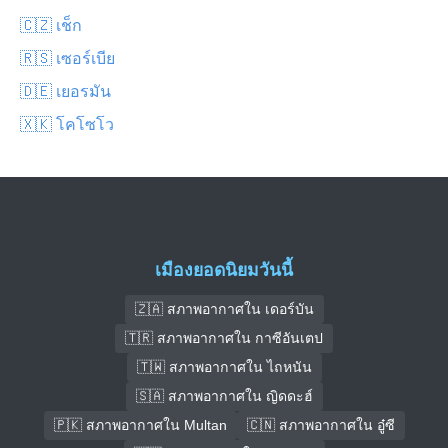
🇨🇿 เช็ก
🇷🇸 เซอร์เบีย
🇩🇪 เยอรมัน
🇽🇰 โคโซโว
เมืองยอดนิยมวันนี้
🇿🇦 สภาพอากาศใน เดอร์บัน
🇹🇷 สภาพอากาศใน กาซีอันเตป
🇹🇼 สภาพอากาศใน ไถหนัน
🇸🇦 สภาพอากาศใน ญิดดะฮ์
🇵🇰 สภาพอากาศใน Multan
🇨🇳 สภาพอากาศใน อู๋ซี