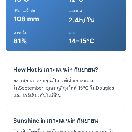
ปริมาณน้ำฝน
แสงแดด
108 mm
2.4h/วัน
ความชื้น
ช่วง
81%
14–15°C
How Hot Is เกาะแมน in กันยายน?
สภาพอากาศอบอุ่นเป็นปกติทั่วเกาะแมน
ในSeptember: อุณหภูมิสูงใกล้ 15°C ในDouglas
และใกล้เคียงกันในที่อื่น
Sunshine in เกาะแมน in กันยายน
ท้องฟ้ามืดครึ้มและมีเมฆมากปกคลุม เกาะแมน ใน