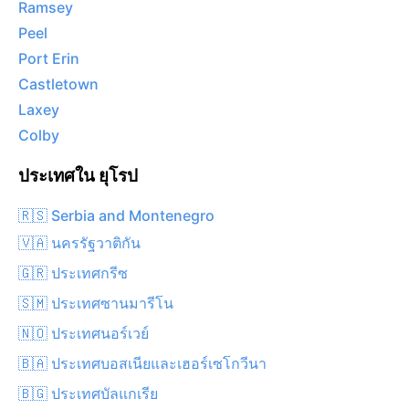
Ramsey
Peel
Port Erin
Castletown
Laxey
Colby
ประเทศใน ยุโรป
🇷🇸 Serbia and Montenegro
🇻🇦 นครรัฐวาติกัน
🇬🇷 ประเทศกรีซ
🇸🇲 ประเทศซานมารีโน
🇳🇴 ประเทศนอร์เวย์
🇧🇦 ประเทศบอสเนียและเฮอร์เซโกวีนา
🇧🇬 ประเทศบัลแกเรีย