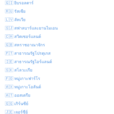
🇬🇮 ยิบรอลตาร์
🇷🇺 รัสเซีย
🇱🇻 ลัทเวีย
🇸🇯 สฟาลบาร์และยานไมเอน
🇨🇭 สวิตเซอร์แลนด์
🇬🇧 สหราชอาณาจักร
🇵🇹 สาธารณรัฐโปรตุเกส
🇮🇪 สาธารณรัฐไอร์แลนด์
🇸🇰 สโลวะเกีย
🇫🇴 หมู่เกาะฟาร์โร
🇦🇽 หมู่เกาะโอลันด์
🇦🇹 ออสเตรีย
🇬🇬 เกิร์นซีย์
🇯🇪 เจอร์ซีย์