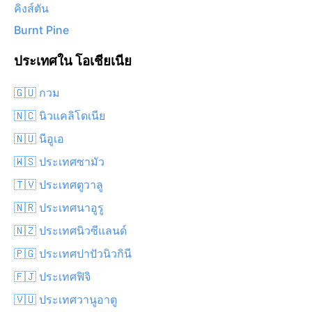
คิงส์ตัน
Burnt Pine
ประเทศใน โอเชียเนีย
🇬🇺 กวม
🇳🇨 นิวแคลิโดเนีย
🇳🇺 นีอูเอ
🇼🇸 ประเทศซามัว
🇹🇻 ประเทศตูวาลู
🇳🇷 ประเทศนาอูรู
🇳🇿 ประเทศนิวซีแลนด์
🇵🇬 ประเทศปาปัวนิวกินี
🇫🇯 ประเทศฟิจิ
🇻🇺 ประเทศวานูอาตู