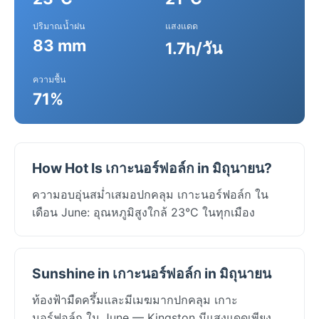
ปริมาณน้ำฝน
แสงแดด
83 mm
1.7h/วัน
ความชื้น
71%
How Hot Is เกาะนอร์ฟอล์ก in มิถุนายน?
ความอบอุ่นสม่ำเสมอปกคลุม เกาะนอร์ฟอล์ก ใน
เดือน June: อุณหภูมิสูงใกล้ 23°C ในทุกเมือง
Sunshine in เกาะนอร์ฟอล์ก in มิถุนายน
ท้องฟ้ามืดครึ้มและมีเมฆมากปกคลุม เกาะ
นอร์ฟอล์ก ใน June — Kingston มีแสงแดดเพียง