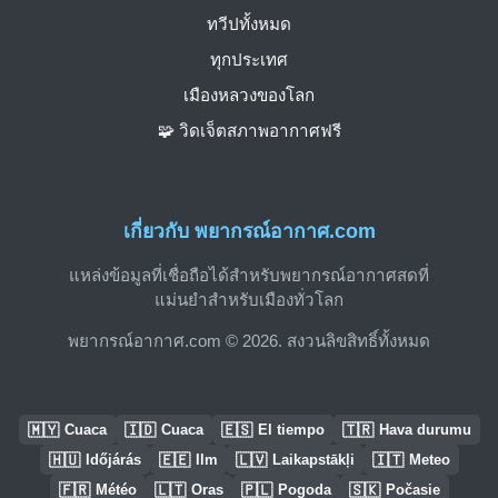
ทวีปทั้งหมด
ทุกประเทศ
เมืองหลวงของโลก
🧩 วิดเจ็ตสภาพอากาศฟรี
เกี่ยวกับ พยากรณ์อากาศ.com
แหล่งข้อมูลที่เชื่อถือได้สำหรับพยากรณ์อากาศสดที่
แม่นยำสำหรับเมืองทั่วโลก
พยากรณ์อากาศ.com © 2026. สงวนลิขสิทธิ์ทั้งหมด
🇲🇾
🇮🇩
🇪🇸
🇹🇷
Cuaca
Cuaca
El tiempo
Hava durumu
🇭🇺
🇪🇪
🇱🇻
🇮🇹
Időjárás
Ilm
Laikapstākļi
Meteo
🇫🇷
🇱🇹
🇵🇱
🇸🇰
Météo
Oras
Pogoda
Počasie