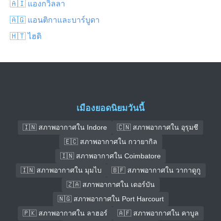
🇦🇮 แองกวิลลา
🇦🇬 แอนติกาและบาร์บูดา
🇭🇹 ไฮติ
เมืองยอดนิยมวันนี้
🇮🇳 สภาพอากาศใน Indore
🇨🇳 สภาพอากาศใน อุรุมชี
🇪🇨 สภาพอากาศใน กวายากิล
🇮🇳 สภาพอากาศใน Coimbatore
🇮🇳 สภาพอากาศใน มุมไบ
🇧🇫 สภาพอากาศใน วากาดูกู
🇿🇦 สภาพอากาศใน เดอร์บัน
🇳🇬 สภาพอากาศใน Port Harcourt
🇵🇰 สภาพอากาศใน ลาฮอร์
🇦🇫 สภาพอากาศใน คาบูล