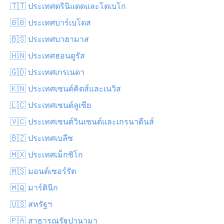
🇹🇹 ประเทศตรินิแดดและโตเบโก
🇧🇧 ประเทศบาร์เบโดส
🇧🇸 ประเทศบาฮามาส
🇭🇳 ประเทศฮอนดูรัส
🇬🇩 ประเทศเกรเนดา
🇰🇳 ประเทศเซนต์คิตส์และเนวิส
🇱🇨 ประเทศเซนต์ลูเซีย
🇻🇨 ประเทศเซนต์วินเซนต์และเกรนาดีนส์
🇧🇿 ประเทศเบลีซ
🇲🇽 ประเทศเม็กซิโก
🇲🇸 มอนต์เซอร์รัต
🇲🇶 มาร์ตินีก
🇺🇸 สหรัฐฯ
🇵🇦 สาธารณรัฐปานามา