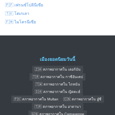
🇵🇫 เฟรนช์โปลินีเซีย
🇹🇰 โตเกเลา
🇫🇲 ไมโครนีเซีย
เมืองยอดนิยมวันนี้
🇿🇦 สภาพอากาศใน เดอร์บัน
🇹🇷 สภาพอากาศใน กาซีอันเตป
🇹🇼 สภาพอากาศใน ไถหนัน
🇸🇦 สภาพอากาศใน ญิดดะฮ์
🇵🇰 สภาพอากาศใน Multan
🇨🇳 สภาพอากาศใน อู๋ซี
🇹🇷 สภาพอากาศใน อาดานา
🇬🇳 สภาพอากาศใน Camayenne