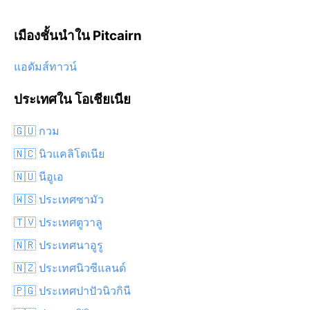
เมืองชั้นนำใน Pitcairn
แอดัมส์ทาวน์
ประเทศใน โอเชียเนีย
🇬🇺 กวม
🇳🇨 นิวแคลิโดเนีย
🇳🇺 นีอูเอ
🇼🇸 ประเทศซามัว
🇹🇻 ประเทศตูวาลู
🇳🇷 ประเทศนาอูรู
🇳🇿 ประเทศนิวซีแลนด์
🇵🇬 ประเทศปาปัวนิวกินี