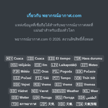
เกี่ยวกับ พยากรณ์อากาศ.com
แหล่งข้อมูลที่เชื่อถือได้สำหรับพยากรณ์อากาศสดที่
แม่นยำสำหรับเมืองทั่วโลก
พยากรณ์อากาศ.com © 2026. สงวนลิขสิทธิ์ทั้งหมด
🇲🇾
🇮🇩
🇪🇸
🇹🇷
Cuaca
Cuaca
El tiempo
Hava durumu
🇭🇺
🇪🇪
🇱🇻
🇮🇹
Időjárás
Ilm
Laikapstākļi
Meteo
🇫🇷
🇱🇹
🇵🇱
🇸🇰
Météo
Oras
Pogoda
Počasie
🇨🇿
🇫🇮
🇵🇹
🇻🇳
Počasí
Sää
Tempo
Thời tiết
🇩🇰
🇷🇸
🇸🇮
🇷🇴
Vejret
Vreme
Vreme
Vremea
🇸🇪
🇳🇴
🇬🇧🇺🇸
🇳🇱
Vädret
Været
Weather
Weer
🇩🇪
🇺🇦
🇷🇺
🇸🇦
Wetter
Погода
Погода
الطقس
🇹🇭
🇯🇵
🇭🇰
🇹🇼
สภาพอากาศ
天気
天氣
天氣預報