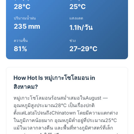
28°C
25°C
ปริมาณน้ำฝน
แสงแดด
235 mm
1.1h/วัน
ความชื้น
ช่วง
81%
27–29°C
How Hot Is หมู่เกาะโซโลมอน in
สิงหาคม?
หมู่เกาะโซโลมอนร้อนสม่ำเสมอในAugust —
อุณหภูมิสูงประมาณ28°C เป็นเรื่องปกติ
ตั้งแต่LataไปจนถึงChinatown โดยมีความแตกต่าง
ในภูมิภาคน้อยมาก อุณหภูมิต่ำอยู่ที่ประมาณ25°C
แม้ในเวลากลางคืน และพื้นที่ทางภูมิศาสตร์ที่เล็ก