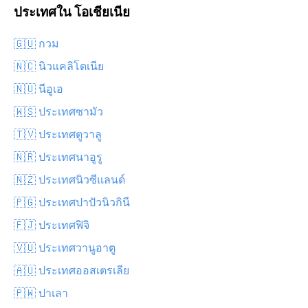
ประเทศใน โอเชียเนีย
🇬🇺 กวม
🇳🇨 นิวแคลิโดเนีย
🇳🇺 นีอูเอ
🇼🇸 ประเทศซามัว
🇹🇻 ประเทศตูวาลู
🇳🇷 ประเทศนาอูรู
🇳🇿 ประเทศนิวซีแลนด์
🇵🇬 ประเทศปาปัวนิวกินี
🇫🇯 ประเทศฟิจิ
🇻🇺 ประเทศวานูอาตู
🇦🇺 ประเทศออสเตรเลีย
🇵🇼 ปาเลา