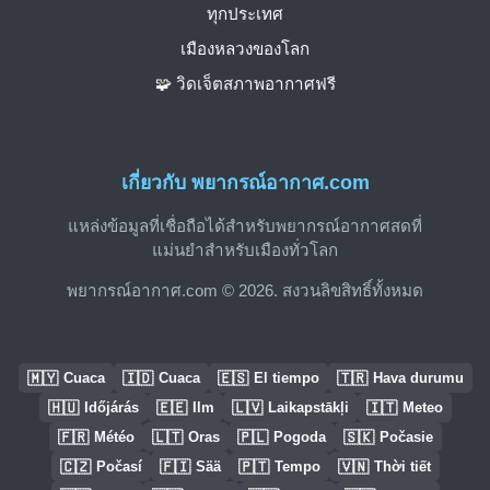
ทุกประเทศ
เมืองหลวงของโลก
🧩 วิดเจ็ตสภาพอากาศฟรี
เกี่ยวกับ พยากรณ์อากาศ.com
แหล่งข้อมูลที่เชื่อถือได้สำหรับพยากรณ์อากาศสดที่
แม่นยำสำหรับเมืองทั่วโลก
พยากรณ์อากาศ.com © 2026. สงวนลิขสิทธิ์ทั้งหมด
🇲🇾
🇮🇩
🇪🇸
🇹🇷
Cuaca
Cuaca
El tiempo
Hava durumu
🇭🇺
🇪🇪
🇱🇻
🇮🇹
Időjárás
Ilm
Laikapstākļi
Meteo
🇫🇷
🇱🇹
🇵🇱
🇸🇰
Météo
Oras
Pogoda
Počasie
🇨🇿
🇫🇮
🇵🇹
🇻🇳
Počasí
Sää
Tempo
Thời tiết