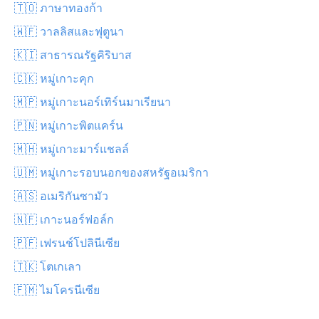
🇹🇴 ภาษาทองก้า
🇼🇫 วาลลิสและฟุตูนา
🇰🇮 สาธารณรัฐคิริบาส
🇨🇰 หมู่เกาะคุก
🇲🇵 หมู่เกาะนอร์เทิร์นมาเรียนา
🇵🇳 หมู่เกาะพิตแคร์น
🇲🇭 หมู่เกาะมาร์แชลล์
🇺🇲 หมู่เกาะรอบนอกของสหรัฐอเมริกา
🇦🇸 อเมริกันซามัว
🇳🇫 เกาะนอร์ฟอล์ก
🇵🇫 เฟรนช์โปลินีเซีย
🇹🇰 โตเกเลา
🇫🇲 ไมโครนีเซีย