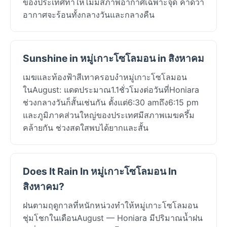
ของประเทศทำให้ไม่มีสภาพอากาศเฉพาะจุด คาดว่า
อากาศจะร้อนทั้งกลางวันและกลางคืน
Sunshine in หมู่เกาะโซโลมอน in สิงหาคม
เมฆและท้องฟ้าสีเทาครอบงำหมู่เกาะโซโลมอน
ในAugust: แดดประมาณ1.1ชั่วโมงต่อวันที่Honiara
ช่วงกลางวันก็สั้นเช่นกัน ตั้งแต่6:30 amถึง6:15 pm
และภูมิภาคส่วนใหญ่ของประเทศมีสภาพเมฆครึ้ม
คล้ายกัน ช่วงสดใสพบได้ยากและสั้น
Does It Rain In หมู่เกาะโซโลมอน In
สิงหาคม?
ฝนตามฤดูกาลที่หนักหน่วงทำให้หมู่เกาะโซโลมอน
ชุ่มโชกในเดือนAugust — Honiara มีปริมาณน้ำฝน