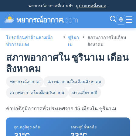
พยากรณ์อากาศที่แม่นยำ
.
ดูประเทศทั้งหมด
.
☰
พยากรณ์อากาศ.
com
🌐
>
>
โปรดป้อนค่าด้านล่างเพื่อ
ซูรินา
สภาพอากาศในเดือน
ทำการแปลง
เม
สิงหาคม
สภาพอากาศใน ซูรินาเม เดือน
สิงหาคม
พยากรณ์อากาศ
สภาพอากาศในเดือนสิงหาคม
สภาพอากาศในเดือนกันยายน
ค่าเฉลี่ยรายปี
ค่าปกติภูมิอากาศทั่วประเทศจาก 15 เมืองใน ซูรินาเม
อุณหภูมิสูงเฉลี่ย
อุณหภูมิต่ำเฉลี่ย
31°C
23°C