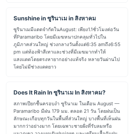
Sunshine in ซูรินาเม in สิงหาคม
ซูรินาเมมีแดดจำกัดในAugust: เพียง1.1ชั่วโมงต่อวัน
ที่Paramaribo โดยมีเมฆหนาปกคลุมทั่วไปใน
ภูมิภาคส่วนใหญ่ ช่วงกลางวันตั้งแต่6:35 amถึง6:55
pm แต่ท้องฟ้าสีเทาและช่วงที่มีเมฆมากทำให้
แสงแดดโดยตรงหายากอย่างแท้จริง หลายวันผ่านไป
โดยไม่มีช่วงแดดยาว
Does It Rain In ซูรินาเม In สิงหาคม?
สภาพเปียกชื้นครอบงำ ซูรินาเม ในเดือน August —
Paramaribo มีฝน 179 มม. ตลอด 21 วัน โดยฝนเป็น
ลักษณะเกือบทุกวันในพื้นที่ส่วนใหญ่ บางพื้นที่เห็นฝน
มากกว่าอย่างมาก โดยเฉพาะชายฝั่งที่รับลมหรือ
แนวภูเขา วางแผนรับฝนบ่อยๆ และเตรียมเสื้อกันฝน