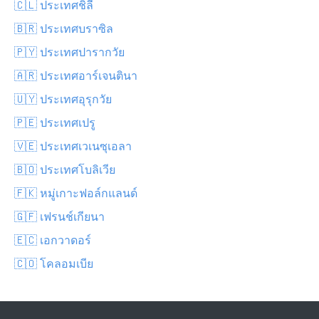
🇨🇱 ประเทศชิลี
🇧🇷 ประเทศบราซิล
🇵🇾 ประเทศปารากวัย
🇦🇷 ประเทศอาร์เจนตินา
🇺🇾 ประเทศอุรุกวัย
🇵🇪 ประเทศเปรู
🇻🇪 ประเทศเวเนซุเอลา
🇧🇴 ประเทศโบลิเวีย
🇫🇰 หมู่เกาะฟอล์กแลนด์
🇬🇫 เฟรนช์เกียนา
🇪🇨 เอกวาดอร์
🇨🇴 โคลอมเบีย