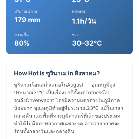
ปริมาณน้ำฝน
แสงแดด
179 mm
1.1h/วัน
ความชื้น
ช่วง
80%
30–32°C
How Hot Is ซูรินาเม in สิงหาคม?
ซูรินาเมร้อนสม่ำเสมอในAugust — อุณหภูมิสูง
ประมาณ31°C เป็นเรื่องปกติตั้งแต่Totnessไป
จนถึงOnverwacht โดยมีความแตกต่างในภูมิภาค
น้อยมาก อุณหภูมิต่ำอยู่ที่ประมาณ23°C แม้ในเวลา
กลางคืน และพื้นที่ทางภูมิศาสตร์ที่เล็กของประเทศ
ทำให้ไม่มีสภาพอากาศเฉพาะจุด คาดว่าอากาศจะ
ร้อนทั้งกลางวันและกลางคืน