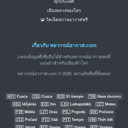
ทุกประเทศ
เมืองหลวงของโลก
🧩 วิดเจ็ตสภาพอากาศฟรี
เกี่ยวกับ พยากรณ์อากาศ.com
แหล่งข้อมูลที่เชื่อถือได้สำหรับพยากรณ์อากาศสดที่
แม่นยำสำหรับเมืองทั่วโลก
พยากรณ์อากาศ.com © 2026. สงวนลิขสิทธิ์ทั้งหมด
🇲🇾
🇮🇩
🇪🇸
🇹🇷
Cuaca
Cuaca
El tiempo
Hava durumu
🇭🇺
🇪🇪
🇱🇻
🇮🇹
Időjárás
Ilm
Laikapstākļi
Meteo
🇫🇷
🇱🇹
🇵🇱
🇸🇰
Météo
Oras
Pogoda
Počasie
🇨🇿
🇫🇮
🇵🇹
🇻🇳
Počasí
Sää
Tempo
Thời tiết
🇩🇰
🇷🇸
🇸🇮
🇷🇴
Vejret
Vreme
Vreme
Vremea