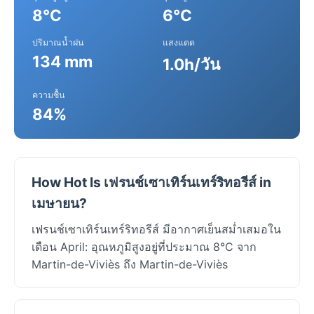
8°C
6°C
ปริมาณน้ำฝน
แสงแดด
134 mm
1.0h/วัน
ความชื้น
84%
How Hot Is เฟรนช์เซาเทิร์นเทร์ริทอรีส์ in
เมษายน?
เฟรนช์เซาเทิร์นเทร์ริทอรีส์ มีอากาศเย็นสม่ำเสมอใน
เดือน April: อุณหภูมิสูงอยู่ที่ประมาณ 8°C จาก
Martin-de-Viviès ถึง Martin-de-Viviès