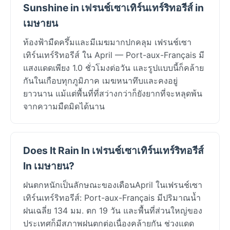
Sunshine in เฟรนช์เซาเทิร์นเทร์ริทอรีส์ in
เมษายน
ท้องฟ้ามืดครึ้มและมีเมฆมากปกคลุม เฟรนช์เซา
เทิร์นเทร์ริทอรีส์ ใน April — Port-aux-Français มี
แสงแดดเพียง 1.0 ชั่วโมงต่อวัน และรูปแบบนี้ก็คล้าย
กันในเกือบทุกภูมิภาค เมฆหนาทึบและคงอยู่
ยาวนาน แม้แต่พื้นที่ที่สว่างกว่าก็ยังยากที่จะหลุดพ้น
จากความมืดมิดได้นาน
Does It Rain In เฟรนช์เซาเทิร์นเทร์ริทอรีส์
In เมษายน?
ฝนตกหนักเป็นลักษณะของเดือนApril ในเฟรนช์เซา
เทิร์นเทร์ริทอรีส์: Port-aux-Français มีปริมาณน้ำ
ฝนเฉลี่ย 134 มม. ตก 19 วัน และพื้นที่ส่วนใหญ่ของ
ประเทศก็มีสภาพฝนตกต่อเนื่องคล้ายกัน ช่วงแดด