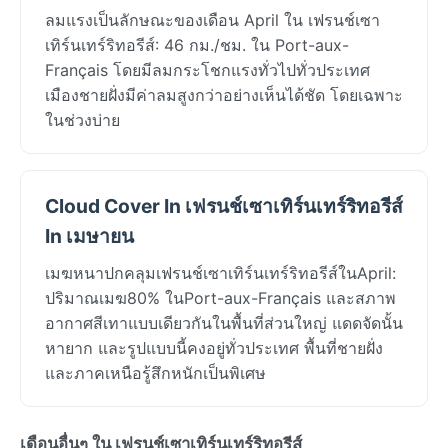
ลมแรงเป็นลักษณะของเดือน April ใน เฟรนช์เซา
เทิร์นเทร์ริทอรีส์: 46 กม./ชม. ใน Port-aux-
Français โดยมีลมกระโชกแรงทั่วไปทั่วประเทศ
เมืองชายฝั่งมีค่าลมสูงกว่าอย่างเห็นได้ชัด โดยเฉพาะ
ในช่วงบ่าย
Cloud Cover In เฟรนช์เซาเทิร์นเทร์ริทอรีส์
In เมษายน
เมฆหนาปกคลุมเฟรนช์เซาเทิร์นเทร์ริทอรีส์ในApril:
ปริมาณเมฆ80% ในPort-aux-Français และสภาพ
อากาศสีเทาแบบเดียวกันในพื้นที่ส่วนใหญ่ แดดจัดนั้น
หายาก และรูปแบบนี้คงอยู่ทั่วประเทศ พื้นที่ชายฝั่ง
และภาคเหนือรู้สึกหนักเป็นพิเศษ
เดือนอื่นๆ ใน เฟรนช์เซาเทิร์นเทร์ริทอรีส์