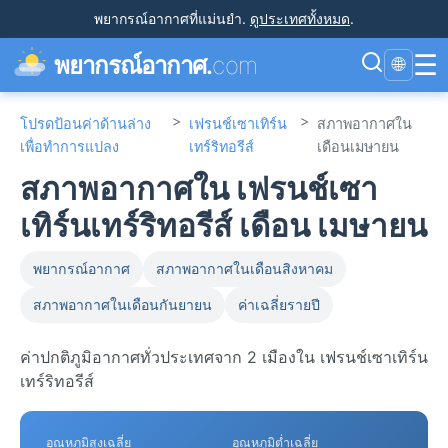
พยากรณ์อากาศที่แม่นยำ
.
ดูประเทศทั้งหมด
.
☰
พยากรณ์อากาศ.
com
🌐
>
>
โปรดป้อนค่าด้านล่าง
เฟรนช์เซาเทิร์น
สภาพอากาศใน
เพื่อทำการแปลง
เทร์ริทอรีส์
เดือนเมษายน
สภาพอากาศใน เฟรนช์เซา
เทิร์นเทร์ริทอรีส์ เดือน เมษายน
พยากรณ์อากาศ
สภาพอากาศในเดือนสิงหาคม
สภาพอากาศในเดือนกันยายน
ค่าเฉลี่ยรายปี
ค่าปกติภูมิอากาศทั่วประเทศจาก 2 เมืองใน เฟรนช์เซาเทิร์น
เทร์ริทอรีส์
อุณหภูมิสูงเฉลี่ย
อุณหภูมิต่ำเฉลี่ย