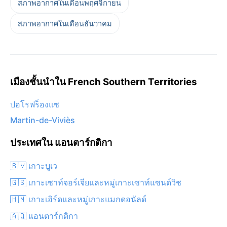
สภาพอากาศในเดือนพฤศจิกายน
สภาพอากาศในเดือนธันวาคม
เมืองชั้นนำใน French Southern Territories
ปอโรฟร็องแซ
Martin-de-Viviès
ประเทศใน แอนตาร์กติกา
🇧🇻 เกาะบูเว
🇬🇸 เกาะเซาท์จอร์เจียและหมู่เกาะเซาท์แซนด์วิช
🇭🇲 เกาะเฮิร์ดและหมู่เกาะแมกดอนัลด์
🇦🇶 แอนตาร์กติกา