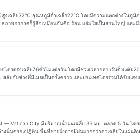
สูงเฉลี่ย32°C อุณหภูมิต่ำเฉลี่ย22°C โดยมีความแตกต่างในภูมิ
ใด สภาพอากาศก็รู้สึกเหมือนกันคือ ร้อน แจ่มใสเป็นส่วนใหญ่ และ
ดยตรงเฉลี่ย7.6ชั่วโมงต่อวัน โดยมีช่วงเวลากลางวันตั้งแต่6:20
 สลับกับช่วงที่มีเมฆเป็นครั้งคราว และประเทศโดยรวมได้รับแสง
ust — Vatican City มีปริมาณน้ำฝนเฉลี่ย 35 มม. ตลอด 5 วัน โด
างนั้นครองปฏิทิน พื้นที่ชายฝั่งอาจมีฝนมากกว่าค่าเฉลี่ยในแผ่นดิน