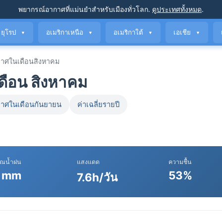
พยากรณ์อากาศที่แม่นยำ
สำหรับเมืองทั่วโลก
.
ดูประเทศทั้งหมด
.
ยุโรป
อเมริกาเหนือ
อเมริกาใต้
เอเชีย
▼
▼
▼
▼
าศในเดือนสิงหาคม
ดือน สิงหาคม
าศในเดือนกันยายน
ค่าเฉลี่ยรายปี
าณน้ำฝน
แสงแดด
ความชื้น
 mm
53%
7.6h/วัน