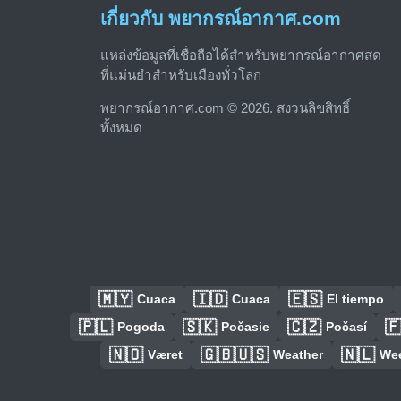
เกี่ยวกับ พยากรณ์อากาศ.com
แหล่งข้อมูลที่เชื่อถือได้สำหรับพยากรณ์อากาศสด
ที่แม่นยำสำหรับเมืองทั่วโลก
พยากรณ์อากาศ.com © 2026. สงวนลิขสิทธิ์
ทั้งหมด
🇲🇾
🇮🇩
🇪🇸
Cuaca
Cuaca
El tiempo
🇵🇱
🇸🇰
🇨🇿

Pogoda
Počasie
Počasí
🇳🇴
🇬🇧🇺🇸
🇳🇱
Været
Weather
We