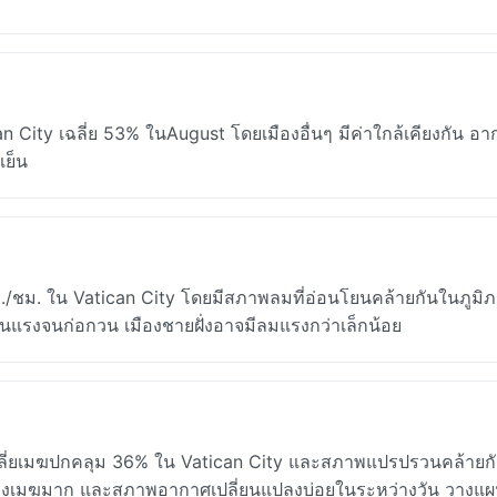
City เฉลี่ย 53% ในAugust โดยเมืองอื่นๆ มีค่าใกล้เคียงกัน อากา
เย็น
 กม./ชม. ใน Vatican City โดยมีสภาพลมที่อ่อนโยนคล้ายกันในภูมิ
ุนแรงจนก่อกวน เมืองชายฝั่งอาจมีลมแรงกว่าเล็กน้อย
เฉลี่ยเมฆปกคลุม 36% ใน Vatican City และสภาพแปรปรวนคล้ายก
ช่วงเมฆมาก และสภาพอากาศเปลี่ยนแปลงบ่อยในระหว่างวัน วางแผ