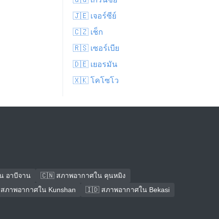
🇯🇪 เจอร์ซีย์
🇨🇿 เช็ก
🇷🇸 เซอร์เบีย
🇩🇪 เยอรมัน
🇽🇰 โคโซโว
น อาบีจาน
🇨🇳 สภาพอากาศใน คุนหมิง
 สภาพอากาศใน Kunshan
🇮🇩 สภาพอากาศใน Bekasi