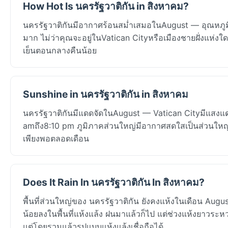
How Hot Is นครรัฐวาติกัน in สิงหาคม?
นครรัฐวาติกันมีอากาศร้อนสม่ำเสมอในAugust — อุณหภูมิ
มาก ไม่ว่าคุณจะอยู่ในVatican Cityหรือเมืองชายฝั่งแห่ง
เย็นตอนกลางคืนน้อย
Sunshine in นครรัฐวาติกัน in สิงหาคม
นครรัฐวาติกันมีแดดจัดในAugust — Vatican Cityมีแสงแดดโ
amถึง8:10 pm ภูมิภาคส่วนใหญ่มีอากาศสดใสเป็นส่วนใหญ่
เพียงพอตลอดเดือน
Does It Rain In นครรัฐวาติกัน In สิงหาคม?
พื้นที่ส่วนใหญ่ของ นครรัฐวาติกัน ยังคงแห้งในเดือน Aug
น้อยลงในพื้นที่แห้งแล้ง ฝนมาแล้วก็ไป แต่ช่วงแห้งยาวระหว่
แต่โดยรวมแล้วรูปแบบแห้งแล้งเชื่อถือได้