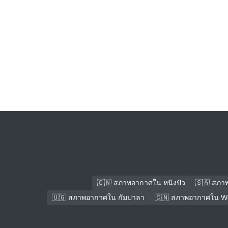
🇨🇳 สภาพอากาศใน หนิงปัว
🇸🇦 สภา
🇺🇬 สภาพอากาศใน กัมปาลา
🇨🇳 สภาพอากาศใน We