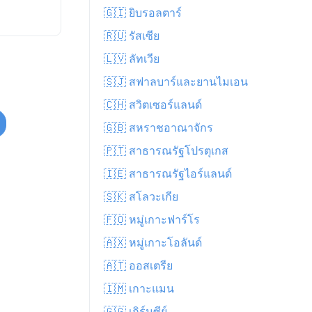
🇬🇮 ยิบรอลตาร์
🇷🇺 รัสเซีย
🇱🇻 ลัทเวีย
🇸🇯 สฟาลบาร์และยานไมเอน
🇨🇭 สวิตเซอร์แลนด์
🇬🇧 สหราชอาณาจักร
🇵🇹 สาธารณรัฐโปรตุเกส
🇮🇪 สาธารณรัฐไอร์แลนด์
🇸🇰 สโลวะเกีย
🇫🇴 หมู่เกาะฟาร์โร
🇦🇽 หมู่เกาะโอลันด์
🇦🇹 ออสเตรีย
🇮🇲 เกาะแมน
🇬🇬 เกิร์นซีย์