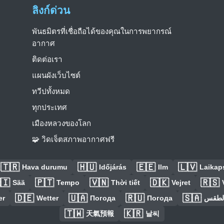
ลิงก์ด่วน
พันธมิตรที่เชื่อถือได้ของคุณในการพยากรณ์
อากาศ
ติดต่อเรา
แผนผังเว็บไซต์
ทวีปทั้งหมด
ทุกประเทศ
เมืองหลวงของโลก
🧩 วิดเจ็ตสภาพอากาศฟรี
🇹🇷
🇭🇺
🇪🇪
🇱🇻
Hava durumu
Időjárás
Ilm
Laikaps
🇮
🇵🇹
🇻🇳
🇩🇰
🇷🇸
Sää
Tempo
Thời tiết
Vejret
🇩🇪
🇺🇦
🇷🇺
🇸🇦
er
Wetter
Погода
Погода
الطق
🇹🇼
🇰🇷
天氣預報
날씨