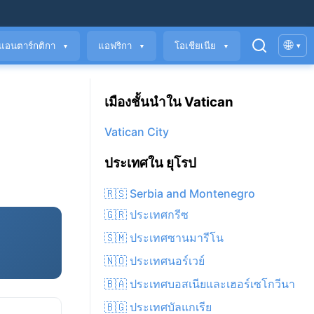
🌐
แอนตาร์กติกา
แอฟริกา
โอเชียเนีย
▾
▼
▼
▼
เมืองชั้นนำใน Vatican
Vatican City
ประเทศใน ยุโรป
🇷🇸 Serbia and Montenegro
🇬🇷 ประเทศกรีซ
🇸🇲 ประเทศซานมารีโน
🇳🇴 ประเทศนอร์เวย์
🇧🇦 ประเทศบอสเนียและเฮอร์เซโกวีนา
🇧🇬 ประเทศบัลแกเรีย