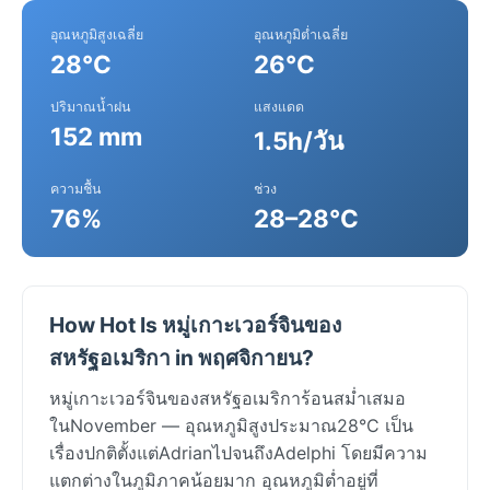
อุณหภูมิสูงเฉลี่ย
อุณหภูมิต่ำเฉลี่ย
28°C
26°C
ปริมาณน้ำฝน
แสงแดด
152 mm
1.5h/วัน
ความชื้น
ช่วง
76%
28–28°C
How Hot Is หมู่เกาะเวอร์จินของ
สหรัฐอเมริกา in พฤศจิกายน?
หมู่เกาะเวอร์จินของสหรัฐอเมริการ้อนสม่ำเสมอ
ในNovember — อุณหภูมิสูงประมาณ28°C เป็น
เรื่องปกติตั้งแต่AdrianไปจนถึงAdelphi โดยมีความ
แตกต่างในภูมิภาคน้อยมาก อุณหภูมิต่ำอยู่ที่