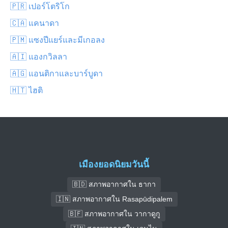
🇵🇷 เปอร์โตริโก
🇨🇦 แคนาดา
🇵🇲 แซงปีแยร์และมีเกอลง
🇦🇮 แองกวิลลา
🇦🇬 แอนติกาและบาร์บูดา
🇭🇹 ไฮติ
เมืองยอดนิยมวันนี้
🇧🇩 สภาพอากาศใน ธากา
🇮🇳 สภาพอากาศใน Rasapūdipalem
🇧🇫 สภาพอากาศใน วากาดูกู