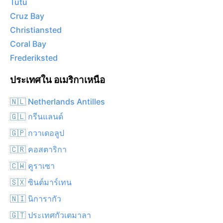
Tutu
Cruz Bay
Christiansted
Coral Bay
Frederiksted
ประเทศใน อเมริกาเหนือ
🇳🇱 Netherlands Antilles
🇬🇱 กรีนแลนด์
🇬🇵 กวาเดอลูป
🇨🇷 คอสตาริกา
🇨🇼 คูราเซา
🇸🇽 ซินต์มาร์เทน
🇳🇮 นิการากัว
🇬🇹 ประเทศกัวเตมาลา