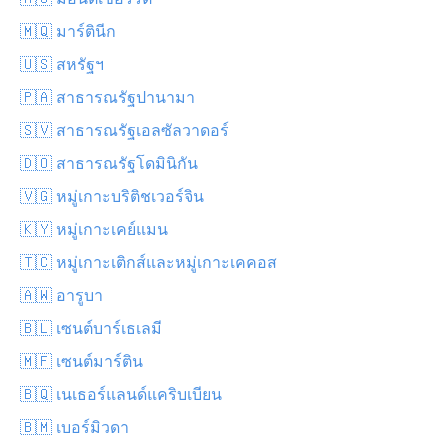
🇲🇶 มาร์ตินีก
🇺🇸 สหรัฐฯ
🇵🇦 สาธารณรัฐปานามา
🇸🇻 สาธารณรัฐเอลซัลวาดอร์
🇩🇴 สาธารณรัฐโดมินิกัน
🇻🇬 หมู่เกาะบริติชเวอร์จิน
🇰🇾 หมู่เกาะเคย์แมน
🇹🇨 หมู่เกาะเติกส์และหมู่เกาะเคคอส
🇦🇼 อารูบา
🇧🇱 เซนต์บาร์เธเลมี
🇲🇫 เซนต์มาร์ติน
🇧🇶 เนเธอร์แลนด์แคริบเบียน
🇧🇲 เบอร์มิวดา