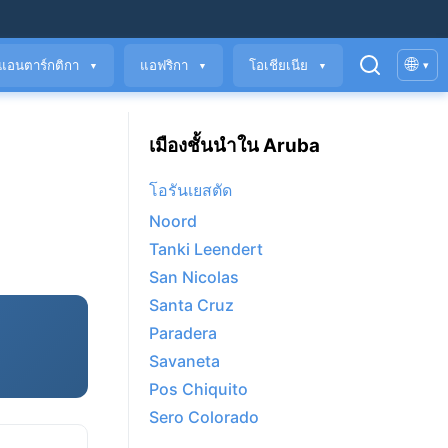
🌐
แอนตาร์กติกา
แอฟริกา
โอเชียเนีย
▾
▼
▼
▼
เมืองชั้นนำใน Aruba
โอรันเยสตัด
Noord
Tanki Leendert
San Nicolas
Santa Cruz
Paradera
Savaneta
Pos Chiquito
Sero Colorado