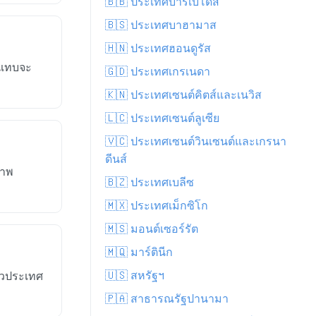
🇧🇧 ประเทศบาร์เบโดส
🇧🇸 ประเทศบาฮามาส
🇭🇳 ประเทศฮอนดูรัส
ศแทบจะ
🇬🇩 ประเทศเกรเนดา
🇰🇳 ประเทศเซนต์คิตส์และเนวิส
🇱🇨 ประเทศเซนต์ลูเซีย
🇻🇨 ประเทศเซนต์วินเซนต์และเกรนา
ดีนส์
ภาพ
🇧🇿 ประเทศเบลีซ
🇲🇽 ประเทศเม็กซิโก
🇲🇸 มอนต์เซอร์รัต
🇲🇶 มาร์ตินีก
🇺🇸 สหรัฐฯ
่วประเทศ
🇵🇦 สาธารณรัฐปานามา