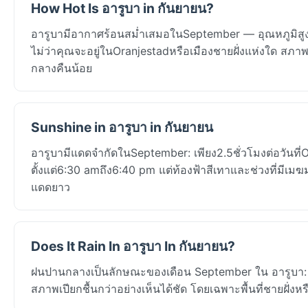
How Hot Is อารูบา in กันยายน?
อารูบามีอากาศร้อนสม่ำเสมอในSeptember — อุณหภูมิสูง
ไม่ว่าคุณจะอยู่ในOranjestadหรือเมืองชายฝั่งแห่งใด สภา
กลางคืนน้อย
Sunshine in อารูบา in กันยายน
อารูบามีแดดจำกัดในSeptember: เพียง2.5ชั่วโมงต่อวันที
ตั้งแต่6:30 amถึง6:40 pm แต่ท้องฟ้าสีเทาและช่วงที่มี
แดดยาว
Does It Rain In อารูบา In กันยายน?
ฝนปานกลางเป็นลักษณะของเดือน September ใน อารูบา: Or
สภาพเปียกชื้นกว่าอย่างเห็นได้ชัด โดยเฉพาะพื้นที่ชายฝั่ง