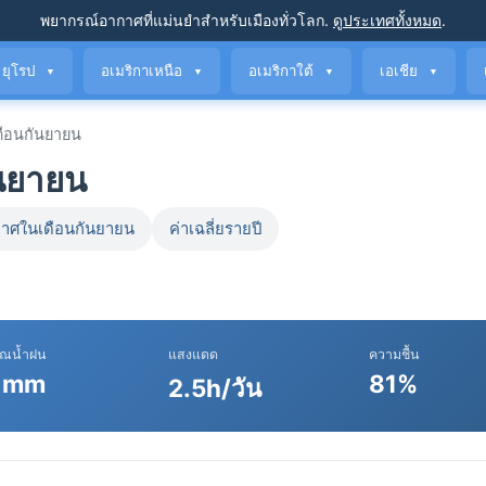
พยากรณ์อากาศที่แม่นยำ
สำหรับเมืองทั่วโลก
.
ดูประเทศทั้งหมด
.
ยุโรป
อเมริกาเหนือ
อเมริกาใต้
เอเชีย
▼
▼
▼
▼
ือนกันยายน
ันยายน
าศในเดือนกันยายน
ค่าเฉลี่ยรายปี
าณน้ำฝน
แสงแดด
ความชื้น
 mm
81%
2.5h/วัน