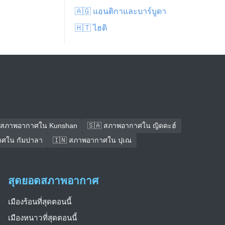
🇦🇬 แอนติกาและบาร์บูดา
🇭🇹 ไฮติ
 สภาพอากาศใน Kunshan
🇸🇦 สภาพอากาศใน ญิดดะฮ์
าศใน กัมปาลา
🇮🇳 สภาพอากาศใน ปุเณ
สุดยอดสภาพอากาศ
เมืองร้อนที่สุดตอนนี้
เมืองหนาวที่สุดตอนนี้