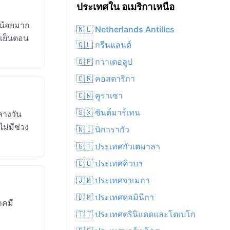
ประเทศใน อเมริกาเหนือ
คน้อยมาก
🇳🇱 Netherlands Antilles
ศเย็นตอน
🇬🇱 กรีนแลนด์
🇬🇵 กวาเดอลูป
🇨🇷 คอสตาริกา
🇨🇼 คูราเซา
🇸🇽 ซินต์มาร์เทน
ลางวัน
ม่มีช่วง
🇳🇮 นิการากัว
🇬🇹 ประเทศกัวเตมาลา
🇨🇺 ประเทศคิวบา
🇯🇲 ประเทศจาเมกา
🇩🇲 ประเทศดอมินีกา
าคมี
🇹🇹 ประเทศตรินิแดดและโตเบโก