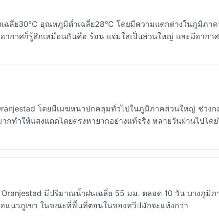
เฉลี่ย30°C อุณหภูมิต่ำเฉลี่ย28°C โดยมีความแตกต่างในภูมิภา
พอากาศก็รู้สึกเหมือนกันคือ ร้อน แจ่มใสเป็นส่วนใหญ่ และมีอากา
่Oranjestad โดยมีเมฆหนาปกคลุมทั่วไปในภูมิภาคส่วนใหญ่ ช่วงก
เมฆมากทำให้แสงแดดโดยตรงหายากอย่างแท้จริง หลายวันผ่านไปโดยไ
anjestad มีปริมาณน้ำฝนเฉลี่ย 55 มม. ตลอด 10 วัน บางภูมิภ
หรือแนวภูเขา ในขณะที่พื้นที่ตอนในของทวีปมักจะแห้งกว่า