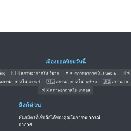
เมืองยอดนิยมวันนี้
ing
🇸🇦 สภาพอากาศใน ริยาด
🇲🇽 สภาพอากาศใน Puebla
🇨🇳
 สภาพอากาศใน ลาฮอร์
🇵🇱 สภาพอากาศใน วอร์ซอ
🇺🇬 สภาพอาก
🇳🇬 สภาพอากาศใน เลกอส
ลิงก์ด่วน
พันธมิตรที่เชื่อถือได้ของคุณในการพยากรณ์
อากาศ