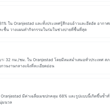
 81% ใน Oranjestad และทั้งประเทศรู้สึกอบอ้าวและอึดอัด อากา
ละชื้น วางแผนทำกิจกรรมในร่มในช่วงบ่ายที่ชื้นที่สุด
รูบา: 32 กม./ชม. ใน Oranjestad โดยมีลมสม่ำเสมอทั่วประเทศ ส
กวนงานกลางแจ้งที่ละเอียดอ่อน
anjestad มีค่าเฉลี่ยเมฆปกคลุม 68% และรูปแบบนี้เกิดขึ้นซ้ำทั
นุ่มนวล