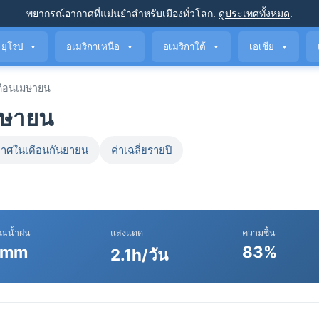
พยากรณ์อากาศที่แม่นยำ
สำหรับเมืองทั่วโลก
.
ดูประเทศทั้งหมด
.
ยุโรป
อเมริกาเหนือ
อเมริกาใต้
เอเชีย
▼
▼
▼
▼
ือนเมษายน
มษายน
าศในเดือนกันยายน
ค่าเฉลี่ยรายปี
าณน้ำฝน
แสงแดด
ความชื้น
 mm
83%
2.1h/วัน