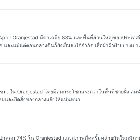
ril: Oranjestad มีค่าเฉลี่ย 83% และพื้นที่ส่วนใหญ่ของประเทศก
มาก และแม้แต่ตอนกลางคืนก็ยังเย็นลงได้จำกัด เสื้อผ้าผ้าฝ้ายบางเบาเป
ชม. ใน Oranjestad โดยมีลมกระโชกแรงกว่าในพื้นที่ชายฝั่ง ลมพ
ันลมและยึดสิ่งของกลางแจ้งให้แน่นหนา
ฆปกคลุม 74% ใน Oranjestad และสภาพมืดครึ้มคล้ายกันในภูมิภา