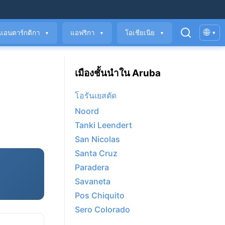
🌐
แอนตาร์กติกา
แอฟริกา
โอเชียเนีย
▾
▼
▼
▼
เมืองชั้นนำใน Aruba
โอรันเยสตัด
Noord
Tanki Leendert
San Nicolas
Santa Cruz
Paradera
Savaneta
Pos Chiquito
Sero Colorado