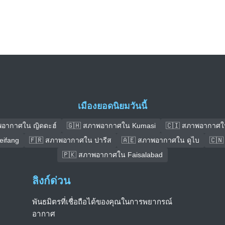
เมืองยอดนิยมวันนี้
พอากาศใน ญิดดะฮ์
🇬🇭 สภาพอากาศใน Kumasi
🇨🇮 สภาพอากาศใ
ifang
🇫🇷 สภาพอากาศใน ปารีส
🇦🇪 สภาพอากาศใน ดูไบ
🇨🇳
🇵🇰 สภาพอากาศใน Faisalabad
ลิงก์ด่วน
พันธมิตรที่เชื่อถือได้ของคุณในการพยากรณ์
อากาศ