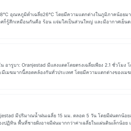
28°C อุณหภูมิต่ำเฉลี่ย26°C โดยมีความแตกต่างในภูมิภาคน้อยมาก
ศก็รู้สึกเหมือนกันคือ ร้อน แจ่มใสเป็นส่วนใหญ่ และมีอากาศเย็
น อารูบา: Oranjestad มีแสงแดดโดยตรงเฉลี่ยเพียง 2.1 ชั่วโมง 
และมีเมฆมากนี้สอดคล้องกันทั่วประเทศ โดยมีความแตกต่างของเม
anjestad มีปริมาณน้ำฝนเฉลี่ย 15 มม. ตลอด 5 วัน โดยมีฝนตกน้อ
องปฏิทิน พื้นที่ชายฝั่งอาจมีฝนมากกว่าค่าเฉลี่ยในแผ่นดินเล็กน้อย 