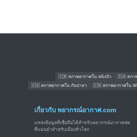
🇨🇳 สภาพอากาศใน หนิงปัว
🇸🇦 สภา
🇺🇬 สภาพอากาศใน กัมปาลา
🇨🇳 สภาพอากาศใน We
เกี่ยวกับ พยากรณ์อากาศ.com
แหล่งข้อมูลที่เชื่อถือได้สำหรับพยากรณ์อากาศสด
ที่แม่นยำสำหรับเมืองทั่วโลก