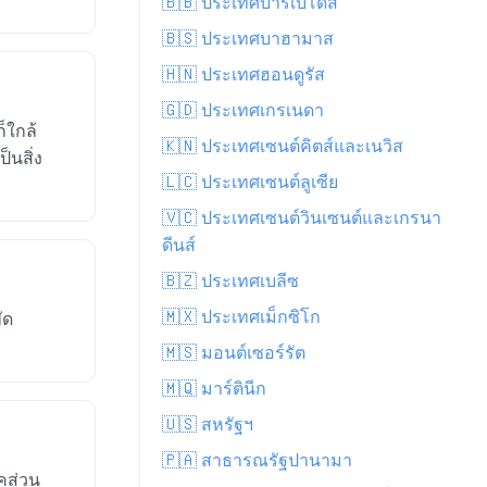
🇧🇧 ประเทศบาร์เบโดส
🇧🇸 ประเทศบาฮามาส
🇭🇳 ประเทศฮอนดูรัส
🇬🇩 ประเทศเกรเนดา
็ใกล้
🇰🇳 ประเทศเซนต์คิตส์และเนวิส
็นสิ่ง
🇱🇨 ประเทศเซนต์ลูเซีย
🇻🇨 ประเทศเซนต์วินเซนต์และเกรนา
ดีนส์
🇧🇿 ประเทศเบลีซ
🇲🇽 ประเทศเม็กซิโก
ัด
🇲🇸 มอนต์เซอร์รัต
🇲🇶 มาร์ตินีก
🇺🇸 สหรัฐฯ
🇵🇦 สาธารณรัฐปานามา
คส่วน