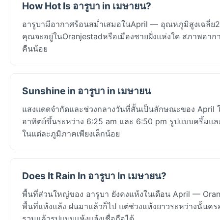
How Hot Is อารูบา in เมษายน?
อารูบามีอากาศร้อนสม่ำเสมอในApril — อุณหภูมิสูงเฉลี่ย
คุณจะอยู่ในOranjestadหรือเมืองชายฝั่งแห่งใด สภาพอากา
คืนน้อย
Sunshine in อารูบา in เมษายน
แสงแดดจำกัดและช่วงกลางวันที่สั้นเป็นลักษณะของ April ใ
อาทิตย์ขึ้นระหว่าง 6:25 am และ 6:50 pm รูปแบบครึ้ม
ในแต่ละภูมิภาคเพียงเล็กน้อย
Does It Rain In อารูบา In เมษายน?
พื้นที่ส่วนใหญ่ของ อารูบา ยังคงแห้งในเดือน April — Or
พื้นที่แห้งแล้ง ฝนมาแล้วก็ไป แต่ช่วงแห้งยาวระหว่างนั้นคร
รวมแล้วรูปแบบแห้งแล้งเชื่อถือได้