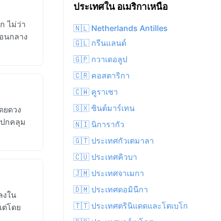
ประเทศใน อเมริกาเหนือ
 ไม่ว่า
🇳🇱 Netherlands Antilles
นตอนกลาง
🇬🇱 กรีนแลนด์
🇬🇵 กวาเดอลูป
🇨🇷 คอสตาริกา
🇨🇼 คูราเซา
🇸🇽 ซินต์มาร์เทน
โดยดวง
ฆปกคลุม
🇳🇮 นิการากัว
🇬🇹 ประเทศกัวเตมาลา
🇨🇺 ประเทศคิวบา
🇯🇲 ประเทศจาเมกา
🇩🇲 ประเทศดอมินีกา
ยลงใน
🇹🇹 ประเทศตรินิแดดและโตเบโก
แต่โดย