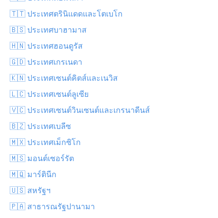
🇹🇹 ประเทศตรินิแดดและโตเบโก
🇧🇸 ประเทศบาฮามาส
🇭🇳 ประเทศฮอนดูรัส
🇬🇩 ประเทศเกรเนดา
🇰🇳 ประเทศเซนต์คิตส์และเนวิส
🇱🇨 ประเทศเซนต์ลูเซีย
🇻🇨 ประเทศเซนต์วินเซนต์และเกรนาดีนส์
🇧🇿 ประเทศเบลีซ
🇲🇽 ประเทศเม็กซิโก
🇲🇸 มอนต์เซอร์รัต
🇲🇶 มาร์ตินีก
🇺🇸 สหรัฐฯ
🇵🇦 สาธารณรัฐปานามา