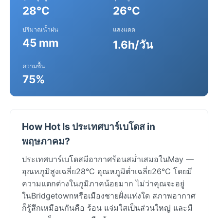
28°C
26°C
ปริมาณน้ำฝน
แสงแดด
45 mm
1.6h/วัน
ความชื้น
75%
How Hot Is ประเทศบาร์เบโดส in
พฤษภาคม?
ประเทศบาร์เบโดสมีอากาศร้อนสม่ำเสมอในMay —
อุณหภูมิสูงเฉลี่ย28°C อุณหภูมิต่ำเฉลี่ย26°C โดยมี
ความแตกต่างในภูมิภาคน้อยมาก ไม่ว่าคุณจะอยู่
ในBridgetownหรือเมืองชายฝั่งแห่งใด สภาพอากาศ
ก็รู้สึกเหมือนกันคือ ร้อน แจ่มใสเป็นส่วนใหญ่ และมี