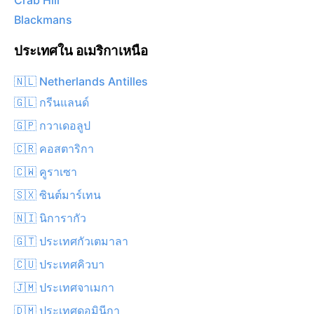
Crab Hill
Blackmans
ประเทศใน อเมริกาเหนือ
🇳🇱 Netherlands Antilles
🇬🇱 กรีนแลนด์
🇬🇵 กวาเดอลูป
🇨🇷 คอสตาริกา
🇨🇼 คูราเซา
🇸🇽 ซินต์มาร์เทน
🇳🇮 นิการากัว
🇬🇹 ประเทศกัวเตมาลา
🇨🇺 ประเทศคิวบา
🇯🇲 ประเทศจาเมกา
🇩🇲 ประเทศดอมินีกา