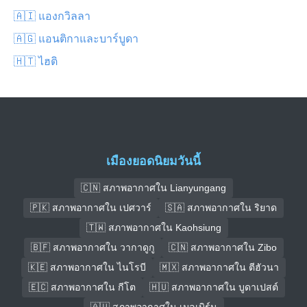
🇦🇮 แองกวิลลา
🇦🇬 แอนติกาและบาร์บูดา
🇭🇹 ไฮติ
เมืองยอดนิยมวันนี้
🇨🇳 สภาพอากาศใน Lianyungang
🇵🇰 สภาพอากาศใน เปศวาร์
🇸🇦 สภาพอากาศใน ริยาด
🇹🇼 สภาพอากาศใน Kaohsiung
🇧🇫 สภาพอากาศใน วากาดูกู
🇨🇳 สภาพอากาศใน Zibo
🇰🇪 สภาพอากาศใน ไนโรบี
🇲🇽 สภาพอากาศใน ตีฮัวนา
🇪🇨 สภาพอากาศใน กีโต
🇭🇺 สภาพอากาศใน บูดาเปสต์
🇦🇺 สภาพอากาศใน เมลเบิร์น