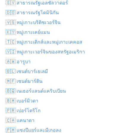
🇸🇻 สาธารณรัฐเอลซัลวาดอร์
🇩🇴 สาธารณรัฐโดมินิกัน
🇻🇬 หมู่เกาะบริติชเวอร์จิน
🇰🇾 หมู่เกาะเคย์แมน
🇹🇨 หมู่เกาะเติกส์และหมู่เกาะเคคอส
🇻🇮 หมู่เกาะเวอร์จินของสหรัฐอเมริกา
🇦🇼 อารูบา
🇧🇱 เซนต์บาร์เธเลมี
🇲🇫 เซนต์มาร์ติน
🇧🇶 เนเธอร์แลนด์แคริบเบียน
🇧🇲 เบอร์มิวดา
🇵🇷 เปอร์โตริโก
🇨🇦 แคนาดา
🇵🇲 แซงปีแยร์และมีเกอลง