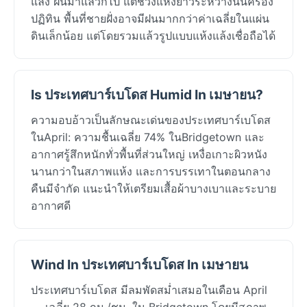
แล้ง ฝนมาแล้วก็ไป แต่ช่วงแห้งยาวระหว่างนั้นครอง
ปฏิทิน พื้นที่ชายฝั่งอาจมีฝนมากกว่าค่าเฉลี่ยในแผ่น
ดินเล็กน้อย แต่โดยรวมแล้วรูปแบบแห้งแล้งเชื่อถือได้
Is ประเทศบาร์เบโดส Humid In เมษายน?
ความอบอ้าวเป็นลักษณะเด่นของประเทศบาร์เบโดส
ในApril: ความชื้นเฉลี่ย 74% ในBridgetown และ
อากาศรู้สึกหนักทั่วพื้นที่ส่วนใหญ่ เหงื่อเกาะผิวหนัง
นานกว่าในสภาพแห้ง และการบรรเทาในตอนกลาง
คืนมีจำกัด แนะนำให้เตรียมเสื้อผ้าบางเบาและระบาย
อากาศดี
Wind In ประเทศบาร์เบโดส In เมษายน
ประเทศบาร์เบโดส มีลมพัดสม่ำเสมอในเดือน April
— เฉลี่ย 28 กม./ชม. ใน Bridgetown โดยมีสภาพ