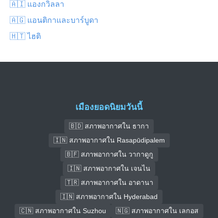
🇦🇮 แองกวิลลา
🇦🇬 แอนติกาและบาร์บูดา
🇭🇹 ไฮติ
เมืองยอดนิยมวันนี้
🇧🇩 สภาพอากาศใน ธากา
🇮🇳 สภาพอากาศใน Rasapūdipalem
🇧🇫 สภาพอากาศใน วากาดูกู
🇮🇳 สภาพอากาศใน เจนไน
🇹🇷 สภาพอากาศใน อาดานา
🇮🇳 สภาพอากาศใน Hyderabad
🇨🇳 สภาพอากาศใน Suzhou
🇳🇬 สภาพอากาศใน เลกอส