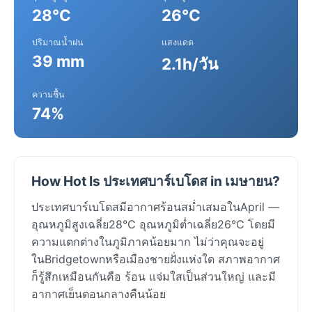
28°C
26°C
ปริมาณน้ำฝน
แสงแดด
39 mm
2.1h/วัน
ความชื้น
74%
How Hot Is ประเทศบาร์เบโดส in เมษายน?
ประเทศบาร์เบโดสมีอากาศร้อนสม่ำเสมอในApril —
อุณหภูมิสูงเฉลี่ย28°C อุณหภูมิต่ำเฉลี่ย26°C โดยมี
ความแตกต่างในภูมิภาคน้อยมาก ไม่ว่าคุณจะอยู่
ในBridgetownหรือเมืองชายฝั่งแห่งใด สภาพอากาศ
ก็รู้สึกเหมือนกันคือ ร้อน แจ่มใสเป็นส่วนใหญ่ และมี
อากาศเย็นตอนกลางคืนน้อย