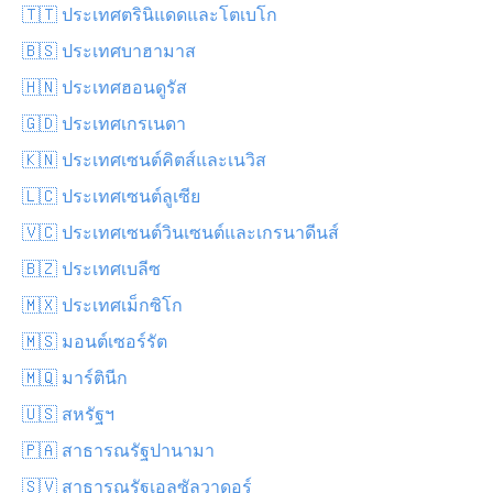
🇹🇹 ประเทศตรินิแดดและโตเบโก
🇧🇸 ประเทศบาฮามาส
🇭🇳 ประเทศฮอนดูรัส
🇬🇩 ประเทศเกรเนดา
🇰🇳 ประเทศเซนต์คิตส์และเนวิส
🇱🇨 ประเทศเซนต์ลูเซีย
🇻🇨 ประเทศเซนต์วินเซนต์และเกรนาดีนส์
🇧🇿 ประเทศเบลีซ
🇲🇽 ประเทศเม็กซิโก
🇲🇸 มอนต์เซอร์รัต
🇲🇶 มาร์ตินีก
🇺🇸 สหรัฐฯ
🇵🇦 สาธารณรัฐปานามา
🇸🇻 สาธารณรัฐเอลซัลวาดอร์