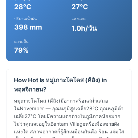
28°C
27°C
ปริมาณน้ำฝน
แสงแดด
398 mm
1.0h/วัน
ความชื้น
79%
How Hot Is หมู่เกาะโคโคส (คีลิง) in
พฤศจิกายน?
หมู่เกาะโคโคส (คีลิง)มีอากาศร้อนสม่ำเสมอ
ในNovember — อุณหภูมิสูงเฉลี่ย28°C อุณหภูมิต่ำ
เฉลี่ย27°C โดยมีความแตกต่างในภูมิภาคน้อยมาก
ไม่ว่าคุณจะอยู่ในBantam Villageหรือเมืองชายฝั่ง
แห่งใด สภาพอากาศก็รู้สึกเหมือนกันคือ ร้อน แจ่มใส