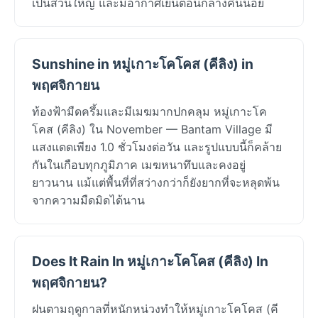
เป็นส่วนใหญ่ และมีอากาศเย็นตอนกลางคืนน้อย
Sunshine in หมู่เกาะโคโคส (คีลิง) in
พฤศจิกายน
ท้องฟ้ามืดครึ้มและมีเมฆมากปกคลุม หมู่เกาะโค
โคส (คีลิง) ใน November — Bantam Village มี
แสงแดดเพียง 1.0 ชั่วโมงต่อวัน และรูปแบบนี้ก็คล้าย
กันในเกือบทุกภูมิภาค เมฆหนาทึบและคงอยู่
ยาวนาน แม้แต่พื้นที่ที่สว่างกว่าก็ยังยากที่จะหลุดพ้น
จากความมืดมิดได้นาน
Does It Rain In หมู่เกาะโคโคส (คีลิง) In
พฤศจิกายน?
ฝนตามฤดูกาลที่หนักหน่วงทำให้หมู่เกาะโคโคส (คี