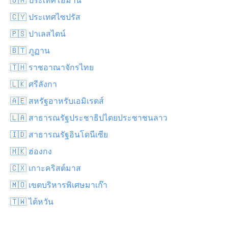
🇨🇾 ประเทศไซปรัส
🇵🇸 ปาเลสไตน์
🇧🇹 ภูฏาน
🇹🇭 ราชอาณาจักรไทย
🇱🇰 ศรีลังกา
🇦🇪 สหรัฐอาหรับเอมิเรตส์
🇱🇦 สาธารณรัฐประชาธิปไตยประชาชนลาว
🇮🇩 สาธารณรัฐอินโดนีเซีย
🇭🇰 ฮ่องกง
🇨🇽 เกาะคริสต์มาส
🇲🇴 เขตบริหารพิเศษมาเก๊า
🇹🇼 ไต้หวัน