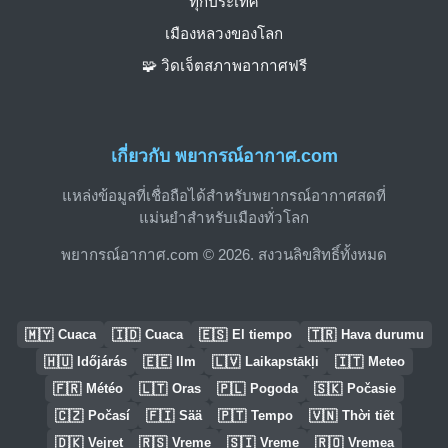
ทุกประเทศ
เมืองหลวงของโลก
🧩 วิดเจ็ตสภาพอากาศฟรี
เกี่ยวกับ พยากรณ์อากาศ.com
แหล่งข้อมูลที่เชื่อถือได้สำหรับพยากรณ์อากาศสดที่
แม่นยำสำหรับเมืองทั่วโลก
พยากรณ์อากาศ.com © 2026. สงวนลิขสิทธิ์ทั้งหมด
🇲🇾
🇮🇩
🇪🇸
🇹🇷
Cuaca
Cuaca
El tiempo
Hava durumu
🇭🇺
🇪🇪
🇱🇻
🇮🇹
Időjárás
Ilm
Laikapstākļi
Meteo
🇫🇷
🇱🇹
🇵🇱
🇸🇰
Météo
Oras
Pogoda
Počasie
🇨🇿
🇫🇮
🇵🇹
🇻🇳
Počasí
Sää
Tempo
Thời tiết
🇩🇰
🇷🇸
🇸🇮
🇷🇴
Vejret
Vreme
Vreme
Vremea