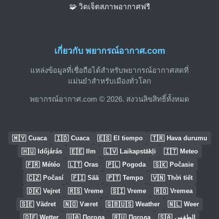
🧩 วิดเจ็ตสภาพอากาศฟรี
เกี่ยวกับ พยากรณ์อากาศ.com
แหล่งข้อมูลที่เชื่อถือได้สำหรับพยากรณ์อากาศสดที่
แม่นยำสำหรับเมืองทั่วโลก
พยากรณ์อากาศ.com © 2026. สงวนลิขสิทธิ์ทั้งหมด
🇲🇾
🇮🇩
🇪🇸
🇹🇷
Cuaca
Cuaca
El tiempo
Hava durumu
🇭🇺
🇪🇪
🇱🇻
🇮🇹
Időjárás
Ilm
Laikapstākļi
Meteo
🇫🇷
🇱🇹
🇵🇱
🇸🇰
Météo
Oras
Pogoda
Počasie
🇨🇿
🇫🇮
🇵🇹
🇻🇳
Počasí
Sää
Tempo
Thời tiết
🇩🇰
🇷🇸
🇸🇮
🇷🇴
Vejret
Vreme
Vreme
Vremea
🇸🇪
🇳🇴
🇬🇧🇺🇸
🇳🇱
Vädret
Været
Weather
Weer
🇩🇪
🇺🇦
🇷🇺
🇸🇦
Wetter
Погода
Погода
الطقس