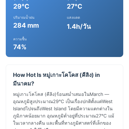
29°C
27°C
ปริมาณน้ำฝน
แสงแดด
284 mm
1.4h/วัน
ความชื้น
74%
How Hot Is หมู่เกาะโคโคส (คีลิง) in
มีนาคม?
หมู่เกาะโคโคส (คีลิง)ร้อนสม่ำเสมอในMarch —
อุณหภูมิสูงประมาณ29°C เป็นเรื่องปกติตั้งแต่West
IslandไปจนถึงWest Island โดยมีความแตกต่างใน
ภูมิภาคน้อยมาก อุณหภูมิต่ำอยู่ที่ประมาณ27°C แม้
ในเวลากลางคืน และพื้นที่ทางภูมิศาสตร์ที่เล็กของ