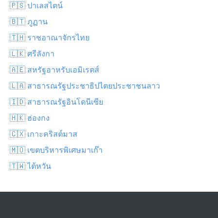
🇵🇸 ปาเลสไตน์
🇧🇹 ภูฏาน
🇹🇭 ราชอาณาจักรไทย
🇱🇰 ศรีลังกา
🇦🇪 สหรัฐอาหรับเอมิเรตส์
🇱🇦 สาธารณรัฐประชาธิปไตยประชาชนลาว
🇮🇩 สาธารณรัฐอินโดนีเซีย
🇭🇰 ฮ่องกง
🇨🇽 เกาะคริสต์มาส
🇲🇴 เขตบริหารพิเศษมาเก๊า
🇹🇼 ไต้หวัน