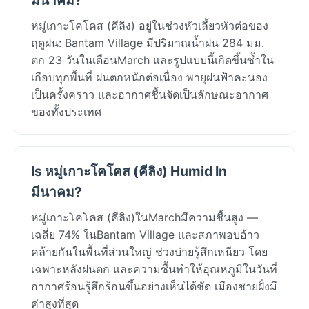
หมู่เกาะโคโคส (คีลิง) อยู่ในช่วงหัวเลี้ยวหัวต่อของ
ฤดูฝน: Bantam Village มีปริมาณน้ำฝน 284 มม.
ตก 23 วันในเดือนMarch และรูปแบบนี้เกิดขึ้นซ้ำใน
เกือบทุกพื้นที่ ฝนตกหนักต่อเนื่อง พายุฝนฟ้าคะนอง
เป็นครั้งคราว และอากาศชื้นจัดเป็นลักษณะอากาศ
ของทั้งประเทศ
Is หมู่เกาะโคโคส (คีลิง) Humid In
มีนาคม?
หมู่เกาะโคโคส (คีลิง)ในMarchมีความชื้นสูง —
เฉลี่ย 74% ในBantam Village และสภาพอบอ้าว
คล้ายกันในพื้นที่ส่วนใหญ่ ช่วงบ่ายรู้สึกเหนียว โดย
เฉพาะหลังฝนตก และความชื้นทำให้อุณหภูมิในวันที่
อากาศร้อนรู้สึกร้อนขึ้นอย่างเห็นได้ชัด เมืองชายฝั่งมี
ค่าสูงที่สุด