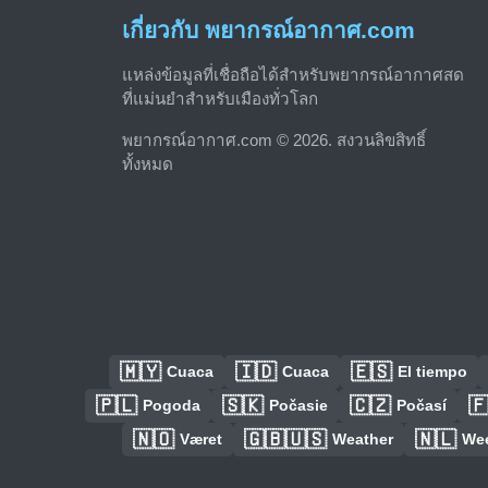
เกี่ยวกับ พยากรณ์อากาศ.com
แหล่งข้อมูลที่เชื่อถือได้สำหรับพยากรณ์อากาศสด
ที่แม่นยำสำหรับเมืองทั่วโลก
พยากรณ์อากาศ.com © 2026. สงวนลิขสิทธิ์
ทั้งหมด
🇲🇾
🇮🇩
🇪🇸
Cuaca
Cuaca
El tiempo
🇵🇱
🇸🇰
🇨🇿

Pogoda
Počasie
Počasí
🇳🇴
🇬🇧🇺🇸
🇳🇱
Været
Weather
We