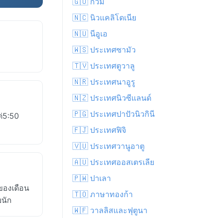
🇬🇺 กวม
🇳🇨 นิวแคลิโดเนีย
🇳🇺 นีอูเอ
🇼🇸 ประเทศซามัว
🇹🇻 ประเทศตูวาลู
🇳🇷 ประเทศนาอูรู
🇳🇿 ประเทศนิวซีแลนด์
🇵🇬 ประเทศปาปัวนิวกินี
ต่5:50
🇫🇯 ประเทศฟิจิ
🇻🇺 ประเทศวานูอาตู
🇦🇺 ประเทศออสเตรเลีย
🇵🇼 ปาเลา
ของเดือน
🇹🇴 ภาษาทองก้า
ยนัก
🇼🇫 วาลลิสและฟุตูนา