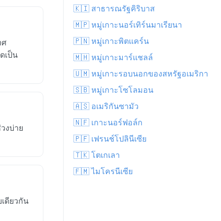
🇰🇮 สาธารณรัฐคิริบาส
🇲🇵 หมู่เกาะนอร์เทิร์นมาเรียนา
🇵🇳 หมู่เกาะพิตแคร์น
ทศ
ัดเป็น
🇲🇭 หมู่เกาะมาร์แชลล์
🇺🇲 หมู่เกาะรอบนอกของสหรัฐอเมริกา
🇸🇧 หมู่เกาะโซโลมอน
🇦🇸 อเมริกันซามัว
🇳🇫 เกาะนอร์ฟอล์ก
่วงบ่าย
🇵🇫 เฟรนช์โปลินีเซีย
🇹🇰 โตเกเลา
🇫🇲 ไมโครนีเซีย
เดียวกัน