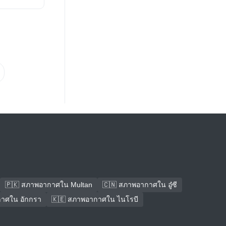
🇵🇰 สภาพอากาศใน Multan
🇨🇳 สภาพอากาศใน อู๋ซี
าศใน อักกรา
🇰🇪 สภาพอากาศใน ไนโรบี