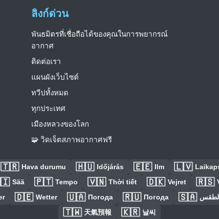
ลิงก์ด่วน
พันธมิตรที่เชื่อถือได้ของคุณในการพยากรณ์
อากาศ
ติดต่อเรา
แผนผังเว็บไซต์
ทวีปทั้งหมด
ทุกประเทศ
เมืองหลวงของโลก
🧩 วิดเจ็ตสภาพอากาศฟรี
🇹🇷
🇭🇺
🇪🇪
🇱🇻
Hava durumu
Időjárás
Ilm
Laikaps
🇮
🇵🇹
🇻🇳
🇩🇰
🇷🇸
Sää
Tempo
Thời tiết
Vejret
🇩🇪
🇺🇦
🇷🇺
🇸🇦
er
Wetter
Погода
Погода
الطق
🇹🇼
🇰🇷
天氣預報
날씨