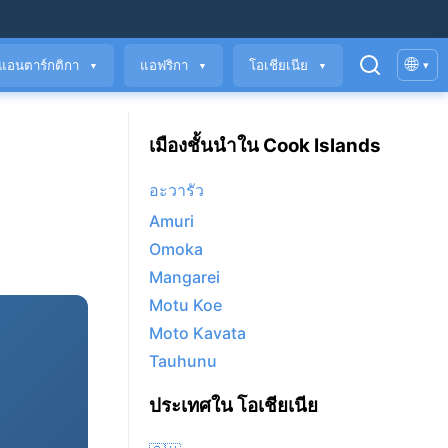
🌐
แอนตาร์กติกา
แอฟริกา
โอเชียเนีย
▾
▼
▼
▼
เมืองชั้นนำใน Cook Islands
อะวารัว
Amuri
Omoka
Mangarei
Motu Koe
Moto Kavata
Tauhunu
ประเทศใน โอเชียเนีย