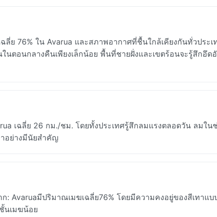
ฉลี่ย 76% ใน Avarua และสภาพอากาศที่ชื้นใกล้เคียงกันทั่วประเ
ในตอนกลางคืนเพียงเล็กน้อย พื้นที่ชายฝั่งและเขตร้อนจะรู้สึกอึดอ
a เฉลี่ย 26 กม./ชม. โดยทั้งประเทศรู้สึกลมแรงตลอดวัน ลมในช
ว่าอย่างมีนัยสำคัญ
าก: Avaruaมีปริมาณเมฆเฉลี่ย76% โดยมีความคงอยู่ของสีเทาแบบ
ชั้นเมฆน้อย