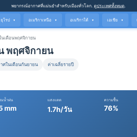
พยากรณ์อากาศที่แม่นยำ
สำหรับเมืองทั่วโลก
.
ดูประเทศทั้งหมด
.
ยุโรป
อเมริกาเหนือ
อเมริกาใต้
เอเชีย
▼
▼
▼
▼
นเดือนพฤศจิกายน
อน พฤศจิกายน
าศในเดือนกันยายน
ค่าเฉลี่ยรายปี
าณน้ำฝน
แสงแดด
ความชื้น
5 mm
76%
1.7h/วัน