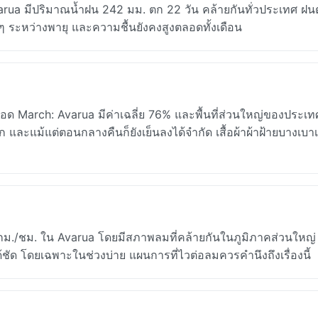
rua มีปริมาณน้ำฝน 242 มม. ตก 22 วัน คล้ายกันทั่วประเทศ ฝ
นๆ ระหว่างพายุ และความชื้นยังคงสูงตลอดทั้งเดือน
อด March: Avarua มีค่าเฉลี่ย 76% และพื้นที่ส่วนใหญ่ของประเทศ
มาก และแม้แต่ตอนกลางคืนก็ยังเย็นลงได้จำกัด เสื้อผ้าผ้าฝ้ายบางเบาเป
 กม./ชม. ใน Avarua โดยมีสภาพลมที่คล้ายกันในภูมิภาคส่วนใหญ่ 
ด้ชัด โดยเฉพาะในช่วงบ่าย แผนการที่ไวต่อลมควรคำนึงถึงเรื่องนี้