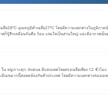
เฉลี่ย28°C อุณหภูมิต่ำเฉลี่ย27°C โดยมีความแตกต่างในภูมิภาค
าศก็รู้สึกเหมือนกันคือ ร้อน แจ่มใสเป็นส่วนใหญ่ และมีอากาศเย
ใน หมู่เกาะคุก: Avarua มีแสงแดดโดยตรงเฉลี่ยเพียง 1.2 ชั่วโม
และมีเมฆมากนี้สอดคล้องกันทั่วประเทศ โดยมีความแตกต่างของเม