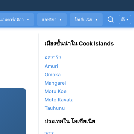
🌐
แอนตาร์กติกา
แอฟริกา
โอเชียเนีย
▾
▼
▼
▼
เมืองชั้นนำใน Cook Islands
อะวารัว
Amuri
Omoka
Mangarei
Motu Koe
Moto Kavata
Tauhunu
ประเทศใน โอเชียเนีย