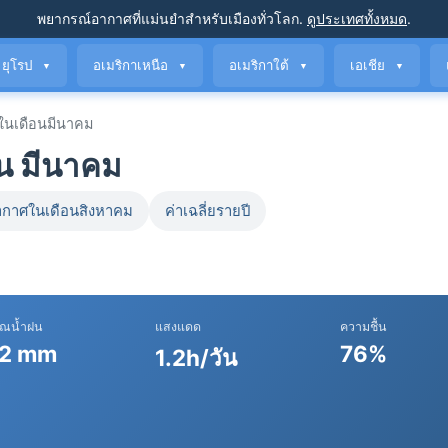
พยากรณ์อากาศที่แม่นยำ
สำหรับเมืองทั่วโลก
.
ดูประเทศทั้งหมด
.
ยุโรป
อเมริกาเหนือ
อเมริกาใต้
เอเชีย
▼
▼
▼
▼
นเดือนมีนาคม
น มีนาคม
กาศในเดือนสิงหาคม
ค่าเฉลี่ยรายปี
าณน้ำฝน
แสงแดด
ความชื้น
2 mm
76%
1.2h/วัน