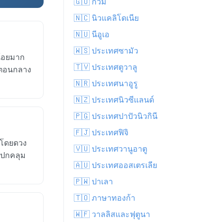
🇬🇺 กวม
🇳🇨 นิวแคลิโดเนีย
🇳🇺 นีอูเอ
🇼🇸 ประเทศซามัว
น้อยมาก
🇹🇻 ประเทศตูวาลู
็นตอนกลาง
🇳🇷 ประเทศนาอูรู
🇳🇿 ประเทศนิวซีแลนด์
🇵🇬 ประเทศปาปัวนิวกินี
🇫🇯 ประเทศฟิจิ
ง โดยดวง
🇻🇺 ประเทศวานูอาตู
ฆปกคลุม
🇦🇺 ประเทศออสเตรเลีย
🇵🇼 ปาเลา
🇹🇴 ภาษาทองก้า
🇼🇫 วาลลิสและฟุตูนา