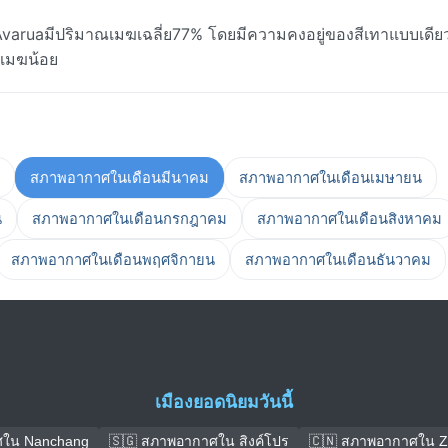
Avaruaมีปริมาณเมฆเฉลี่ย77% โดยมีความคงอยู่ของสีเทาแบบเดียวก
นเมฆน้อย
สภาพอากาศในเดือนมีนาคม
สภาพอากาศในเดือนเมษายน
น
สภาพอากาศในเดือนกรกฎาคม
สภาพอากาศในเดือนสิงหาคม
สภาพอากาศในเดือนพฤศจิกายน
สภาพอากาศในเดือนธันวาคม
เมืองยอดนิยมวันนี้
ศใน Nanchang
🇸🇬 สภาพอากาศใน สิงค์โปร
🇨🇳 สภาพอากาศใน Z