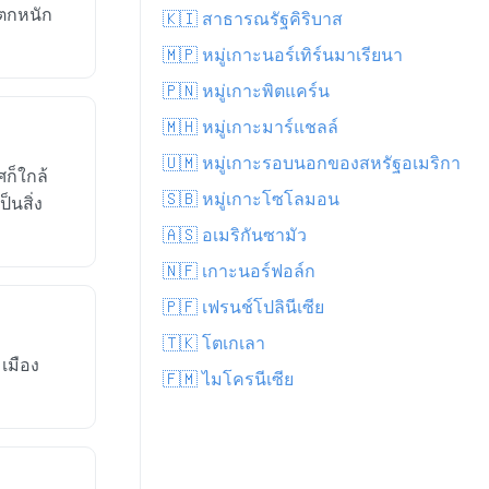
นตกหนัก
🇰🇮 สาธารณรัฐคิริบาส
🇲🇵 หมู่เกาะนอร์เทิร์นมาเรียนา
🇵🇳 หมู่เกาะพิตแคร์น
🇲🇭 หมู่เกาะมาร์แชลล์
🇺🇲 หมู่เกาะรอบนอกของสหรัฐอเมริกา
ก็ใกล้
🇸🇧 หมู่เกาะโซโลมอน
็นสิ่ง
🇦🇸 อเมริกันซามัว
🇳🇫 เกาะนอร์ฟอล์ก
🇵🇫 เฟรนช์โปลินีเซีย
🇹🇰 โตเกเลา
เมือง
🇫🇲 ไมโครนีเซีย