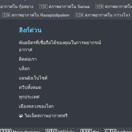
อากาศใน กุ้ยหยาง
🇾🇪 สภาพอากาศใน Sanaa
🇻🇳 สภาพอากาศใ
🇮🇳 สภาพอากาศใน Rasapūdipalem
🇨🇳 สภาพอากาศใน กว่างโจว
ลิงก์ด่วน
พันธมิตรที่เชื่อถือได้ของคุณในการพยากรณ์
อากาศ
ติดต่อเรา
บล็อก
แผนผังเว็บไซต์
ทวีปทั้งหมด
ทุกประเทศ
เมืองหลวงของโลก
🧩 วิดเจ็ตสภาพอากาศฟรี