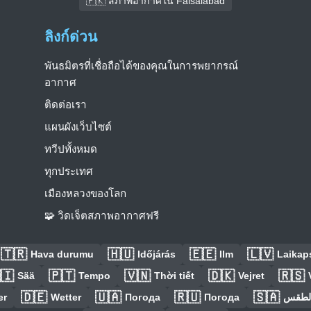
🇵🇰 สภาพอากาศใน Faisalabad
ลิงก์ด่วน
พันธมิตรที่เชื่อถือได้ของคุณในการพยากรณ์
อากาศ
ติดต่อเรา
แผนผังเว็บไซต์
ทวีปทั้งหมด
ทุกประเทศ
เมืองหลวงของโลก
🧩 วิดเจ็ตสภาพอากาศฟรี
🇹🇷
🇭🇺
🇪🇪
🇱🇻
Hava durumu
Időjárás
Ilm
Laikaps
🇮
🇵🇹
🇻🇳
🇩🇰
🇷🇸
Sää
Tempo
Thời tiết
Vejret
🇩🇪
🇺🇦
🇷🇺
🇸🇦
er
Wetter
Погода
Погода
الطق