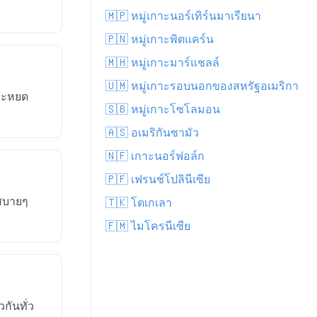
🇲🇵 หมู่เกาะนอร์เทิร์นมาเรียนา
🇵🇳 หมู่เกาะพิตแคร์น
🇲🇭 หมู่เกาะมาร์แชลล์
🇺🇲 หมู่เกาะรอบนอกของสหรัฐอเมริกา
บจะหยด
🇸🇧 หมู่เกาะโซโลมอน
🇦🇸 อเมริกันซามัว
🇳🇫 เกาะนอร์ฟอล์ก
🇵🇫 เฟรนช์โปลินีเซีย
งสบายๆ
🇹🇰 โตเกเลา
🇫🇲 ไมโครนีเซีย
กันทั่ว