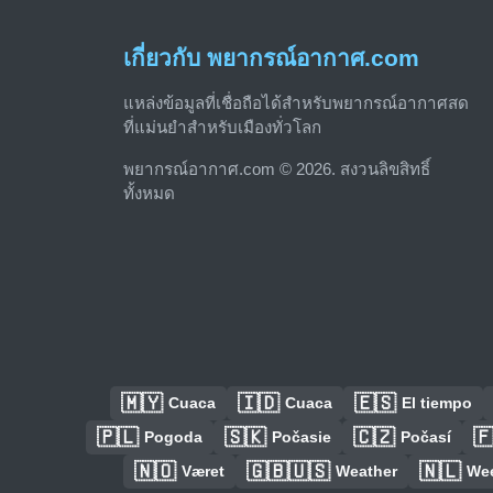
เกี่ยวกับ พยากรณ์อากาศ.com
แหล่งข้อมูลที่เชื่อถือได้สำหรับพยากรณ์อากาศสด
ที่แม่นยำสำหรับเมืองทั่วโลก
พยากรณ์อากาศ.com © 2026. สงวนลิขสิทธิ์
ทั้งหมด
🇲🇾
🇮🇩
🇪🇸
Cuaca
Cuaca
El tiempo
🇵🇱
🇸🇰
🇨🇿

Pogoda
Počasie
Počasí
🇳🇴
🇬🇧🇺🇸
🇳🇱
Været
Weather
We