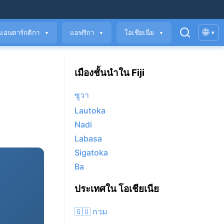
🌐
แอนตาร์กติกา
แอฟริกา
โอเชียเนีย
▾
▼
▼
▼
เมืองชั้นนำใน Fiji
ซูวา
Lautoka
Nadi
Labasa
Sigatoka
Ba
ประเทศใน โอเชียเนีย
🇬🇺 กวม