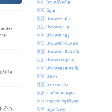
🇳🇨 นิวแคลิโดเนีย
🇳🇺 นีอูเอ
🇼🇸 ประเทศซามัว
🇹🇻 ประเทศตูวาลู
แตกต่าง
สภาพ
🇳🇷 ประเทศนาอูรู
🇳🇿 ประเทศนิวซีแลนด์
🇵🇬 ประเทศปาปัวนิวกินี
🇻🇺 ประเทศวานูอาตู
🇦🇺 ประเทศออสเตรเลีย
ายกันใน
🇵🇼 ปาเลา
🇹🇴 ภาษาทองก้า
🇼🇫 วาลลิสและฟุตูนา
🇰🇮 สาธารณรัฐคิริบาส
ึ้นซ้ำใน
🇨🇰 หมู่เกาะคุก