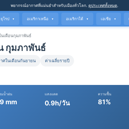
พยากรณ์อากาศที่แม่นยำ
สำหรับเมืองทั่วโลก
.
ดูประเทศทั้งหมด
.
ยุโรป
อเมริกาเหนือ
อเมริกาใต้
เอเชีย
▼
▼
▼
▼
เดือนกุมภาพันธ์
 กุมภาพันธ์
าศในเดือนกันยายน
ค่าเฉลี่ยรายปี
าณน้ำฝน
แสงแดด
ความชื้น
9 mm
81%
0.9h/วัน