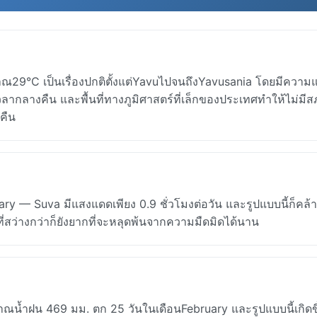
ณ29°C เป็นเรื่องปกติตั้งแต่YavuไปจนถึงYavusania โดยมีความ
ลากลางคืน และพื้นที่ทางภูมิศาสตร์ที่เล็กของประเทศทำให้ไม่มี
คืน
ry — Suva มีแสงแดดเพียง 0.9 ชั่วโมงต่อวัน และรูปแบบนี้ก็คล้
ี่สว่างกว่าก็ยังยากที่จะหลุดพ้นจากความมืดมิดได้นาน
ริมาณน้ำฝน 469 มม. ตก 25 วันในเดือนFebruary และรูปแบบนี้เกิดข