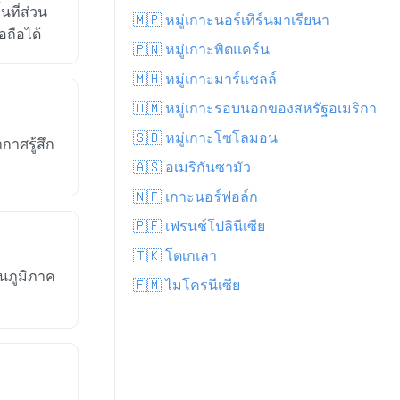
ที่ส่วน
🇲🇵 หมู่เกาะนอร์เทิร์นมาเรียนา
อถือได้
🇵🇳 หมู่เกาะพิตแคร์น
🇲🇭 หมู่เกาะมาร์แชลล์
🇺🇲 หมู่เกาะรอบนอกของสหรัฐอเมริกา
🇸🇧 หมู่เกาะโซโลมอน
กาศรู้สึก
🇦🇸 อเมริกันซามัว
🇳🇫 เกาะนอร์ฟอล์ก
🇵🇫 เฟรนช์โปลินีเซีย
🇹🇰 โตเกเลา
ในภูมิภาค
🇫🇲 ไมโครนีเซีย