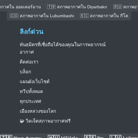
ากาศใน ออมเดอร์มาน
🇹🇷 สภาพอากาศใน Diyarbakır
🇷🇺 สภาพอ
🇨🇩 สภาพอากาศใน Lubumbashi
🇪🇨 สภาพอากาศใน กีโต
ลิงก์ด่วน
พันธมิตรที่เชื่อถือได้ของคุณในการพยากรณ์
อากาศ
ติดต่อเรา
บล็อก
แผนผังเว็บไซต์
ทวีปทั้งหมด
ทุกประเทศ
เมืองหลวงของโลก
🧩 วิดเจ็ตสภาพอากาศฟรี