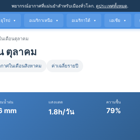
พยากรณ์อากาศที่แม่นยำ
สำหรับเมืองทั่วโลก
.
ดูประเทศทั้งหมด
.
ยุโรป
อเมริกาเหนือ
อเมริกาใต้
เอเชีย
▼
▼
▼
▼
นเดือนตุลาคม
น ตุลาคม
กาศในเดือนสิงหาคม
ค่าเฉลี่ยรายปี
าณน้ำฝน
แสงแดด
ความชื้น
6 mm
79%
1.8h/วัน