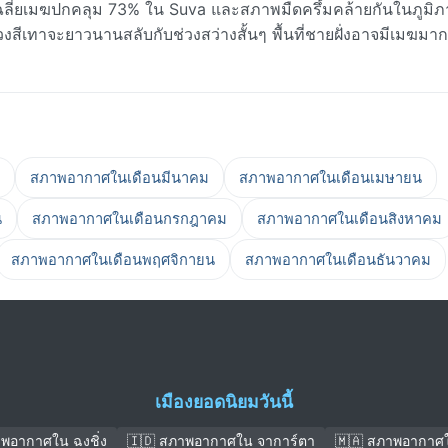
ฉลี่ยเมฆปกคลุม 73% ใน Suva และสภาพมืดครึ้มคล้ายกันในภูมิภ
ีเทาจะยาวนานสลับกับช่วงสว่างสั้นๆ พื้นที่ชายฝั่งอาจมีเมฆมากกว
สภาพอากาศในเดือนมีนาคม
สภาพอากาศในเดือนเมษายน
น
สภาพอากาศในเดือนกรกฎาคม
สภาพอากาศในเดือนสิงหาคม
สภาพอากาศในเดือนพฤศจิกายน
สภาพอากาศในเดือนธันวาคม
เมืองยอดนิยมวันนี้
าพอากาศใน ฉงชิ่ง
🇮🇩 สภาพอากาศใน จาการ์ตา
🇲🇦 สภาพอากาศใ