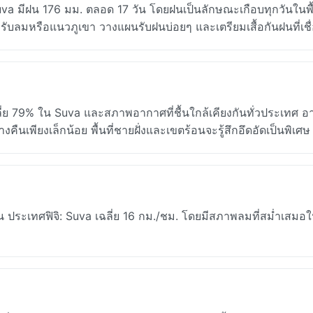
a มีฝน 176 มม. ตลอด 17 วัน โดยฝนเป็นลักษณะเกือบทุกวันในพื้น
รับลมหรือแนวภูเขา วางแผนรับฝนบ่อยๆ และเตรียมเสื้อกันฝนที่เชื่
ี่ย 79% ใน Suva และสภาพอากาศที่ชื้นใกล้เคียงกันทั่วประเทศ อา
นเพียงเล็กน้อย พื้นที่ชายฝั่งและเขตร้อนจะรู้สึกอึดอัดเป็นพิเศษ
ประเทศฟิจิ: Suva เฉลี่ย 16 กม./ชม. โดยมีสภาพลมที่สม่ำเสมอ