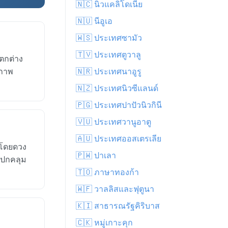
🇳🇨 นิวแคลิโดเนีย
🇳🇺 นีอูเอ
🇼🇸 ประเทศซามัว
🇹🇻 ประเทศตูวาลู
ตกต่าง
สภาพ
🇳🇷 ประเทศนาอูรู
🇳🇿 ประเทศนิวซีแลนด์
🇵🇬 ประเทศปาปัวนิวกินี
🇻🇺 ประเทศวานูอาตู
🇦🇺 ประเทศออสเตรเลีย
 โดยดวง
🇵🇼 ปาเลา
ฆปกคลุม
🇹🇴 ภาษาทองก้า
🇼🇫 วาลลิสและฟุตูนา
🇰🇮 สาธารณรัฐคิริบาส
🇨🇰 หมู่เกาะคุก