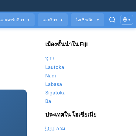
🌐
แอนตาร์กติกา
แอฟริกา
โอเชียเนีย
▾
▼
▼
▼
เมืองชั้นนำใน Fiji
ซูวา
Lautoka
Nadi
Labasa
Sigatoka
Ba
ประเทศใน โอเชียเนีย
🇬🇺 กวม