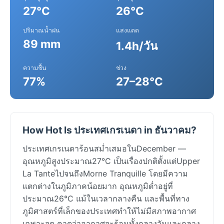
27°C
26°C
ปริมาณน้ำฝน
แสงแดด
89 mm
1.4h/วัน
ความชื้น
ช่วง
77%
27–28°C
How Hot Is ประเทศเกรเนดา in ธันวาคม?
ประเทศเกรเนดาร้อนสม่ำเสมอในDecember —
อุณหภูมิสูงประมาณ27°C เป็นเรื่องปกติตั้งแต่Upper
La TanteไปจนถึงMorne Tranquille โดยมีความ
แตกต่างในภูมิภาคน้อยมาก อุณหภูมิต่ำอยู่ที่
ประมาณ26°C แม้ในเวลากลางคืน และพื้นที่ทาง
ภูมิศาสตร์ที่เล็กของประเทศทำให้ไม่มีสภาพอากาศ
เฉพาะจุด คาดว่าอากาศจะร้อนทั้งกลางวันและกลาง