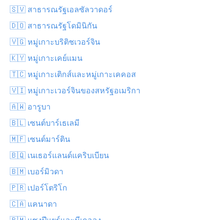
🇸🇻 สาธารณรัฐเอลซัลวาดอร์
🇩🇴 สาธารณรัฐโดมินิกัน
🇻🇬 หมู่เกาะบริติชเวอร์จิน
🇰🇾 หมู่เกาะเคย์แมน
🇹🇨 หมู่เกาะเติกส์และหมู่เกาะเคคอส
🇻🇮 หมู่เกาะเวอร์จินของสหรัฐอเมริกา
🇦🇼 อารูบา
🇧🇱 เซนต์บาร์เธเลมี
🇲🇫 เซนต์มาร์ติน
🇧🇶 เนเธอร์แลนด์แคริบเบียน
🇧🇲 เบอร์มิวดา
🇵🇷 เปอร์โตริโก
🇨🇦 แคนาดา
🇵🇲 แซงปีแยร์และมีเกอลง