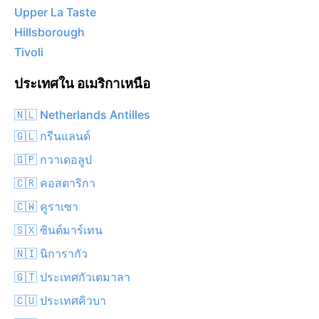
Upper La Taste
Hillsborough
Tivoli
ประเทศใน อเมริกาเหนือ
🇳🇱 Netherlands Antilles
🇬🇱 กรีนแลนด์
🇬🇵 กวาเดอลูป
🇨🇷 คอสตาริกา
🇨🇼 คูราเซา
🇸🇽 ซินต์มาร์เทน
🇳🇮 นิการากัว
🇬🇹 ประเทศกัวเตมาลา
🇨🇺 ประเทศคิวบา