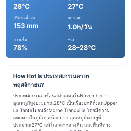
28°C
27°C
ปริมาณน้ำฝน
แสงแดด
153 mm
1.0h/วัน
ความชื้น
ช่วง
78%
28–28°C
How Hot Is ประเทศเกรเนดา in
พฤศจิกายน?
ประเทศเกรเนดาร้อนสม่ำเสมอในNovember —
อุณหภูมิสูงประมาณ28°C เป็นเรื่องปกติตั้งแต่Upper
La TanteไปจนถึงMorne Tranquille โดยมีความ
แตกต่างในภูมิภาคน้อยมาก อุณหภูมิต่ำอยู่ที่
ประมาณ27°C แม้ในเวลากลางคืน และพื้นที่ทาง