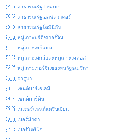
🇵🇦 สาธารณรัฐปานามา
🇸🇻 สาธารณรัฐเอลซัลวาดอร์
🇩🇴 สาธารณรัฐโดมินิกัน
🇻🇬 หมู่เกาะบริติชเวอร์จิน
🇰🇾 หมู่เกาะเคย์แมน
🇹🇨 หมู่เกาะเติกส์และหมู่เกาะเคคอส
🇻🇮 หมู่เกาะเวอร์จินของสหรัฐอเมริกา
🇦🇼 อารูบา
🇧🇱 เซนต์บาร์เธเลมี
🇲🇫 เซนต์มาร์ติน
🇧🇶 เนเธอร์แลนด์แคริบเบียน
🇧🇲 เบอร์มิวดา
🇵🇷 เปอร์โตริโก