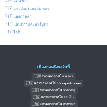
🇨🇦 แคนาดา
🇵🇲 แซงปีแยร์และมีเกอลง
🇦🇮 แองกวิลลา
🇦🇬 แอนติกาและบาร์บูดา
🇭🇹 ไฮติ
เมืองยอดนิยมวันนี้
🇧🇩 สภาพอากาศใน ธากา
🇮🇳 สภาพอากาศใน Rasapūdipalem
🇧🇫 สภาพอากาศใน วากาดูกู
🇮🇳 สภาพอากาศใน เจนไน
🇹🇷 สภาพอากาศใน อาดานา