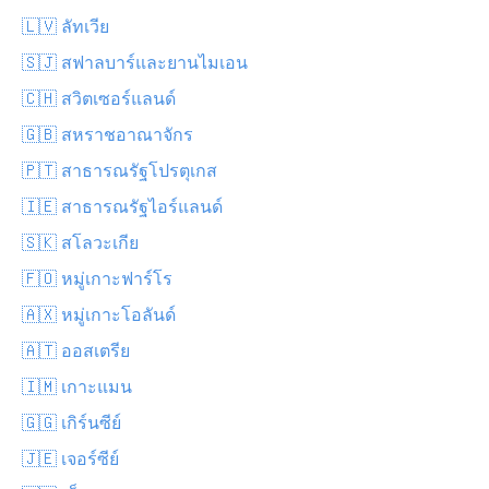
🇱🇻 ลัทเวีย
🇸🇯 สฟาลบาร์และยานไมเอน
🇨🇭 สวิตเซอร์แลนด์
🇬🇧 สหราชอาณาจักร
🇵🇹 สาธารณรัฐโปรตุเกส
🇮🇪 สาธารณรัฐไอร์แลนด์
🇸🇰 สโลวะเกีย
🇫🇴 หมู่เกาะฟาร์โร
🇦🇽 หมู่เกาะโอลันด์
🇦🇹 ออสเตรีย
🇮🇲 เกาะแมน
🇬🇬 เกิร์นซีย์
🇯🇪 เจอร์ซีย์