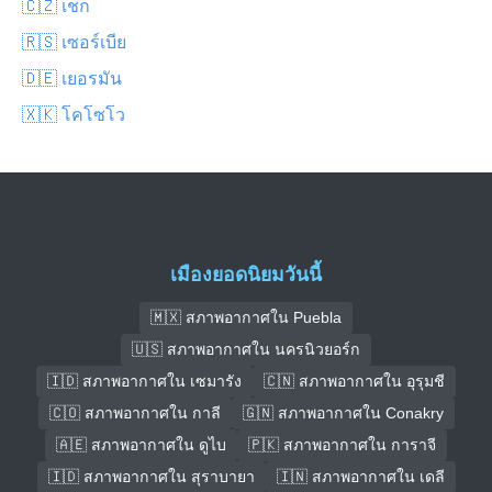
🇨🇿 เช็ก
🇷🇸 เซอร์เบีย
🇩🇪 เยอรมัน
🇽🇰 โคโซโว
เมืองยอดนิยมวันนี้
🇲🇽 สภาพอากาศใน Puebla
🇺🇸 สภาพอากาศใน นครนิวยอร์ก
🇮🇩 สภาพอากาศใน เซมารัง
🇨🇳 สภาพอากาศใน อุรุมชี
🇨🇴 สภาพอากาศใน กาลี
🇬🇳 สภาพอากาศใน Conakry
🇦🇪 สภาพอากาศใน ดูไบ
🇵🇰 สภาพอากาศใน การาจี
🇮🇩 สภาพอากาศใน สุราบายา
🇮🇳 สภาพอากาศใน เดลี