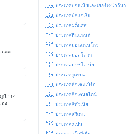
🇧🇦 ประเทศบอสเนียและเฮอร์เซโกวีนา
🇧🇬 ประเทศบัลแกเรีย
🇫🇷 ประเทศฝรั่งเศส
🇫🇮 ประเทศฟินแลนด์
🇲🇪 ประเทศมอนเตเนโกร
วงแดด
🇲🇩 ประเทศมอลโดวา
🇲🇰 ประเทศมาซิโดเนีย
🇺🇦 ประเทศยูเครน
🇱🇺 ประเทศลักเซมเบิร์ก
🇱🇮 ประเทศลิกเตนสไตน์
ภูมิภาค
 ของ
🇱🇹 ประเทศลิทัวเนีย
🇸🇪 ประเทศสวีเดน
🇪🇸 ประเทศสเปน
🇸🇮 ประเทศสโลวีเนีย