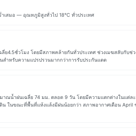
สม่ำเสมอ — อุณหภูมิสูงทั่วไป 18°C ทั่วประเทศ
ลี่ย4.5ชั่วโมง โดยมีสภาพคล้ายกันทั่วประเทศ ช่วงเมฆสลับกับช่
แผนสำหรับความแปรปรวนมากกว่าการรับประกันแดด
ริมาณน้ำฝนเฉลี่ย 74 มม. ตลอด 9 วัน โดยมีความแตกต่างในแต่ละ
่นดิน ในขณะที่พื้นที่แห้งแล้งมีฝนน้อยกว่า สภาพอากาศเดือน April