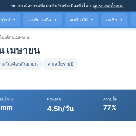
พยากรณ์อากาศที่แม่นยำ
สำหรับเมืองทั่วโลก
.
ดูประเทศทั้งหมด
.
ยุโรป
อเมริกาเหนือ
อเมริกาใต้
เอเชีย
▼
▼
▼
▼
ในเดือนเมษายน
อน เมษายน
าศในเดือนกันยายน
ค่าเฉลี่ยรายปี
าณน้ำฝน
แสงแดด
ความชื้น
 mm
77%
4.5h/วัน