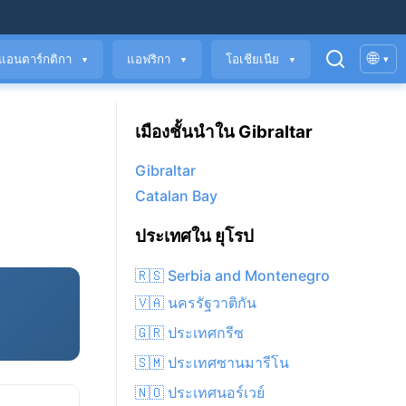
🌐
แอนตาร์กติกา
แอฟริกา
โอเชียเนีย
▾
▼
▼
▼
เมืองชั้นนำใน Gibraltar
Gibraltar
Catalan Bay
ประเทศใน ยุโรป
🇷🇸 Serbia and Montenegro
🇻🇦 นครรัฐวาติกัน
🇬🇷 ประเทศกรีซ
🇸🇲 ประเทศซานมารีโน
🇳🇴 ประเทศนอร์เวย์