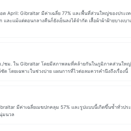
 April: Gibraltar มีค่าเฉลี่ย 77% และพื้นที่ส่วนใหญ่ของประเท
มาก และแม้แต่ตอนกลางคืนก็ยังเย็นลงได้จำกัด เสื้อผ้าผ้าฝ้ายบางเบาเป
ม./ชม. ใน Gibraltar โดยมีสภาพลมที่คล้ายกันในภูมิภาคส่วนใหญ่
ด้ชัด โดยเฉพาะในช่วงบ่าย แผนการที่ไวต่อลมควรคำนึงถึงเรื่องนี้
altar มีค่าเฉลี่ยเมฆปกคลุม 57% และรูปแบบนี้เกิดขึ้นซ้ำทั่วปร
นุ่มนวล