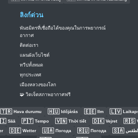
ลิงก์ด่วน
พันธมิตรที่เชื่อถือได้ของคุณในการพยากรณ์
อากาศ
ติดต่อเรา
แผนผังเว็บไซต์
ทวีปทั้งหมด
ทุกประเทศ
เมืองหลวงของโลก
🧩 วิดเจ็ตสภาพอากาศฟรี
🇹🇷
🇭🇺
🇪🇪
🇱🇻
Hava durumu
Időjárás
Ilm
Laikaps
🇮
🇵🇹
🇻🇳
🇩🇰
🇷🇸
Sää
Tempo
Thời tiết
Vejret
🇩🇪
🇺🇦
🇷🇺
🇸🇦
er
Wetter
Погода
Погода
الطق