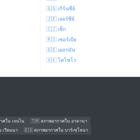
🇬🇬 เกิร์นซีย์
🇯🇪 เจอร์ซีย์
🇨🇿 เช็ก
🇷🇸 เซอร์เบีย
🇩🇪 เยอรมัน
🇽🇰 โคโซโว
กาศใน เจนไน
🇹🇷 สภาพอากาศใน อาดานา
 เวียนนา
🇪🇸 สภาพอากาศใน บาร์เซโลนา