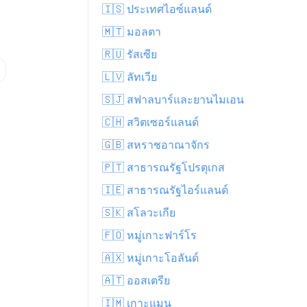
🇮🇸 ประเทศไอซ์แลนด์
🇲🇹 มอลตา
🇷🇺 รัสเซีย
🇱🇻 ลัทเวีย
🇸🇯 สฟาลบาร์และยานไมเอน
🇨🇭 สวิตเซอร์แลนด์
🇬🇧 สหราชอาณาจักร
🇵🇹 สาธารณรัฐโปรตุเกส
🇮🇪 สาธารณรัฐไอร์แลนด์
🇸🇰 สโลวะเกีย
🇫🇴 หมู่เกาะฟาร์โร
🇦🇽 หมู่เกาะโอลันด์
🇦🇹 ออสเตรีย
🇮🇲 เกาะแมน