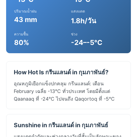
ปริมาณน้ำฝน
แสงแดด
43 mm
1.8h/วัน
ความชื้น
ช่วง
80%
-24–-5°C
How Hot Is กรีนแลนด์ in กุมภาพันธ์?
อุณหภูมิเยือกแข็งปกคลุม กรีนแลนด์: เดือน
February เฉลี่ย -13°C ทั่วประเทศ โดยมีตั้งแต่
Qaanaaq ที่ -24°C ไปจนถึง Qaqortoq ที่ -5°C
Sunshine in กรีนแลนด์ in กุมภาพันธ์
แสงแดดจำกัดและช่วงกลางวันที่สั้นเป็นลักษณะของ