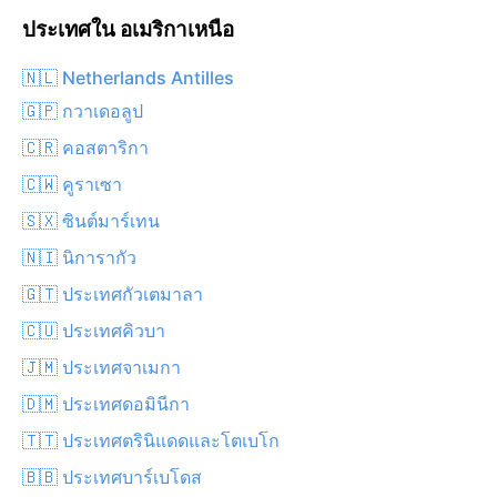
ประเทศใน อเมริกาเหนือ
🇳🇱 Netherlands Antilles
🇬🇵 กวาเดอลูป
🇨🇷 คอสตาริกา
🇨🇼 คูราเซา
🇸🇽 ซินต์มาร์เทน
🇳🇮 นิการากัว
🇬🇹 ประเทศกัวเตมาลา
🇨🇺 ประเทศคิวบา
🇯🇲 ประเทศจาเมกา
🇩🇲 ประเทศดอมินีกา
🇹🇹 ประเทศตรินิแดดและโตเบโก
🇧🇧 ประเทศบาร์เบโดส