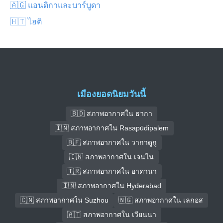
🇦🇬 แอนติกาและบาร์บูดา
🇭🇹 ไฮติ
เมืองยอดนิยมวันนี้
🇧🇩 สภาพอากาศใน ธากา
🇮🇳 สภาพอากาศใน Rasapūdipalem
🇧🇫 สภาพอากาศใน วากาดูกู
🇮🇳 สภาพอากาศใน เจนไน
🇹🇷 สภาพอากาศใน อาดานา
🇮🇳 สภาพอากาศใน Hyderabad
🇨🇳 สภาพอากาศใน Suzhou
🇳🇬 สภาพอากาศใน เลกอส
🇦🇹 สภาพอากาศใน เวียนนา