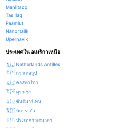
Maniitsoq
Tasiilaq
Paamiut
Nanortalik
Upernavik
ประเทศใน อเมริกาเหนือ
🇳🇱 Netherlands Antilles
🇬🇵 กวาเดอลูป
🇨🇷 คอสตาริกา
🇨🇼 คูราเซา
🇸🇽 ซินต์มาร์เทน
🇳🇮 นิการากัว
🇬🇹 ประเทศกัวเตมาลา