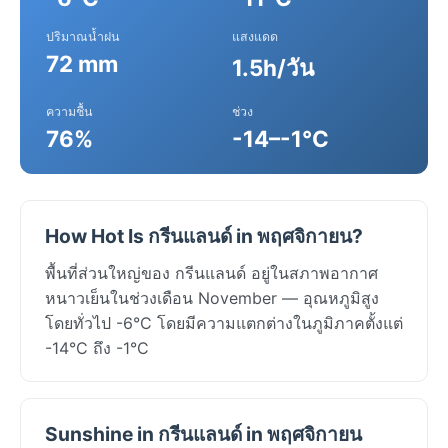
ปริมาณน้ำฝน
แสงแดด
72 mm
1.5h/วัน
ความชื้น
ช่วง
76%
-14–-1°C
How Hot Is กรีนแลนด์ in พฤศจิกายน?
พื้นที่ส่วนใหญ่ของ กรีนแลนด์ อยู่ในสภาพอากาศ
หนาวเย็นในช่วงเดือน November — อุณหภูมิสูง
โดยทั่วไป -6°C โดยมีความแตกต่างในภูมิภาคตั้งแต่
-14°C ถึง -1°C
Sunshine in กรีนแลนด์ in พฤศจิกายน