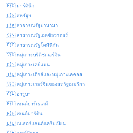
🇲🇶 มาร์ตินีก
🇺🇸 สหรัฐฯ
🇵🇦 สาธารณรัฐปานามา
🇸🇻 สาธารณรัฐเอลซัลวาดอร์
🇩🇴 สาธารณรัฐโดมินิกัน
🇻🇬 หมู่เกาะบริติชเวอร์จิน
🇰🇾 หมู่เกาะเคย์แมน
🇹🇨 หมู่เกาะเติกส์และหมู่เกาะเคคอส
🇻🇮 หมู่เกาะเวอร์จินของสหรัฐอเมริกา
🇦🇼 อารูบา
🇧🇱 เซนต์บาร์เธเลมี
🇲🇫 เซนต์มาร์ติน
🇧🇶 เนเธอร์แลนด์แคริบเบียน
🇧🇲 เบอร์มิวดา