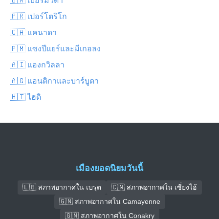
🇵🇷 เปอร์โตริโก
🇨🇦 แคนาดา
🇵🇲 แซงปีแยร์และมีเกอลง
🇦🇮 แองกวิลลา
🇦🇬 แอนติกาและบาร์บูดา
🇭🇹 ไฮติ
เมืองยอดนิยมวันนี้
🇱🇧 สภาพอากาศใน เบรุต
🇨🇳 สภาพอากาศใน เซี่ยงไฮ้
🇬🇳 สภาพอากาศใน Camayenne
🇬🇳 สภาพอากาศใน Conakry