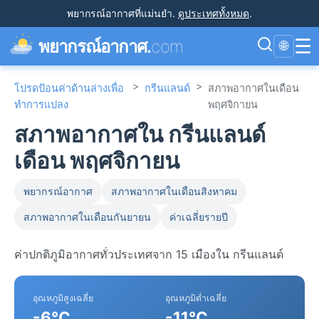
พยากรณ์อากาศที่แม่นยำ
.
ดูประเทศทั้งหมด
.
☰
พยากรณ์อากาศ.
com
🌐
>
>
โปรดป้อนค่าด้านล่างเพื่อ
กรีนแลนด์
สภาพอากาศในเดือน
ทำการแปลง
พฤศจิกายน
สภาพอากาศใน กรีนแลนด์
เดือน พฤศจิกายน
พยากรณ์อากาศ
สภาพอากาศในเดือนสิงหาคม
สภาพอากาศในเดือนกันยายน
ค่าเฉลี่ยรายปี
ค่าปกติภูมิอากาศทั่วประเทศจาก 15 เมืองใน กรีนแลนด์
อุณหภูมิสูงเฉลี่ย
อุณหภูมิต่ำเฉลี่ย
-6°C
-11°C