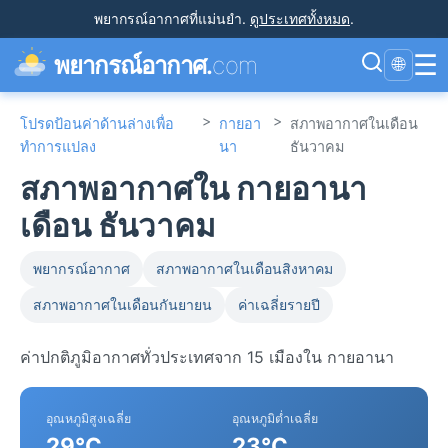
พยากรณ์อากาศที่แม่นยำ
.
ดูประเทศทั้งหมด
.
☰
พยากรณ์อากาศ.
com
🌐
>
>
โปรดป้อนค่าด้านล่างเพื่อ
กายอา
สภาพอากาศในเดือน
ทำการแปลง
นา
ธันวาคม
สภาพอากาศใน กายอานา
เดือน ธันวาคม
พยากรณ์อากาศ
สภาพอากาศในเดือนสิงหาคม
สภาพอากาศในเดือนกันยายน
ค่าเฉลี่ยรายปี
ค่าปกติภูมิอากาศทั่วประเทศจาก 15 เมืองใน กายอานา
อุณหภูมิสูงเฉลี่ย
อุณหภูมิต่ำเฉลี่ย
29°C
23°C