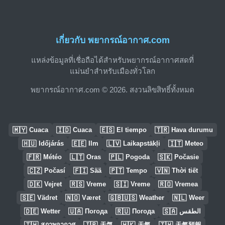
เกี่ยวกับ พยากรณ์อากาศ.com
แหล่งข้อมูลที่เชื่อถือได้สำหรับพยากรณ์อากาศสดที่
แม่นยำสำหรับเมืองทั่วโลก
พยากรณ์อากาศ.com © 2026. สงวนลิขสิทธิ์ทั้งหมด
🇲🇾
🇮🇩
🇪🇸
🇹🇷
Cuaca
Cuaca
El tiempo
Hava durumu
🇭🇺
🇪🇪
🇱🇻
🇮🇹
Időjárás
Ilm
Laikapstākļi
Meteo
🇫🇷
🇱🇹
🇵🇱
🇸🇰
Météo
Oras
Pogoda
Počasie
🇨🇿
🇫🇮
🇵🇹
🇻🇳
Počasí
Sää
Tempo
Thời tiết
🇩🇰
🇷🇸
🇸🇮
🇷🇴
Vejret
Vreme
Vreme
Vremea
🇸🇪
🇳🇴
🇬🇧🇺🇸
🇳🇱
Vädret
Været
Weather
Weer
🇩🇪
🇺🇦
🇷🇺
🇸🇦
Wetter
Погода
Погода
الطقس
🇹🇭
🇯🇵
🇭🇰
🇹🇼
สภาพอากาศ
天気
天氣
天氣預報