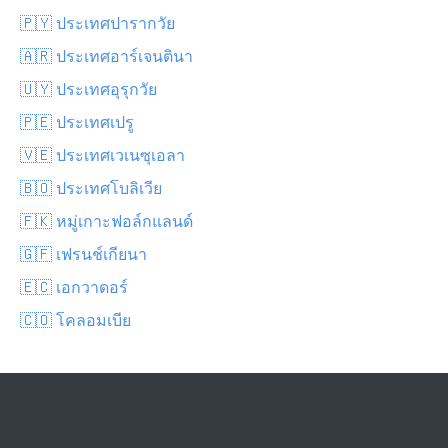
🇵🇾 ประเทศปารากวัย
🇦🇷 ประเทศอาร์เจนตินา
🇺🇾 ประเทศอุรุกวัย
🇵🇪 ประเทศเปรู
🇻🇪 ประเทศเวเนซุเอลา
🇧🇴 ประเทศโบลิเวีย
🇫🇰 หมู่เกาะฟอล์กแลนด์
🇬🇫 เฟรนช์เกียนา
🇪🇨 เอกวาดอร์
🇨🇴 โคลอมเบีย