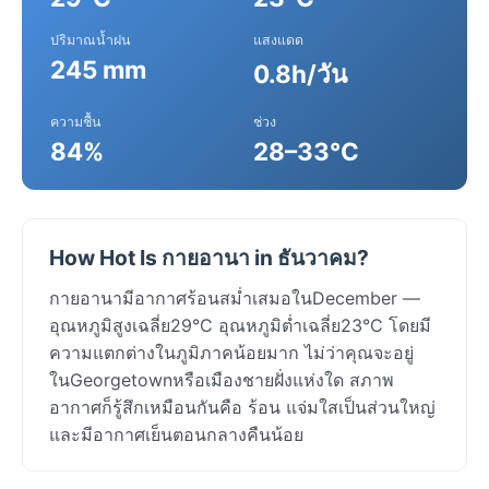
ปริมาณน้ำฝน
แสงแดด
245 mm
0.8h/วัน
ความชื้น
ช่วง
84%
28–33°C
How Hot Is กายอานา in ธันวาคม?
กายอานามีอากาศร้อนสม่ำเสมอในDecember —
อุณหภูมิสูงเฉลี่ย29°C อุณหภูมิต่ำเฉลี่ย23°C โดยมี
ความแตกต่างในภูมิภาคน้อยมาก ไม่ว่าคุณจะอยู่
ในGeorgetownหรือเมืองชายฝั่งแห่งใด สภาพ
อากาศก็รู้สึกเหมือนกันคือ ร้อน แจ่มใสเป็นส่วนใหญ่
และมีอากาศเย็นตอนกลางคืนน้อย