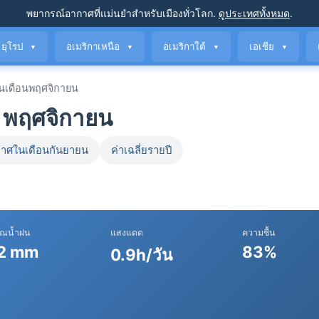
พยากรณ์อากาศที่แม่นยำ
สำหรับเมืองทั่วโลก
.
ดูประเทศทั้งหมด
.
ยุโรป
อเมริกาเหนือ
อเมริกาใต้
เอเชีย
▼
▼
▼
▼
เดือนพฤศจิกายน
 พฤศจิกายน
าศในเดือนกันยายน
ค่าเฉลี่ยรายปี
าณน้ำฝน
แสงแดด
ความชื้น
2 mm
83%
0.9h/วัน