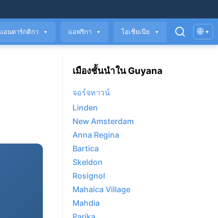
🌐
แอนตาร์กติกา
แอฟริกา
โอเชียเนีย
▾
▼
▼
▼
เมืองชั้นนำใน Guyana
จอร์จทาวน์
Linden
New Amsterdam
Anna Regina
Bartica
Skeldon
Rosignol
Mahaica Village
Mahdia
Parika