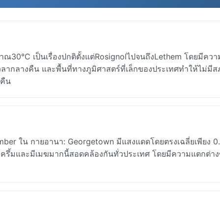
30°C เป็นเรื่องปกติตั้งแต่RosignolไปจนถึงLethem โดยมีควา
ลากลางคืน และพื้นที่ทางภูมิศาสตร์ที่เล็กของประเทศทำให้ไม่มี
คืน
mber ใน กายอานา: Georgetown มีแสงแดดโดยตรงเฉลี่ยเพียง 0.9
บครึ้มและมีเมฆมากนี้สอดคล้องกันทั่วประเทศ โดยมีความแตกต่า