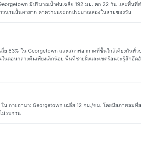
getown มีปริมาณน้ำฝนเฉลี่ย 192 มม. ตก 22 วัน และพื้นที่ส
อกยาวนานนั้นหายาก คาดว่าฝนจะตกประมาณสองในสามของวัน
ี่ย 83% ใน Georgetown และสภาพอากาศที่ชื้นใกล้เคียงกันทั่ว
ในตอนกลางคืนเพียงเล็กน้อย พื้นที่ชายฝั่งและเขตร้อนจะรู้สึกอึดอ
ใน กายอานา: Georgetown เฉลี่ย 12 กม./ชม. โดยมีสภาพลมที่
ยไม่รบกวน