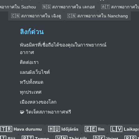
พอากาศใน Suzhou
🇳🇬 สภาพอากาศใน เลกอส
🇦🇹 สภาพอากาศใน
🇨🇳 สภาพอากาศใน เฉิงตู
🇨🇳 สภาพอากาศใน Nanchang
ลิงก์ด่วน
พันธมิตรที่เชื่อถือได้ของคุณในการพยากรณ์
อากาศ
ติดต่อเรา
แผนผังเว็บไซต์
ทวีปทั้งหมด
ทุกประเทศ
เมืองหลวงของโลก
🧩 วิดเจ็ตสภาพอากาศฟรี
🇹🇷
🇭🇺
🇪🇪
🇱🇻
Hava durumu
Időjárás
Ilm
Laikaps
🇮
🇵🇹
🇻🇳
🇩🇰
🇷🇸
Sää
Tempo
Thời tiết
Vejret