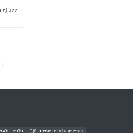
หญ่ แดด
กาศใน เจนไน
🇹🇷 สภาพอากาศใน อาดานา