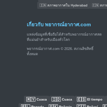
🇮🇳 สภาพอากาศใน Hyderabad
🇨🇳 สภา
เกี่ยวกับ พยากรณ์อากาศ.com
แหล่งข้อมูลที่เชื่อถือได้สำหรับพยากรณ์อากาศสด
ที่แม่นยำสำหรับเมืองทั่วโลก
พยากรณ์อากาศ.com © 2026. สงวนลิขสิทธิ์
ทั้งหมด
🇲🇾
🇮🇩
🇪🇸
Cuaca
Cuaca
El tiempo
🇵🇱
🇸🇰
🇨🇿

Pogoda
Počasie
Počasí