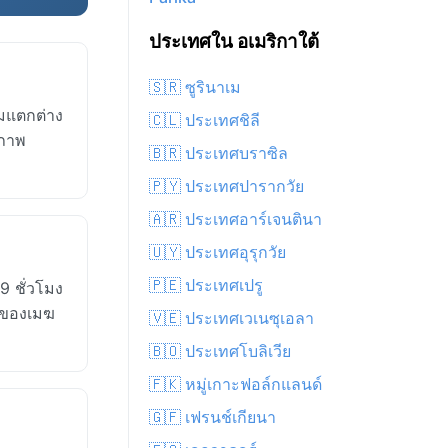
ประเทศใน อเมริกาใต้
🇸🇷 ซูรินาเม
มแตกต่าง
🇨🇱 ประเทศชิลี
สภาพ
🇧🇷 ประเทศบราซิล
🇵🇾 ประเทศปารากวัย
🇦🇷 ประเทศอาร์เจนตินา
🇺🇾 ประเทศอุรุกวัย
🇵🇪 ประเทศเปรู
 ชั่วโมง
งของเมฆ
🇻🇪 ประเทศเวเนซุเอลา
🇧🇴 ประเทศโบลิเวีย
🇫🇰 หมู่เกาะฟอล์กแลนด์
🇬🇫 เฟรนช์เกียนา