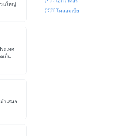
🇪🇨 เอกวาดอร์
่วนใหญ่
🇨🇴 โคลอมเบีย
ประเทศ
ัดเป็น
สม่ำเสมอ