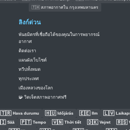
🇹🇭 สภาพอากาศใน กรุงเทพมหานคร
ลิงก์ด่วน
พันธมิตรที่เชื่อถือได้ของคุณในการพยากรณ์
อากาศ
ติดต่อเรา
แผนผังเว็บไซต์
ทวีปทั้งหมด
ทุกประเทศ
เมืองหลวงของโลก
🧩 วิดเจ็ตสภาพอากาศฟรี
🇹🇷
🇭🇺
🇪🇪
🇱🇻
Hava durumu
Időjárás
Ilm
Laikaps
🇮
🇵🇹
🇻🇳
🇩🇰
🇷🇸
Sää
Tempo
Thời tiết
Vejret