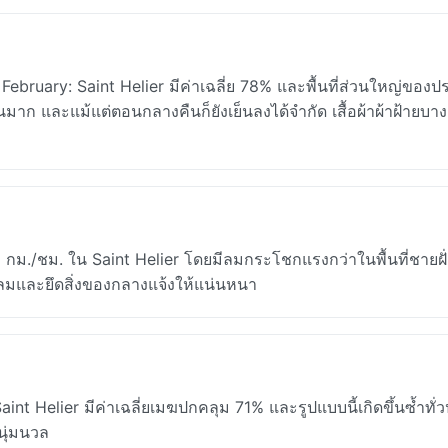
February: Saint Helier มีค่าเฉลี่ย 78% และพื้นที่ส่วนใหญ่ของป
ขึ้นมาก และแม้แต่ตอนกลางคืนก็ยังเย็นลงได้จำกัด เสื้อผ้าผ้าฝ้ายบา
 กม./ชม. ใน Saint Helier โดยมีลมกระโชกแรงกว่าในพื้นที่ชายฝั
ันลมและยึดสิ่งของกลางแจ้งให้แน่นหนา
int Helier มีค่าเฉลี่ยเมฆปกคลุม 71% และรูปแบบนี้เกิดขึ้นซ้ำทั่
นุ่มนวล