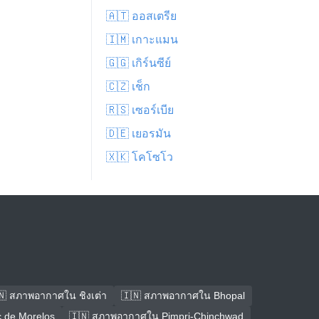
🇦🇹 ออสเตรีย
🇮🇲 เกาะแมน
🇬🇬 เกิร์นซีย์
🇨🇿 เช็ก
🇷🇸 เซอร์เบีย
🇩🇪 เยอรมัน
🇽🇰 โคโซโว
🇳 สภาพอากาศใน ชิงเต่า
🇮🇳 สภาพอากาศใน Bhopal
 de Morelos
🇮🇳 สภาพอากาศใน Pimpri-Chinchwad