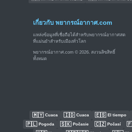
เกี่ยวกับ พยากรณ์อากาศ.com
แหล่งข้อมูลที่เชื่อถือได้สำหรับพยากรณ์อากาศสด
ที่แม่นยำสำหรับเมืองทั่วโลก
พยากรณ์อากาศ.com © 2026. สงวนลิขสิทธิ์
ทั้งหมด
🇲🇾
🇮🇩
🇪🇸
Cuaca
Cuaca
El tiempo
🇵🇱
🇸🇰
🇨🇿

Pogoda
Počasie
Počasí