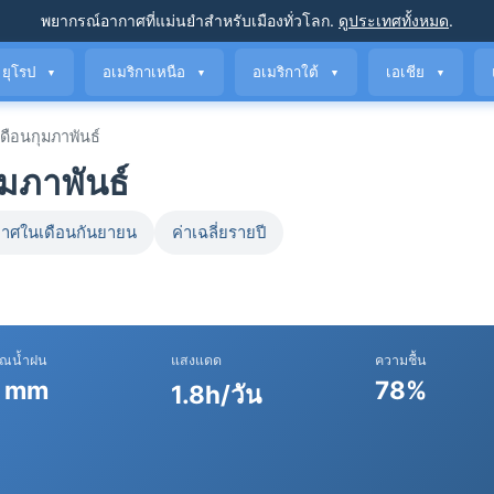
พยากรณ์อากาศที่แม่นยำ
สำหรับเมืองทั่วโลก
.
ดูประเทศทั้งหมด
.
ยุโรป
อเมริกาเหนือ
อเมริกาใต้
เอเชีย
▼
▼
▼
▼
ือนกุมภาพันธ์
ุมภาพันธ์
าศในเดือนกันยายน
ค่าเฉลี่ยรายปี
าณน้ำฝน
แสงแดด
ความชื้น
 mm
78%
1.8h/วัน