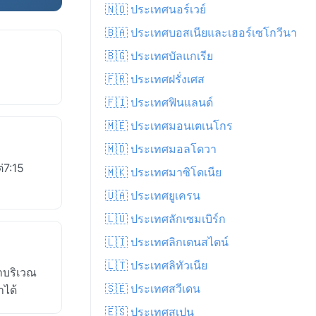
🇳🇴 ประเทศนอร์เวย์
🇧🇦 ประเทศบอสเนียและเฮอร์เซโกวีนา
🇧🇬 ประเทศบัลแกเรีย
🇫🇷 ประเทศฝรั่งเศส
🇫🇮 ประเทศฟินแลนด์
🇲🇪 ประเทศมอนเตเนโกร
🇲🇩 ประเทศมอลโดวา
่7:15
🇲🇰 ประเทศมาซิโดเนีย
🇺🇦 ประเทศยูเครน
🇱🇺 ประเทศลักเซมเบิร์ก
🇱🇮 ประเทศลิกเตนสไตน์
🇱🇹 ประเทศลิทัวเนีย
าบริเวณ
🇸🇪 ประเทศสวีเดน
าได้
🇪🇸 ประเทศสเปน