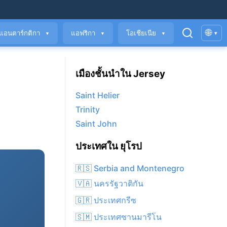
🌐
แอนตาร์กติกา
แอฟริกา
โอเชียเนีย
▾
▼
▼
▼
เมืองชั้นนำใน Jersey
Saint Helier
Trinity
Saint John
ประเทศใน ยุโรป
🇷🇸 Serbia and Montenegro
🇻🇦 นครรัฐวาติกัน
🇬🇷 ประเทศกรีซ
🇸🇲 ประเทศซานมารีโน