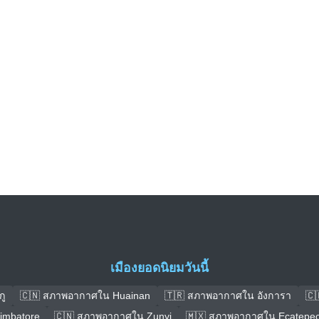
เมืองยอดนิยมวันนี้
กู
🇨🇳 สภาพอากาศใน Huainan
🇹🇷 สภาพอากาศใน อังการา
🇨
imbatore
🇨🇳 สภาพอากาศใน Zunyi
🇲🇽 สภาพอากาศใน Ecatepec