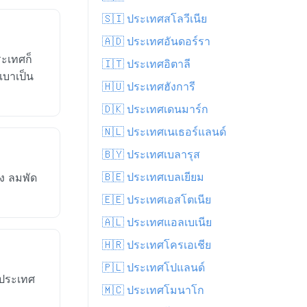
🇸🇮 ประเทศสโลวีเนีย
🇦🇩 ประเทศอันดอร์รา
ระเทศก็
🇮🇹 ประเทศอิตาลี
งเบาเป็น
🇭🇺 ประเทศฮังการี
🇩🇰 ประเทศเดนมาร์ก
🇳🇱 ประเทศเนเธอร์แลนด์
🇧🇾 ประเทศเบลารุส
🇧🇪 ประเทศเบลเยียม
่ง ลมพัด
🇪🇪 ประเทศเอสโตเนีย
🇦🇱 ประเทศแอลเบเนีย
🇭🇷 ประเทศโครเอเชีย
🇵🇱 ประเทศโปแลนด์
วประเทศ
🇲🇨 ประเทศโมนาโก