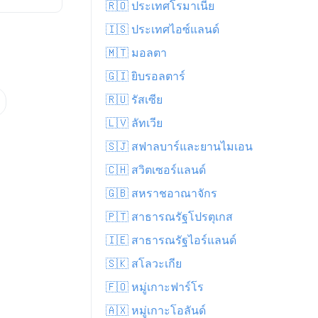
🇷🇴 ประเทศโรมาเนีย
🇮🇸 ประเทศไอซ์แลนด์
🇲🇹 มอลตา
🇬🇮 ยิบรอลตาร์
🇷🇺 รัสเซีย
🇱🇻 ลัทเวีย
🇸🇯 สฟาลบาร์และยานไมเอน
🇨🇭 สวิตเซอร์แลนด์
🇬🇧 สหราชอาณาจักร
🇵🇹 สาธารณรัฐโปรตุเกส
🇮🇪 สาธารณรัฐไอร์แลนด์
🇸🇰 สโลวะเกีย
🇫🇴 หมู่เกาะฟาร์โร
🇦🇽 หมู่เกาะโอลันด์