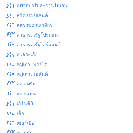
🇸🇯 สฟาลบาร์และยานไมเอน
🇨🇭 สวิตเซอร์แลนด์
🇬🇧 สหราชอาณาจักร
🇵🇹 สาธารณรัฐโปรตุเกส
🇮🇪 สาธารณรัฐไอร์แลนด์
🇸🇰 สโลวะเกีย
🇫🇴 หมู่เกาะฟาร์โร
🇦🇽 หมู่เกาะโอลันด์
🇦🇹 ออสเตรีย
🇮🇲 เกาะแมน
🇬🇬 เกิร์นซีย์
🇨🇿 เช็ก
🇷🇸 เซอร์เบีย
🇩🇪 เยอรมัน