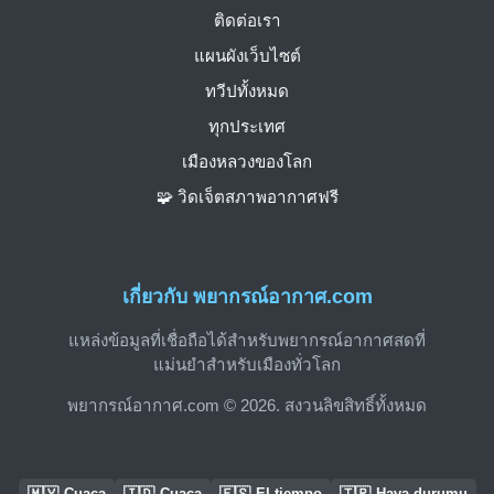
ติดต่อเรา
แผนผังเว็บไซต์
ทวีปทั้งหมด
ทุกประเทศ
เมืองหลวงของโลก
🧩 วิดเจ็ตสภาพอากาศฟรี
เกี่ยวกับ พยากรณ์อากาศ.com
แหล่งข้อมูลที่เชื่อถือได้สำหรับพยากรณ์อากาศสดที่
แม่นยำสำหรับเมืองทั่วโลก
พยากรณ์อากาศ.com © 2026. สงวนลิขสิทธิ์ทั้งหมด
🇲🇾
🇮🇩
🇪🇸
🇹🇷
Cuaca
Cuaca
El tiempo
Hava durumu