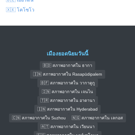
🇽🇰 โคโซโว
เมืองยอดนิยมวันนี้
🇧🇩 สภาพอากาศใน ธากา
🇮🇳 สภาพอากาศใน Rasapūdipalem
🇧🇫 สภาพอากาศใน วากาดูกู
🇮🇳 สภาพอากาศใน เจนไน
🇹🇷 สภาพอากาศใน อาดานา
🇮🇳 สภาพอากาศใน Hyderabad
🇨🇳 สภาพอากาศใน Suzhou
🇳🇬 สภาพอากาศใน เลกอส
🇦🇹 สภาพอากาศใน เวียนนา