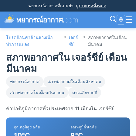
พยากรณ์อากาศที่แม่นยำ
.
ดูประเทศทั้งหมด
.
☰
พยากรณ์อากาศ.
com
🌐
>
>
โปรดป้อนค่าด้านล่างเพื่อ
เจอร์
สภาพอากาศในเดือน
ทำการแปลง
ซีย์
มีนาคม
สภาพอากาศใน เจอร์ซีย์ เดือน
มีนาคม
พยากรณ์อากาศ
สภาพอากาศในเดือนสิงหาคม
สภาพอากาศในเดือนกันยายน
ค่าเฉลี่ยรายปี
ค่าปกติภูมิอากาศทั่วประเทศจาก 11 เมืองใน เจอร์ซีย์
อุณหภูมิสูงเฉลี่ย
อุณหภูมิต่ำเฉลี่ย
10°C
8°C