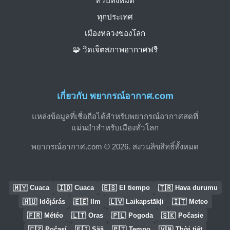
ทวีปทั้งหมด
ทุกประเทศ
เมืองหลวงของโลก
🧩 วิดเจ็ตสภาพอากาศฟรี
เกี่ยวกับ พยากรณ์อากาศ.com
แหล่งข้อมูลที่เชื่อถือได้สำหรับพยากรณ์อากาศสดที่
แม่นยำสำหรับเมืองทั่วโลก
พยากรณ์อากาศ.com © 2026. สงวนลิขสิทธิ์ทั้งหมด
🇲🇾
🇮🇩
🇪🇸
🇹🇷
Cuaca
Cuaca
El tiempo
Hava durumu
🇭🇺
🇪🇪
🇱🇻
🇮🇹
Időjárás
Ilm
Laikapstākļi
Meteo
🇫🇷
🇱🇹
🇵🇱
🇸🇰
Météo
Oras
Pogoda
Počasie
🇨🇿
🇫🇮
🇵🇹
🇻🇳
Počasí
Sää
Tempo
Thời tiết