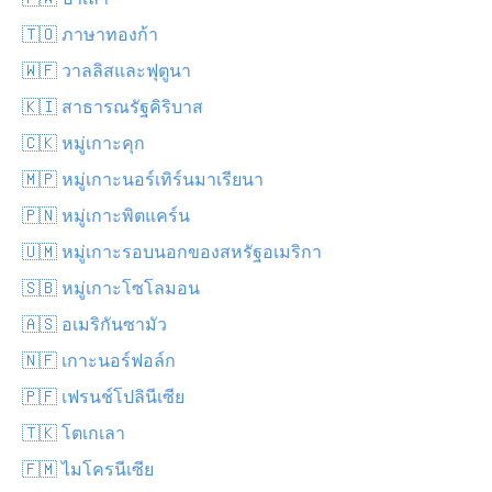
🇹🇴 ภาษาทองก้า
🇼🇫 วาลลิสและฟุตูนา
🇰🇮 สาธารณรัฐคิริบาส
🇨🇰 หมู่เกาะคุก
🇲🇵 หมู่เกาะนอร์เทิร์นมาเรียนา
🇵🇳 หมู่เกาะพิตแคร์น
🇺🇲 หมู่เกาะรอบนอกของสหรัฐอเมริกา
🇸🇧 หมู่เกาะโซโลมอน
🇦🇸 อเมริกันซามัว
🇳🇫 เกาะนอร์ฟอล์ก
🇵🇫 เฟรนช์โปลินีเซีย
🇹🇰 โตเกเลา
🇫🇲 ไมโครนีเซีย