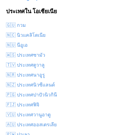
ประเทศใน โอเชียเนีย
🇬🇺 กวม
🇳🇨 นิวแคลิโดเนีย
🇳🇺 นีอูเอ
🇼🇸 ประเทศซามัว
🇹🇻 ประเทศตูวาลู
🇳🇷 ประเทศนาอูรู
🇳🇿 ประเทศนิวซีแลนด์
🇵🇬 ประเทศปาปัวนิวกินี
🇫🇯 ประเทศฟิจิ
🇻🇺 ประเทศวานูอาตู
🇦🇺 ประเทศออสเตรเลีย
🇵🇼 ปาเลา