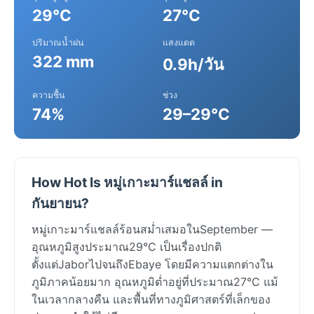
29°C
27°C
ปริมาณน้ำฝน
แสงแดด
322 mm
0.9h/วัน
ความชื้น
ช่วง
74%
29–29°C
How Hot Is หมู่เกาะมาร์แชลล์ in
กันยายน?
หมู่เกาะมาร์แชลล์ร้อนสม่ำเสมอในSeptember —
อุณหภูมิสูงประมาณ29°C เป็นเรื่องปกติ
ตั้งแต่JaborไปจนถึงEbaye โดยมีความแตกต่างใน
ภูมิภาคน้อยมาก อุณหภูมิต่ำอยู่ที่ประมาณ27°C แม้
ในเวลากลางคืน และพื้นที่ทางภูมิศาสตร์ที่เล็กของ