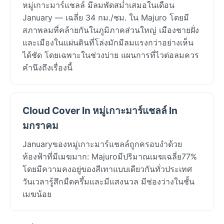
หมู่เกาะมาร์แชลล์ มีลมพัดสม่ำเสมอในเดือน
January — เฉลี่ย 34 กม./ชม. ใน Majuro โดยมี
สภาพลมที่คล้ายกันในภูมิภาคส่วนใหญ่ เมืองชายฝั่ง
และเมืองในแผ่นดินที่โล่งมักมีลมแรงกว่าอย่างเห็น
ได้ชัด โดยเฉพาะในช่วงบ่าย แผนการที่ไวต่อลมควร
คำนึงถึงเรื่องนี้
Cloud Cover In หมู่เกาะมาร์แชลล์ In
มกราคม
Januaryของหมู่เกาะมาร์แชลล์ถูกครอบงำด้วย
ท้องฟ้าที่มีเมฆมาก: Majuroมีปริมาณเมฆเฉลี่ย77%
โดยมีความคงอยู่ของสีเทาแบบเดียวกันทั่วประเทศ
วันเวลารู้สึกมืดครึ้มและมีแสงนวล มีช่องว่างในชั้น
เมฆน้อย