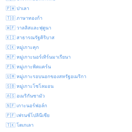
🇵🇼 ปาเลา
🇹🇴 ภาษาทองก้า
🇼🇫 วาลลิสและฟุตูนา
🇰🇮 สาธารณรัฐคิริบาส
🇨🇰 หมู่เกาะคุก
🇲🇵 หมู่เกาะนอร์เทิร์นมาเรียนา
🇵🇳 หมู่เกาะพิตแคร์น
🇺🇲 หมู่เกาะรอบนอกของสหรัฐอเมริกา
🇸🇧 หมู่เกาะโซโลมอน
🇦🇸 อเมริกันซามัว
🇳🇫 เกาะนอร์ฟอล์ก
🇵🇫 เฟรนช์โปลินีเซีย
🇹🇰 โตเกเลา