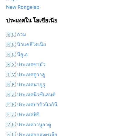
New Rongelap
ประเทศใน โอเชียเนีย
🇬🇺 กวม
🇳🇨 นิวแคลิโดเนีย
🇳🇺 นีอูเอ
🇼🇸 ประเทศซามัว
🇹🇻 ประเทศตูวาลู
🇳🇷 ประเทศนาอูรู
🇳🇿 ประเทศนิวซีแลนด์
🇵🇬 ประเทศปาปัวนิวกินี
🇫🇯 ประเทศฟิจิ
🇻🇺 ประเทศวานูอาตู
🇦🇺 ประเทศออสเตรเลีย