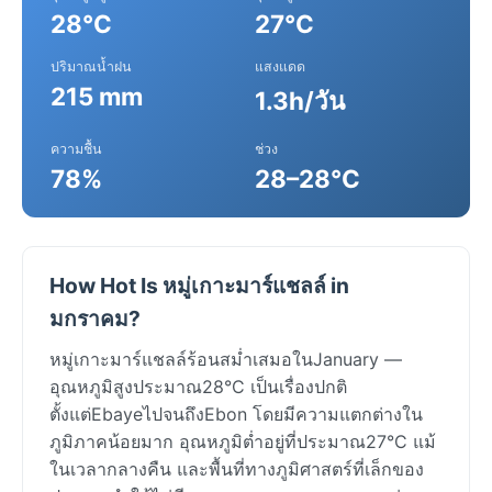
28°C
27°C
ปริมาณน้ำฝน
แสงแดด
215 mm
1.3h/วัน
ความชื้น
ช่วง
78%
28–28°C
How Hot Is หมู่เกาะมาร์แชลล์ in
มกราคม?
หมู่เกาะมาร์แชลล์ร้อนสม่ำเสมอในJanuary —
อุณหภูมิสูงประมาณ28°C เป็นเรื่องปกติ
ตั้งแต่EbayeไปจนถึงEbon โดยมีความแตกต่างใน
ภูมิภาคน้อยมาก อุณหภูมิต่ำอยู่ที่ประมาณ27°C แม้
ในเวลากลางคืน และพื้นที่ทางภูมิศาสตร์ที่เล็กของ