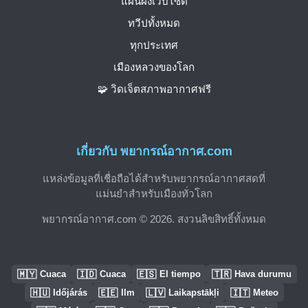
แผนผังเว็บไซต์
ทวีปทั้งหมด
ทุกประเทศ
เมืองหลวงของโลก
🧩 วิดเจ็ตสภาพอากาศฟรี
เกี่ยวกับ พยากรณ์อากาศ.com
แหล่งข้อมูลที่เชื่อถือได้สำหรับพยากรณ์อากาศสดที่
แม่นยำสำหรับเมืองทั่วโลก
พยากรณ์อากาศ.com © 2026. สงวนลิขสิทธิ์ทั้งหมด
🇲🇾
🇮🇩
🇪🇸
🇹🇷
Cuaca
Cuaca
El tiempo
Hava durumu
🇭🇺
🇪🇪
🇱🇻
🇮🇹
Időjárás
Ilm
Laikapstākļi
Meteo