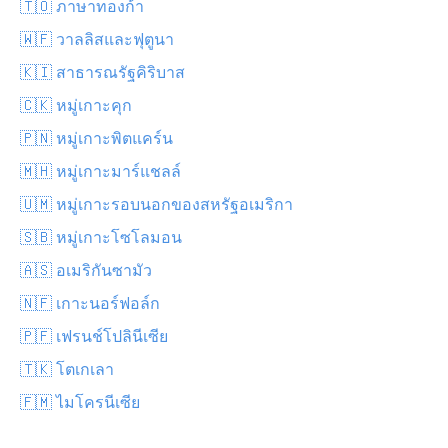
🇹🇴 ภาษาทองก้า
🇼🇫 วาลลิสและฟุตูนา
🇰🇮 สาธารณรัฐคิริบาส
🇨🇰 หมู่เกาะคุก
🇵🇳 หมู่เกาะพิตแคร์น
🇲🇭 หมู่เกาะมาร์แชลล์
🇺🇲 หมู่เกาะรอบนอกของสหรัฐอเมริกา
🇸🇧 หมู่เกาะโซโลมอน
🇦🇸 อเมริกันซามัว
🇳🇫 เกาะนอร์ฟอล์ก
🇵🇫 เฟรนช์โปลินีเซีย
🇹🇰 โตเกเลา
🇫🇲 ไมโครนีเซีย