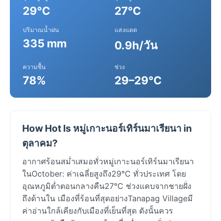
29°C
27°C
ปริมาณน้ำฝน
แสงแดด
335 mm
0.9h/วัน
ความชื้น
ช่วง
78%
29–29°C
How Hot Is หมู่เกาะนอร์เทิร์นมาเรียนา in
ตุลาคม?
อากาศร้อนสม่ำเสมอทั่วหมู่เกาะนอร์เทิร์นมาเรียนา
ในOctober: ค่าเฉลี่ยสูงถึง29°C ทั่วประเทศ โดย
อุณหภูมิต่ำตอนกลางคืน27°C ช่วงแคบจากชายฝั่ง
ถึงด้านใน เมืองที่ร้อนที่สุดอย่างTanapag Villageมี
ค่าอ่านใกล้เคียงกับเมืองที่เย็นที่สุด ดังนั้นควร