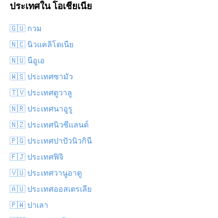
ประเทศใน โอเชียเนีย
🇬🇺 กวม
🇳🇨 นิวแคลิโดเนีย
🇳🇺 นีอูเอ
🇼🇸 ประเทศซามัว
🇹🇻 ประเทศตูวาลู
🇳🇷 ประเทศนาอูรู
🇳🇿 ประเทศนิวซีแลนด์
🇵🇬 ประเทศปาปัวนิวกินี
🇫🇯 ประเทศฟิจิ
🇻🇺 ประเทศวานูอาตู
🇦🇺 ประเทศออสเตรเลีย
🇵🇼 ปาเลา