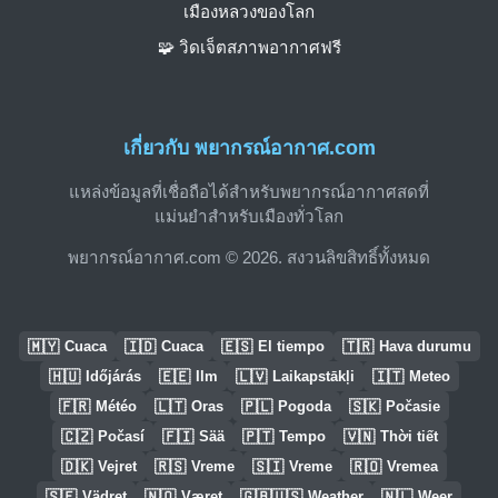
เมืองหลวงของโลก
🧩 วิดเจ็ตสภาพอากาศฟรี
เกี่ยวกับ พยากรณ์อากาศ.com
แหล่งข้อมูลที่เชื่อถือได้สำหรับพยากรณ์อากาศสดที่
แม่นยำสำหรับเมืองทั่วโลก
พยากรณ์อากาศ.com © 2026. สงวนลิขสิทธิ์ทั้งหมด
🇲🇾
🇮🇩
🇪🇸
🇹🇷
Cuaca
Cuaca
El tiempo
Hava durumu
🇭🇺
🇪🇪
🇱🇻
🇮🇹
Időjárás
Ilm
Laikapstākļi
Meteo
🇫🇷
🇱🇹
🇵🇱
🇸🇰
Météo
Oras
Pogoda
Počasie
🇨🇿
🇫🇮
🇵🇹
🇻🇳
Počasí
Sää
Tempo
Thời tiết
🇩🇰
🇷🇸
🇸🇮
🇷🇴
Vejret
Vreme
Vreme
Vremea
🇸🇪
🇳🇴
🇬🇧🇺🇸
🇳🇱
Vädret
Været
Weather
Weer