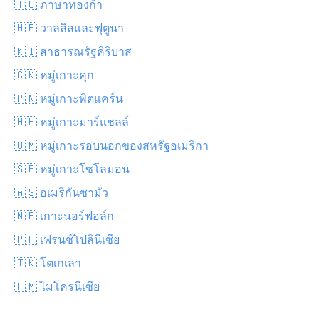
🇹🇴 ภาษาทองก้า
🇼🇫 วาลลิสและฟุตูนา
🇰🇮 สาธารณรัฐคิริบาส
🇨🇰 หมู่เกาะคุก
🇵🇳 หมู่เกาะพิตแคร์น
🇲🇭 หมู่เกาะมาร์แชลล์
🇺🇲 หมู่เกาะรอบนอกของสหรัฐอเมริกา
🇸🇧 หมู่เกาะโซโลมอน
🇦🇸 อเมริกันซามัว
🇳🇫 เกาะนอร์ฟอล์ก
🇵🇫 เฟรนช์โปลินีเซีย
🇹🇰 โตเกเลา
🇫🇲 ไมโครนีเซีย