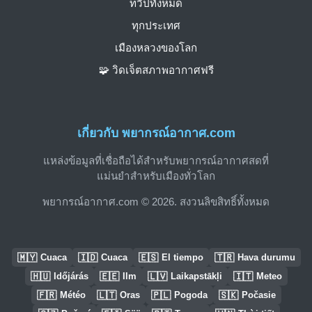
ทวีปทั้งหมด
ทุกประเทศ
เมืองหลวงของโลก
🧩 วิดเจ็ตสภาพอากาศฟรี
เกี่ยวกับ พยากรณ์อากาศ.com
แหล่งข้อมูลที่เชื่อถือได้สำหรับพยากรณ์อากาศสดที่
แม่นยำสำหรับเมืองทั่วโลก
พยากรณ์อากาศ.com © 2026. สงวนลิขสิทธิ์ทั้งหมด
🇲🇾
🇮🇩
🇪🇸
🇹🇷
Cuaca
Cuaca
El tiempo
Hava durumu
🇭🇺
🇪🇪
🇱🇻
🇮🇹
Időjárás
Ilm
Laikapstākļi
Meteo
🇫🇷
🇱🇹
🇵🇱
🇸🇰
Météo
Oras
Pogoda
Počasie