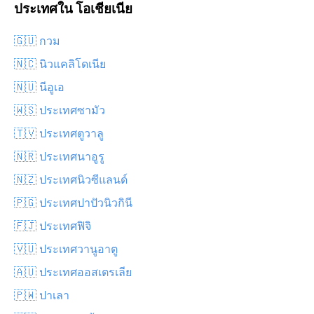
ประเทศใน โอเชียเนีย
🇬🇺 กวม
🇳🇨 นิวแคลิโดเนีย
🇳🇺 นีอูเอ
🇼🇸 ประเทศซามัว
🇹🇻 ประเทศตูวาลู
🇳🇷 ประเทศนาอูรู
🇳🇿 ประเทศนิวซีแลนด์
🇵🇬 ประเทศปาปัวนิวกินี
🇫🇯 ประเทศฟิจิ
🇻🇺 ประเทศวานูอาตู
🇦🇺 ประเทศออสเตรเลีย
🇵🇼 ปาเลา