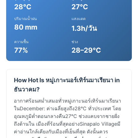
28°C
27°C
ปริมาณน้ำฝน
แสงแดด
80 mm
1.3h/วัน
ความชื้น
ช่วง
77%
28–29°C
How Hot Is หมู่เกาะนอร์เทิร์นมาเรียนา in
ธันวาคม?
อากาศร้อนสม่ำเสมอทั่วหมู่เกาะนอร์เทิร์นมาเรียนา
ในDecember: ค่าเฉลี่ยสูงถึง28°C ทั่วประเทศ โดย
อุณหภูมิต่ำตอนกลางคืน27°C ช่วงแคบจากชายฝั่ง
ถึงด้านใน เมืองที่ร้อนที่สุดอย่างSinapalo Villageมี
ค่าอ่านใกล้เคียงกับเมืองที่เย็นที่สุด ดังนั้นควร