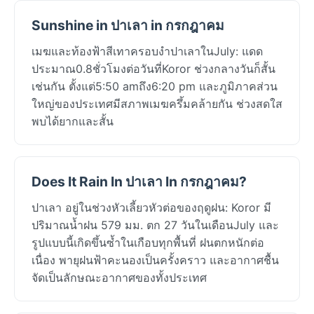
Sunshine in ปาเลา in กรกฎาคม
เมฆและท้องฟ้าสีเทาครอบงำปาเลาในJuly: แดด
ประมาณ0.8ชั่วโมงต่อวันที่Koror ช่วงกลางวันก็สั้น
เช่นกัน ตั้งแต่5:50 amถึง6:20 pm และภูมิภาคส่วน
ใหญ่ของประเทศมีสภาพเมฆครึ้มคล้ายกัน ช่วงสดใส
พบได้ยากและสั้น
Does It Rain In ปาเลา In กรกฎาคม?
ปาเลา อยู่ในช่วงหัวเลี้ยวหัวต่อของฤดูฝน: Koror มี
ปริมาณน้ำฝน 579 มม. ตก 27 วันในเดือนJuly และ
รูปแบบนี้เกิดขึ้นซ้ำในเกือบทุกพื้นที่ ฝนตกหนักต่อ
เนื่อง พายุฝนฟ้าคะนองเป็นครั้งคราว และอากาศชื้น
จัดเป็นลักษณะอากาศของทั้งประเทศ