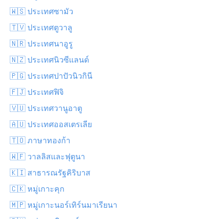
🇼🇸 ประเทศซามัว
🇹🇻 ประเทศตูวาลู
🇳🇷 ประเทศนาอูรู
🇳🇿 ประเทศนิวซีแลนด์
🇵🇬 ประเทศปาปัวนิวกินี
🇫🇯 ประเทศฟิจิ
🇻🇺 ประเทศวานูอาตู
🇦🇺 ประเทศออสเตรเลีย
🇹🇴 ภาษาทองก้า
🇼🇫 วาลลิสและฟุตูนา
🇰🇮 สาธารณรัฐคิริบาส
🇨🇰 หมู่เกาะคุก
🇲🇵 หมู่เกาะนอร์เทิร์นมาเรียนา