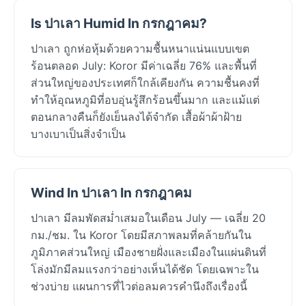
Is ปาเลา Humid In กรกฎาคม?
ปาเลา ถูกห่อหุ้มด้วยความชื้นหนาแน่นแบบเขต
ร้อนตลอด July: Koror มีค่าเฉลี่ย 76% และพื้นที่
ส่วนใหญ่ของประเทศก็ใกล้เคียงกัน ความชื้นคงที่
ทำให้อุณหภูมิที่อบอุ่นรู้สึกร้อนขึ้นมาก และแม้แต่
ตอนกลางคืนก็ยังเย็นลงได้จำกัด เสื้อผ้าผ้าฝ้าย
บางเบาเป็นสิ่งจำเป็น
Wind In ปาเลา In กรกฎาคม
ปาเลา มีลมพัดสม่ำเสมอในเดือน July — เฉลี่ย 20
กม./ชม. ใน Koror โดยมีสภาพลมที่คล้ายกันใน
ภูมิภาคส่วนใหญ่ เมืองชายฝั่งและเมืองในแผ่นดินที่
โล่งมักมีลมแรงกว่าอย่างเห็นได้ชัด โดยเฉพาะใน
ช่วงบ่าย แผนการที่ไวต่อลมควรคำนึงถึงเรื่องนี้