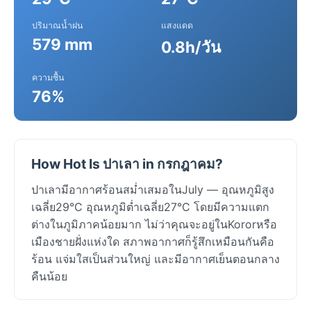
ปริมาณน้ำฝน
แสงแดด
579 mm
0.8h/วัน
ความชื้น
76%
How Hot Is ปาเลา in กรกฎาคม?
ปาเลามีอากาศร้อนสม่ำเสมอในJuly — อุณหภูมิสูง
เฉลี่ย29°C อุณหภูมิต่ำเฉลี่ย27°C โดยมีความแตก
ต่างในภูมิภาคน้อยมาก ไม่ว่าคุณจะอยู่ในKororหรือ
เมืองชายฝั่งแห่งใด สภาพอากาศก็รู้สึกเหมือนกันคือ
ร้อน แจ่มใสเป็นส่วนใหญ่ และมีอากาศเย็นตอนกลาง
คืนน้อย