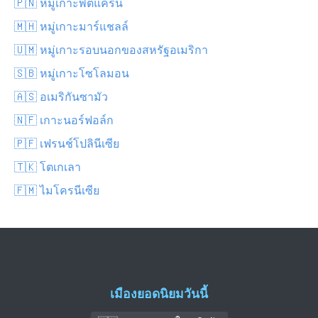
🇵🇳 หมู่เกาะพิตแคร์น
🇲🇭 หมู่เกาะมาร์แชลล์
🇺🇲 หมู่เกาะรอบนอกของสหรัฐอเมริกา
🇸🇧 หมู่เกาะโซโลมอน
🇦🇸 อเมริกันซามัว
🇳🇫 เกาะนอร์ฟอล์ก
🇵🇫 เฟรนช์โปลินีเซีย
🇹🇰 โตเกเลา
🇫🇲 ไมโครนีเซีย
เมืองยอดนิยมวันนี้