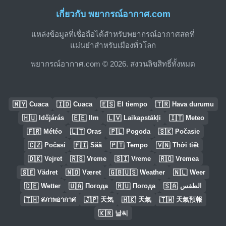
เกี่ยวกับ พยากรณ์อากาศ.com
แหล่งข้อมูลที่เชื่อถือได้สำหรับพยากรณ์อากาศสดที่
แม่นยำสำหรับเมืองทั่วโลก
พยากรณ์อากาศ.com © 2026. สงวนลิขสิทธิ์ทั้งหมด
🇲🇾
🇮🇩
🇪🇸
🇹🇷
Cuaca
Cuaca
El tiempo
Hava durumu
🇭🇺
🇪🇪
🇱🇻
🇮🇹
Időjárás
Ilm
Laikapstākļi
Meteo
🇫🇷
🇱🇹
🇵🇱
🇸🇰
Météo
Oras
Pogoda
Počasie
🇨🇿
🇫🇮
🇵🇹
🇻🇳
Počasí
Sää
Tempo
Thời tiết
🇩🇰
🇷🇸
🇸🇮
🇷🇴
Vejret
Vreme
Vreme
Vremea
🇸🇪
🇳🇴
🇬🇧🇺🇸
🇳🇱
Vädret
Været
Weather
Weer
🇩🇪
🇺🇦
🇷🇺
🇸🇦
Wetter
Погода
Погода
الطقس
🇹🇭
🇯🇵
🇭🇰
🇹🇼
สภาพอากาศ
天気
天氣
天氣預報
🇰🇷
날씨