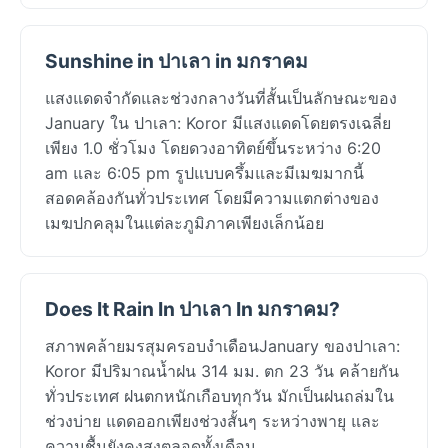
Sunshine in ปาเลา in มกราคม
แสงแดดจำกัดและช่วงกลางวันที่สั้นเป็นลักษณะของ
January ใน ปาเลา: Koror มีแสงแดดโดยตรงเฉลี่ย
เพียง 1.0 ชั่วโมง โดยดวงอาทิตย์ขึ้นระหว่าง 6:20
am และ 6:05 pm รูปแบบครึ้มและมีเมฆมากนี้
สอดคล้องกันทั่วประเทศ โดยมีความแตกต่างของ
เมฆปกคลุมในแต่ละภูมิภาคเพียงเล็กน้อย
Does It Rain In ปาเลา In มกราคม?
สภาพคล้ายมรสุมครอบงำเดือนJanuary ของปาเลา:
Koror มีปริมาณน้ำฝน 314 มม. ตก 23 วัน คล้ายกัน
ทั่วประเทศ ฝนตกหนักเกือบทุกวัน มักเป็นฝนถล่มใน
ช่วงบ่าย แดดออกเพียงช่วงสั้นๆ ระหว่างพายุ และ
ความชื้นยังคงสูงตลอดทั้งเดือน