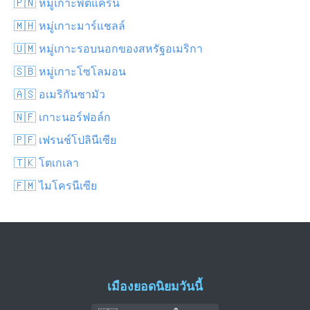
🇵🇳 หมู่เกาะพิตแคร์น
🇲🇭 หมู่เกาะมาร์แชลล์
🇺🇲 หมู่เกาะรอบนอกของสหรัฐอเมริกา
🇸🇧 หมู่เกาะโซโลมอน
🇦🇸 อเมริกันซามัว
🇳🇫 เกาะนอร์ฟอล์ก
🇵🇫 เฟรนช์โปลินีเซีย
🇹🇰 โตเกเลา
🇫🇲 ไมโครนีเซีย
เมืองยอดนิยมวันนี้