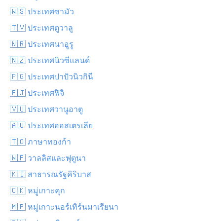
🇼🇸 ประเทศซามัว
🇹🇻 ประเทศตูวาลู
🇳🇷 ประเทศนาอูรู
🇳🇿 ประเทศนิวซีแลนด์
🇵🇬 ประเทศปาปัวนิวกินี
🇫🇯 ประเทศฟิจิ
🇻🇺 ประเทศวานูอาตู
🇦🇺 ประเทศออสเตรเลีย
🇹🇴 ภาษาทองก้า
🇼🇫 วาลลิสและฟุตูนา
🇰🇮 สาธารณรัฐคิริบาส
🇨🇰 หมู่เกาะคุก
🇲🇵 หมู่เกาะนอร์เทิร์นมาเรียนา