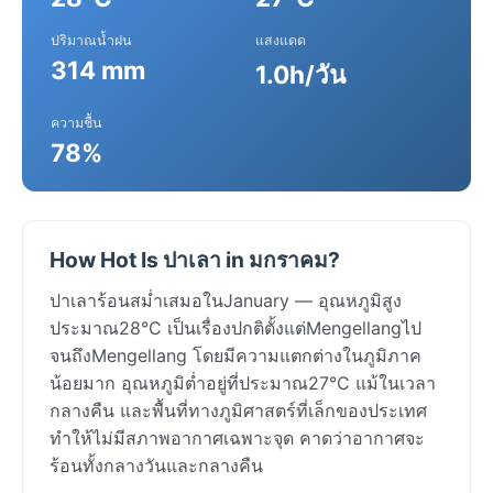
ปริมาณน้ำฝน
แสงแดด
314 mm
1.0h/วัน
ความชื้น
78%
How Hot Is ปาเลา in มกราคม?
ปาเลาร้อนสม่ำเสมอในJanuary — อุณหภูมิสูง
ประมาณ28°C เป็นเรื่องปกติตั้งแต่Mengellangไป
จนถึงMengellang โดยมีความแตกต่างในภูมิภาค
น้อยมาก อุณหภูมิต่ำอยู่ที่ประมาณ27°C แม้ในเวลา
กลางคืน และพื้นที่ทางภูมิศาสตร์ที่เล็กของประเทศ
ทำให้ไม่มีสภาพอากาศเฉพาะจุด คาดว่าอากาศจะ
ร้อนทั้งกลางวันและกลางคืน