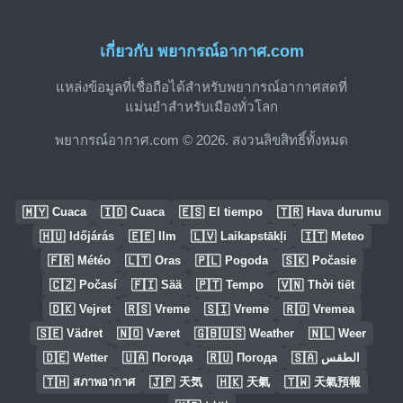
เกี่ยวกับ พยากรณ์อากาศ.com
แหล่งข้อมูลที่เชื่อถือได้สำหรับพยากรณ์อากาศสดที่
แม่นยำสำหรับเมืองทั่วโลก
พยากรณ์อากาศ.com © 2026. สงวนลิขสิทธิ์ทั้งหมด
🇲🇾
🇮🇩
🇪🇸
🇹🇷
Cuaca
Cuaca
El tiempo
Hava durumu
🇭🇺
🇪🇪
🇱🇻
🇮🇹
Időjárás
Ilm
Laikapstākļi
Meteo
🇫🇷
🇱🇹
🇵🇱
🇸🇰
Météo
Oras
Pogoda
Počasie
🇨🇿
🇫🇮
🇵🇹
🇻🇳
Počasí
Sää
Tempo
Thời tiết
🇩🇰
🇷🇸
🇸🇮
🇷🇴
Vejret
Vreme
Vreme
Vremea
🇸🇪
🇳🇴
🇬🇧🇺🇸
🇳🇱
Vädret
Været
Weather
Weer
🇩🇪
🇺🇦
🇷🇺
🇸🇦
Wetter
Погода
Погода
الطقس
🇹🇭
🇯🇵
🇭🇰
🇹🇼
สภาพอากาศ
天気
天氣
天氣預報