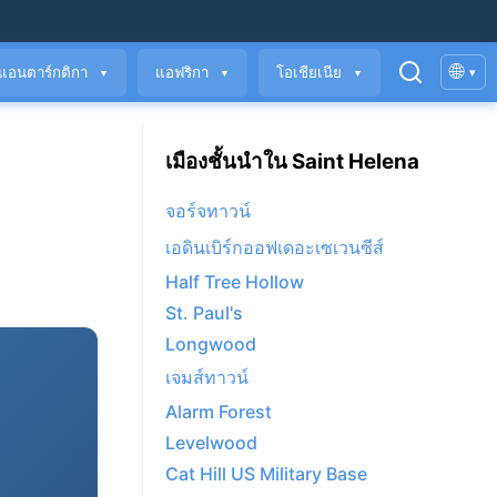
🌐
แอนตาร์กติกา
แอฟริกา
โอเชียเนีย
▾
▼
▼
▼
เมืองชั้นนำใน Saint Helena
จอร์จทาวน์
เอดินเบิร์กออฟเดอะเซเวนซีส์
Half Tree Hollow
St. Paul's
Longwood
เจมส์ทาวน์
Alarm Forest
Levelwood
Cat Hill US Military Base