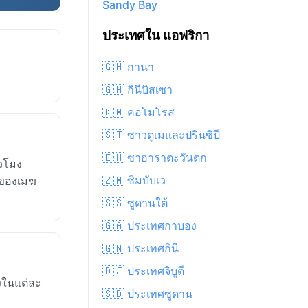
Sandy Bay
ประเทศใน แอฟริกา
🇬🇭 กานา
🇬🇼 กินีบิสเซา
🇰🇲 คอโมโรส
🇸🇹 ซาวตูเมและปรินซิปี
🇪🇭 ซาฮาราตะวันตก
่วโมง
🇿🇼 ซิมบับเว
งของเมฆ
🇸🇸 ซูดานใต้
🇬🇦 ประเทศกาบอง
🇬🇳 ประเทศกินี
🇩🇯 ประเทศจิบูตี
งในแต่ละ
🇸🇩 ประเทศซูดาน