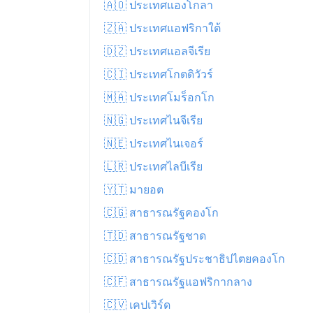
🇦🇴 ประเทศแองโกลา
🇿🇦 ประเทศแอฟริกาใต้
🇩🇿 ประเทศแอลจีเรีย
🇨🇮 ประเทศโกตดิวัวร์
🇲🇦 ประเทศโมร็อกโก
🇳🇬 ประเทศไนจีเรีย
🇳🇪 ประเทศไนเจอร์
🇱🇷 ประเทศไลบีเรีย
🇾🇹 มายอต
🇨🇬 สาธารณรัฐคองโก
🇹🇩 สาธารณรัฐชาด
🇨🇩 สาธารณรัฐประชาธิปไตยคองโก
🇨🇫 สาธารณรัฐแอฟริกากลาง
🇨🇻 เคปเวิร์ด