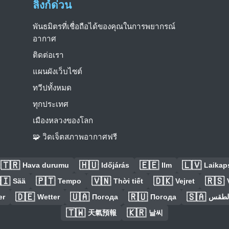
ลิงก์ด่วน
พันธมิตรที่เชื่อถือได้ของคุณในการพยากรณ์
อากาศ
ติดต่อเรา
แผนผังเว็บไซต์
ทวีปทั้งหมด
ทุกประเทศ
เมืองหลวงของโลก
🧩 วิดเจ็ตสภาพอากาศฟรี
🇹🇷
🇭🇺
🇪🇪
🇱🇻
Hava durumu
Időjárás
Ilm
Laikaps
🇮
🇵🇹
🇻🇳
🇩🇰
🇷🇸
Sää
Tempo
Thời tiết
Vejret
🇩🇪
🇺🇦
🇷🇺
🇸🇦
er
Wetter
Погода
Погода
الطق
🇹🇼
🇰🇷
天氣預報
날씨