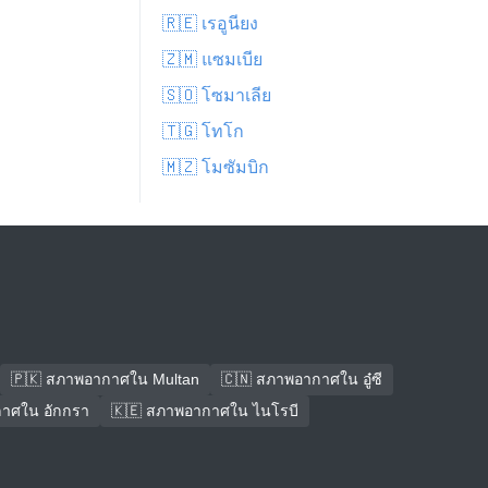
🇷🇪 เรอูนียง
🇿🇲 แซมเบีย
🇸🇴 โซมาเลีย
🇹🇬 โทโก
🇲🇿 โมซัมบิก
🇵🇰 สภาพอากาศใน Multan
🇨🇳 สภาพอากาศใน อู๋ซี
าศใน อักกรา
🇰🇪 สภาพอากาศใน ไนโรบี