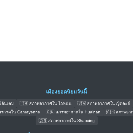
เมืองยอดนิยมวันนี้
ีอันเตป
🇹🇼 สภาพอากาศใน ไถหนัน
🇸🇦 สภาพอากาศใน ญิดดะฮ์
อากาศใน Camayenne
🇨🇳 สภาพอากาศใน Huainan
🇬🇭 สภาพอาก
🇨🇳 สภาพอากาศใน Shaoxing