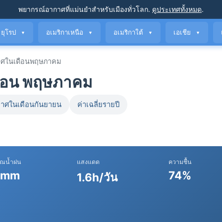
พยากรณ์อากาศที่แม่นยำ
สำหรับเมืองทั่วโลก
.
ดูประเทศทั้งหมด
.
ยุโรป
อเมริกาเหนือ
อเมริกาใต้
เอเชีย
▼
▼
▼
▼
ศในเดือนพฤษภาคม
ดือน พฤษภาคม
าศในเดือนกันยายน
ค่าเฉลี่ยรายปี
าณน้ำฝน
แสงแดด
ความชื้น
 mm
74%
1.6h/วัน