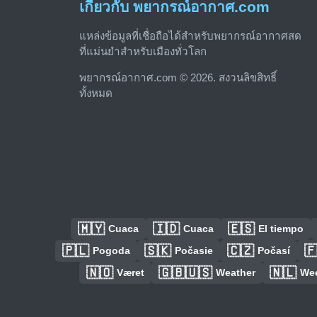
เกี่ยวกับ พยากรณ์อากาศ.com
แหล่งข้อมูลที่เชื่อถือได้สำหรับพยากรณ์อากาศสด
ที่แม่นยำสำหรับเมืองทั่วโลก
พยากรณ์อากาศ.com © 2026. สงวนลิขสิทธิ์
ทั้งหมด
🇲🇾
🇮🇩
🇪🇸
Cuaca
Cuaca
El tiempo
🇵🇱
🇸🇰
🇨🇿

Pogoda
Počasie
Počasí
🇳🇴
🇬🇧🇺🇸
🇳🇱
Været
Weather
We