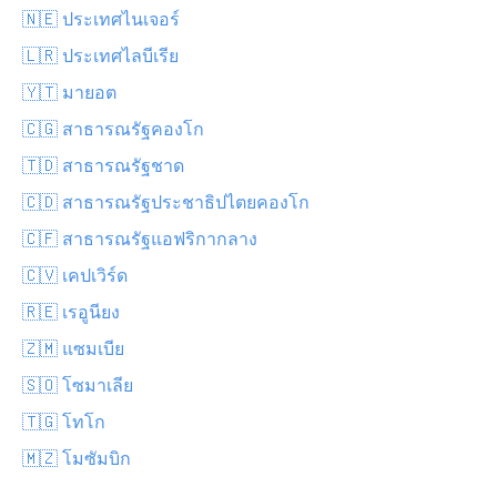
🇳🇪 ประเทศไนเจอร์
🇱🇷 ประเทศไลบีเรีย
🇾🇹 มายอต
🇨🇬 สาธารณรัฐคองโก
🇹🇩 สาธารณรัฐชาด
🇨🇩 สาธารณรัฐประชาธิปไตยคองโก
🇨🇫 สาธารณรัฐแอฟริกากลาง
🇨🇻 เคปเวิร์ด
🇷🇪 เรอูนียง
🇿🇲 แซมเบีย
🇸🇴 โซมาเลีย
🇹🇬 โทโก
🇲🇿 โมซัมบิก