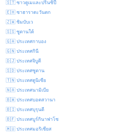
🇸🇹 ซาวตูเมและปรินซิปี
🇪🇭 ซาฮาราตะวันตก
🇿🇼 ซิมบับเว
🇸🇸 ซูดานใต้
🇬🇦 ประเทศกาบอง
🇬🇳 ประเทศกินี
🇩🇯 ประเทศจิบูตี
🇸🇩 ประเทศซูดาน
🇹🇳 ประเทศตูนิเซีย
🇳🇦 ประเทศนามิเบีย
🇧🇼 ประเทศบอตสวานา
🇧🇮 ประเทศบุรุนดี
🇧🇫 ประเทศบูร์กินาฟาโซ
🇲🇺 ประเทศมอริเชียส