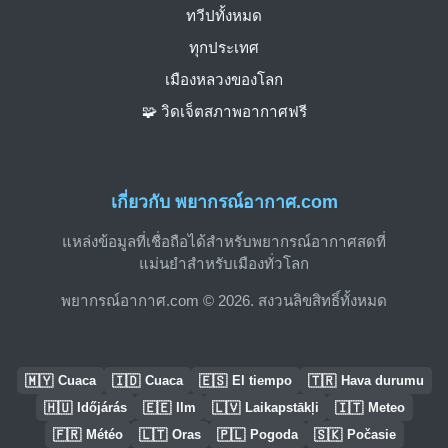
ทวีปทั้งหมด
ทุกประเทศ
เมืองหลวงของโลก
🧩 วิดเจ็ตสภาพอากาศฟรี
เกี่ยวกับ พยากรณ์อากาศ.com
แหล่งข้อมูลที่เชื่อถือได้สำหรับพยากรณ์อากาศสดที่
แม่นยำสำหรับเมืองทั่วโลก
พยากรณ์อากาศ.com © 2026. สงวนลิขสิทธิ์ทั้งหมด
🇲🇾
🇮🇩
🇪🇸
🇹🇷
Cuaca
Cuaca
El tiempo
Hava durumu
🇭🇺
🇪🇪
🇱🇻
🇮🇹
Időjárás
Ilm
Laikapstākļi
Meteo
🇫🇷
🇱🇹
🇵🇱
🇸🇰
Météo
Oras
Pogoda
Počasie