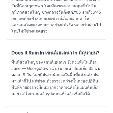
วันที่Georgetown โดยมีเมฆหนาปกคลุมทั่วไปใน
ภูมิภาคส่วนใหญ่ ช่วงกลางวันตั้งแต่7:05 amถึง6:45
pm แต่ท้องฟ้าสีเทาและช่วงที่มีเมฆมากทำให้
แสงแดดโดยตรงหายากอย่างแท้จริง หลายวันผ่านไป
โดยไม่มีช่วงแดดยาว
Does It Rain In เซนต์เฮเลนา In มิถุนายน?
พื้นที่ส่วนใหญ่ของ เซนต์เฮเลนา ยังคงแห้งในเดือน
June — Georgetown มีปริมาณน้ำฝนเฉลี่ย 35 มม.
ตลอด 8 วัน โดยมีฝนตกน้อยลงในพื้นที่แห้งแล้ง ฝน
มาแล้วก็ไป แต่ช่วงแห้งยาวระหว่างนั้นครองปฏิทิน
พื้นที่ชายฝั่งอาจมีฝนมากกว่าค่าเฉลี่ยในแผ่นดินเล็ก
น้อย แต่โดยรวมแล้วรูปแบบแห้งแล้งเชื่อถือได้