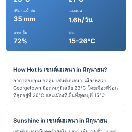
ปริมาณน้ำฝน
แสงแดด
35 mm
1.6h/วัน
ความชื้น
ช่วง
72%
15–26°C
How Hot Is เซนต์เฮเลนา in มิถุนายน?
อากาศอบอุ่นปกคลุม เซนต์เฮเลนา: เมืองหลวง
Georgetown มีอุณหภูมิเฉลี่ย 23°C โดยเมืองที่ร้อน
ที่สุดอยู่ที่ 26°C และเมืองที่เย็นที่สุดอยู่ที่ 15°C
Sunshine in เซนต์เฮเลนา in มิถุนายน
เซนต์เฮเลนามีแดดจำกัดในJune: เพียง1.6ชั่วโมงต่อ