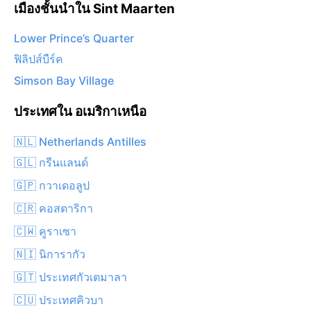
เมืองชั้นนำใน Sint Maarten
Lower Prince’s Quarter
ฟิลิปส์บืร์ค
Simson Bay Village
ประเทศใน อเมริกาเหนือ
🇳🇱 Netherlands Antilles
🇬🇱 กรีนแลนด์
🇬🇵 กวาเดอลูป
🇨🇷 คอสตาริกา
🇨🇼 คูราเซา
🇳🇮 นิการากัว
🇬🇹 ประเทศกัวเตมาลา
🇨🇺 ประเทศคิวบา