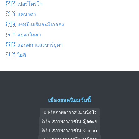
🇵🇷 เปอร์โตริโก
🇨🇦 แคนาดา
🇵🇲 แซงปีแยร์และมีเกอลง
🇦🇮 แองกวิลลา
🇦🇬 แอนติกาและบาร์บูดา
🇭🇹 ไฮติ
เมืองยอดนิยมวันนี้
🇨🇳 สภาพอากาศใน หนิงปัว
🇸🇦 สภาพอากาศใน ญิดดะฮ์
🇬🇭 สภาพอากาศใน Kumasi